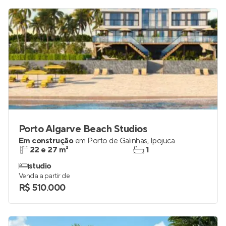
Porto Algarve Beach Studios
Em construção
em
Porto de Galinhas
,
Ipojuca
22 e 27 m²
1
studio
Venda a partir de
R$ 510.000