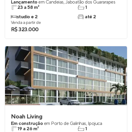
Lançamento
em
Candeias
,
Jaboatão dos Guararapes
23 a 58 m²
1
studio e 2
até 2
Venda a partir de
R$ 323.000
Noah Living
Em construção
em
Porto de Galinhas
,
Ipojuca
19 a 26 m²
1