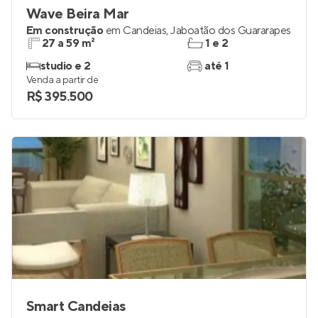
Wave Beira Mar
Em construção
em
Candeias
,
Jaboatão dos Guararapes
27 a 59 m²
1 e 2
studio e 2
até 1
Venda a partir de
R$ 395.500
Smart Candeias