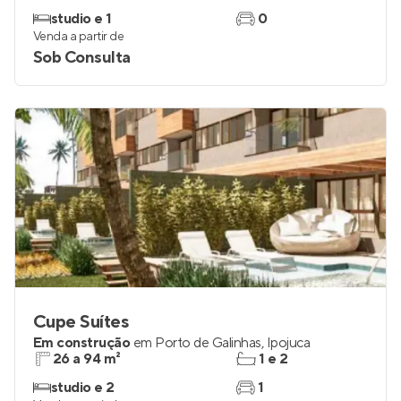
studio e 1
0
Venda a partir de
Sob Consulta
Cupe Suítes
Em construção
em
Porto de Galinhas
,
Ipojuca
26 a 94 m²
1 e 2
studio e 2
1