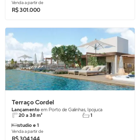
Venda a partir de
R$ 301.000
Terraço Cordel
Lançamento
em
Porto de Galinhas
,
Ipojuca
20 a 38 m²
1
studio e 1
Venda a partir de
R$ 304.144