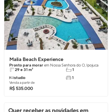
Malia Beach Experience
Pronto para morar
em
Nossa Senhora do Ó
,
Ipojuca
29 e 31 m²
1
studio
1
Venda a partir de
R$ 535.000
Quer receber as novidades
em