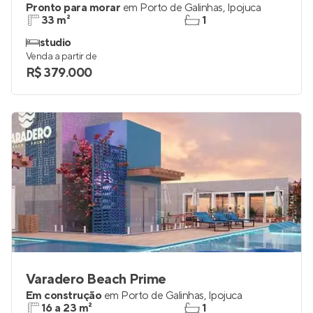
Pronto para morar
em
Porto de Galinhas
,
Ipojuca
33 m²
1
studio
Venda a partir de
R$ 379.000
Varadero Beach Prime
Em construção
em
Porto de Galinhas
,
Ipojuca
16 a 23 m²
1