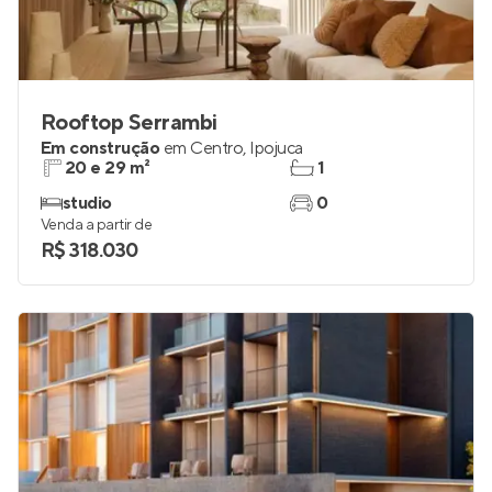
Rooftop Serrambi
Em construção
em
Centro
,
Ipojuca
20 e 29 m²
1
studio
0
Venda a partir de
R$ 318.030