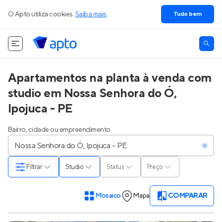
O Apto utiliza cookies.
Saiba mais
.
Tudo bem
Apartamentos na planta à venda com
studio em Nossa Senhora do Ó,
Ipojuca - PE
Bairro, cidade ou empreendimento
Filtrar
Studio
Status
Preço
Mosaico
Mapa
COMPARAR