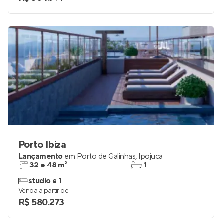
Porto Ibiza
Lançamento
em
Porto de Galinhas
,
Ipojuca
32 e 48 m²
1
studio e 1
Venda a partir de
R$ 580.273