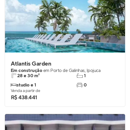
Atlantis Garden
Em construção
em
Porto de Galinhas
,
Ipojuca
28 e 30 m²
1
studio e 1
0
Venda a partir de
R$ 438.441