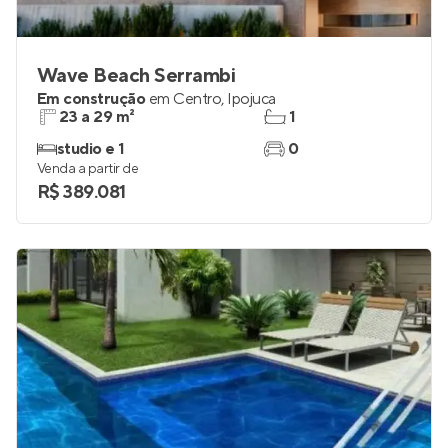
Wave Beach Serrambi
Em construção
em
Centro
,
Ipojuca
23 a 29 m²
1
studio e 1
0
Venda a partir de
R$ 389.081