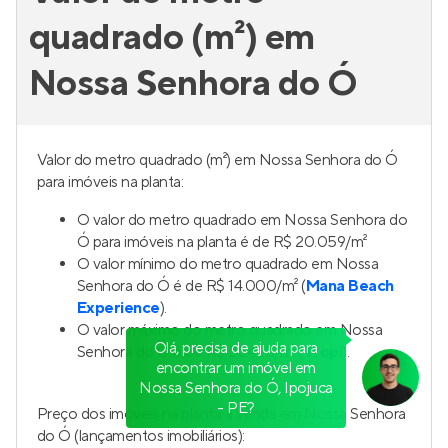
quadrado (m²) em
Nossa Senhora do Ó
Valor do metro quadrado (m²) em Nossa Senhora do Ó
para imóveis na planta:
O valor do metro quadrado em Nossa Senhora do
Ó para imóveis na planta é de R$ 20.059/m²
O valor mínimo do metro quadrado em Nossa
Senhora do Ó é de R$ 14.000/m² (
Mana Beach
Experience
).
O valor máximo do metro quadrado em Nossa
Olá, precisa de ajuda para
Senhora do Ó é de R$ 28.425/m² (
Tropí
).
encontrar um imóvel em
Nossa Senhora do Ó, Ipojuca
- PE?
Preço dos imóveis na planta à venda em Nossa Senhora
do Ó (lançamentos imobiliários):