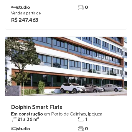
studio
0
Venda a partir de
R$ 247.463
Dolphin Smart Flats
Em construção
em
Porto de Galinhas
,
Ipojuca
21 a 36 m²
1
studio
0