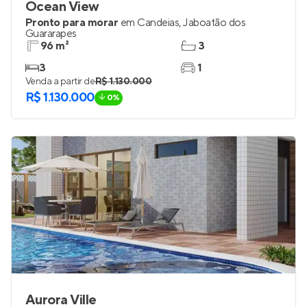
Ocean View
Pronto para morar
em
Candeias
,
Jaboatão dos
Guararapes
96 m²
3
3
1
Venda a partir de
R$ 1.130.000
R$ 1.130.000
0%
Aurora Ville