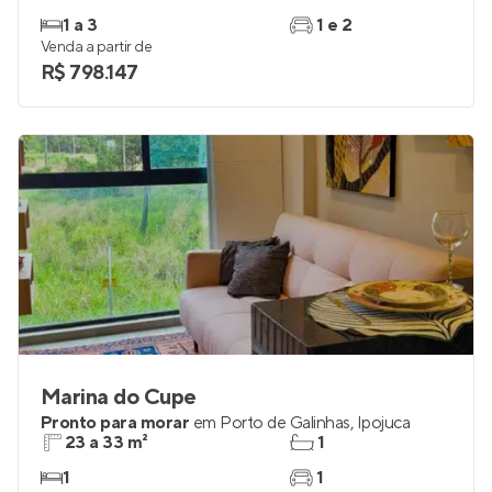
1 a 3
1 e 2
Venda a partir de
R$ 798.147
Marina do Cupe
Pronto para morar
em
Porto de Galinhas
,
Ipojuca
23 a 33 m²
1
1
1