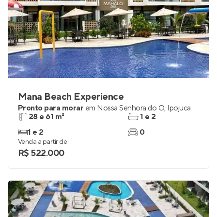
Mana Beach Experience
Pronto para morar
em
Nossa Senhora do Ó
,
Ipojuca
28 e 61 m²
1 e 2
1 e 2
0
Venda a partir de
R$ 522.000