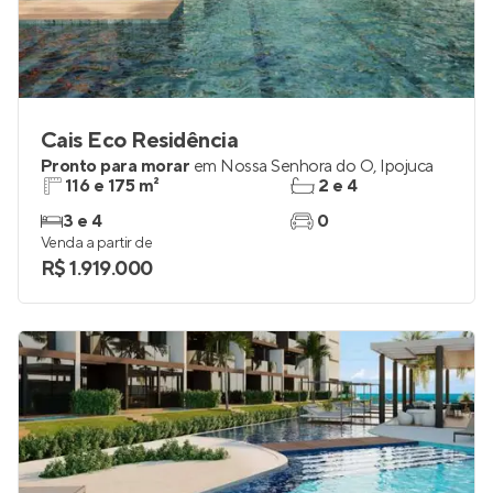
Cais Eco Residência
Pronto para morar
em
Nossa Senhora do Ó
,
Ipojuca
116 e 175 m²
2 e 4
3 e 4
0
Venda a partir de
R$ 1.919.000