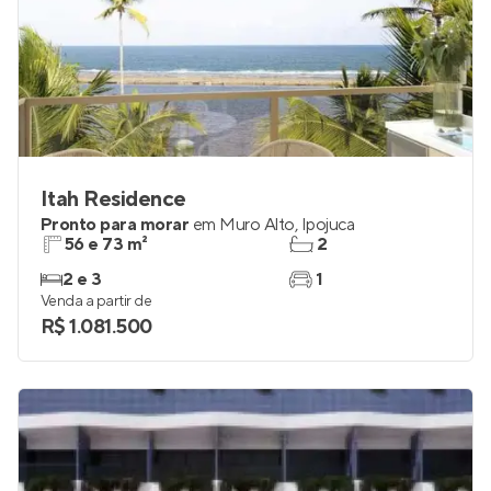
Itah Residence
Pronto para morar
em
Muro Alto
,
Ipojuca
56 e 73 m²
2
2 e 3
1
Venda a partir de
R$ 1.081.500