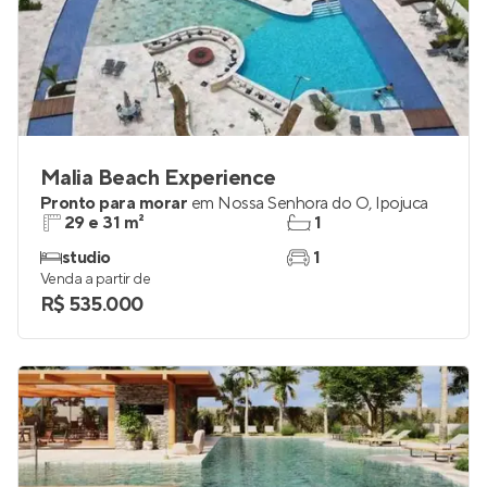
Malia Beach Experience
Pronto para morar
em
Nossa Senhora do Ó
,
Ipojuca
29 e 31 m²
1
studio
1
Venda a partir de
R$ 535.000