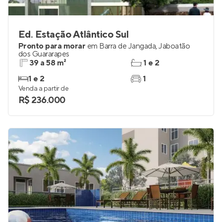
Ed. Estação Atlântico Sul
Pronto para morar
em
Barra de Jangada
,
Jaboatão
dos Guararapes
39 a 58 m²
1 e 2
1 e 2
1
Venda a partir de
R$ 236.000