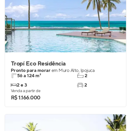
Tropí Eco Residência
Pronto para morar
em
Muro Alto
,
Ipojuca
56 a 124 m²
2
2 e 3
2
Venda a partir de
R$ 1.166.000