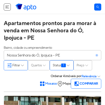
Apartamentos prontos para morar à
venda em Nossa Senhora do Ó,
Ipojuca - PE
Bairro, cidade ou empreendimento
Filtrar
Quartos
Status
1
Preço
Ordenar
4 imóveis
por
Relevância
Mosaico
Mapa
COMPARAR