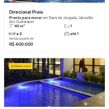
Direcional Praia
Pronto para morar
em
Barra de Jangada
,
Jaboatão
dos Guararapes
40 m²
1
1 e 2
até 1
Venda a partir de
R$ 400.000
Últimas
unidades