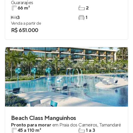
Guararapes
66 m²
2
3
1
Venda a partir de
R$ 651.000
Beach Class Manguinhos
Pronto para morar
em
Praia dos Carneiros
,
Tamandaré
45 a 110 m²
1 a 3