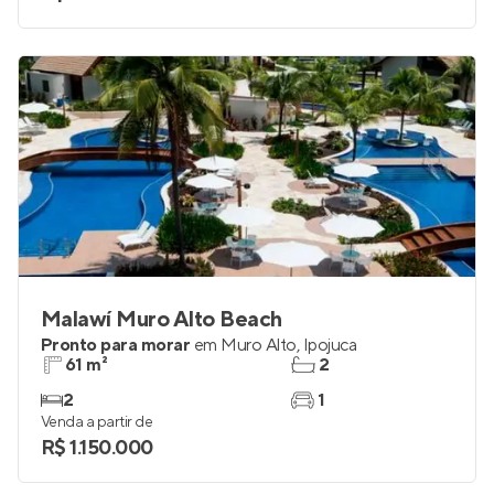
Malawí Muro Alto Beach
Pronto para morar
em
Muro Alto
,
Ipojuca
61 m²
2
2
1
Venda a partir de
R$ 1.150.000