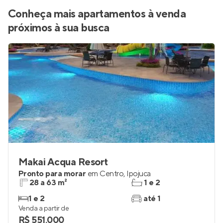
Conheça mais apartamentos à venda
próximos à sua busca
Makai Acqua Resort
Pronto para morar
em
Centro
,
Ipojuca
28 a 63 m²
1 e 2
1 e 2
até 1
Venda a partir de
R$ 551.000