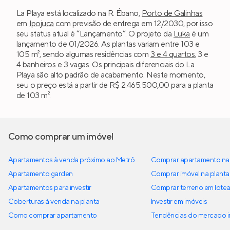
La Playa está localizado na R. Ébano,
Porto de Galinhas
em
Ipojuca
com previsão de entrega em 12/2030, por isso
seu status atual é “Lançamento”. O projeto da
Luka
é um
lançamento de 01/2026. As plantas variam entre 103 e
105 m², sendo algumas residências com
3 e 4 quartos
, 3 e
4 banheiros e 3 vagas. Os principais diferenciais do La
Playa são alto padrão de acabamento. Neste momento,
seu o preço está a partir de R$ 2.465.500,00 para a planta
de 103 m².
Como comprar um imóvel
Apartamentos à venda próximo ao Metrô
Comprar apartamento na 
Apartamento garden
Comprar imóvel na planta
Apartamentos para investir
Comprar terreno em lote
Coberturas à venda na planta
Investir em imóveis
Como comprar apartamento
Tendências do mercado im