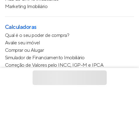
Marketing Imobiliário
Calculadoras
Qual é o seu poder de compra?
Avalie seu imóvel
Comprar ou Alugar
Simulador de Financiamento Imobiliário
Correção de Valores pelo INCC, IGP-M e IPCA
Estimativa de valor do condomínio
Calculo do metro quadrado (m²)
Política de Privacidade
Termos de Serviço
Termos de Uso
© 2015 - 2026
Apto Tecnologia Ltda.
Todos os direitos
reservados