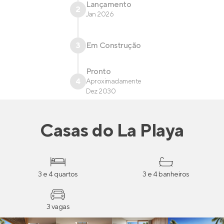
Lançamento
2
Jan 2026
3
Em Construção
Pronto
4
Aproximadamente
Dez 2030
Casas
do
La Playa
3 e 4 quartos
3 e 4 banheiros
3 vagas