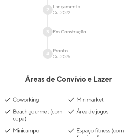
Lançamento
2
Out 2022
3
Em Construção
Pronto
4
Out 2025
Áreas de Convívio e Lazer
Coworking
Minimarket
Beach gourmet (com
Área de jogos
copa)
Minicampo
Espaço fitness (com