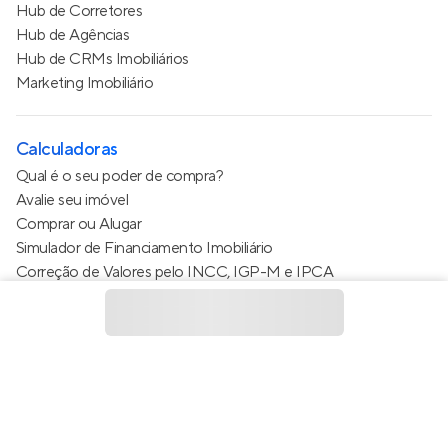
Hub de Corretores
Hub de Agências
Hub de CRMs Imobiliários
Marketing Imobiliário
Calculadoras
Qual é o seu poder de compra?
Avalie seu imóvel
Comprar ou Alugar
Simulador de Financiamento Imobiliário
Correção de Valores pelo INCC, IGP-M e IPCA
Estimativa de valor do condomínio
Calculo do metro quadrado (m²)
Política de Privacidade
Termos de Serviço
Termos de Uso
© 2015 - 2026
Apto Tecnologia Ltda.
Todos os direitos