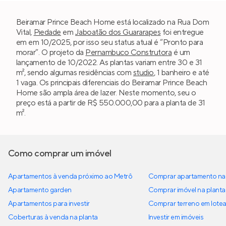
Beiramar Prince Beach Home está localizado na Rua Dom
Vital,
Piedade
em
Jaboatão dos Guararapes
foi entregue
em em 10/2025, por isso seu status atual é “Pronto para
morar”. O projeto da
Pernambuco Construtora
é um
lançamento de 10/2022. As plantas variam entre 30 e 31
m², sendo algumas residências com
studio
, 1 banheiro e até
1 vaga. Os principais diferenciais do Beiramar Prince Beach
Home são ampla área de lazer. Neste momento, seu o
preço está a partir de R$ 550.000,00 para a planta de 31
m².
Como comprar um imóvel
Apartamentos à venda próximo ao Metrô
Comprar apartamento na 
Apartamento garden
Comprar imóvel na planta
Apartamentos para investir
Comprar terreno em lote
Coberturas à venda na planta
Investir em imóveis