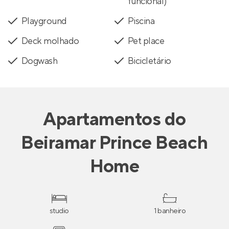
funcional)
Playground
Piscina
Deck molhado
Pet place
Dogwash
Bicicletário
Apartamentos
do
Beiramar Prince Beach
Home
studio
1 banheiro