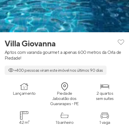
Villa Giovanna
Aptos com varanda gourmet a apenas 600 metros da Orla de
Piedade!
+400 pessoas viram este imóvel nos últimos 90 dias
Lançamento
Piedade
2 quartos
Jaboatão dos
sem suítes
Guararapes - PE
42 m²
1 banheiro
1 vaga