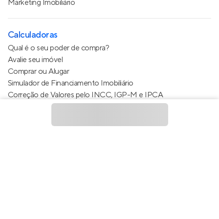
Marketing Imobiliário
Calculadoras
Qual é o seu poder de compra?
Avalie seu imóvel
Comprar ou Alugar
Simulador de Financiamento Imobiliário
Correção de Valores pelo INCC, IGP-M e IPCA
Estimativa de valor do condomínio
Calculo do metro quadrado (m²)
Política de Privacidade
Termos de Serviço
Termos de Uso
© 2015 - 2026
Apto Tecnologia Ltda.
Todos os direitos
reservados
Feito no Brasil