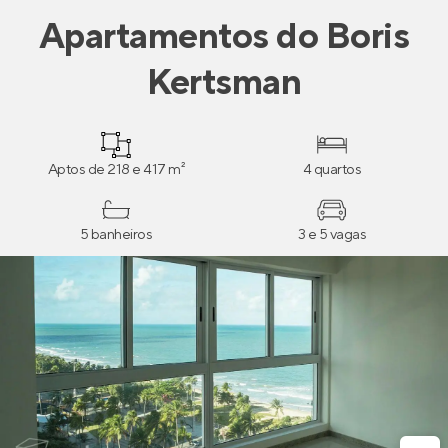
Apartamentos
do
Boris
Kertsman
Aptos de 218 e 417 m²
4 quartos
5 banheiros
3 e 5 vagas