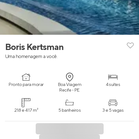
Boris Kertsman
Uma homenagem a você.
Pronto para morar
Boa Viagem
4 suítes
Recife - PE
218 e 417 m²
5 banheiros
3 e 5 vagas