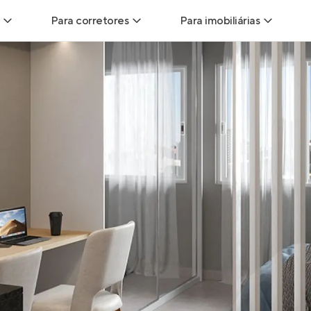
Para corretores
Para imobiliárias
Leads
Leads para Corretores
Leads para Imobiliári
sitas
Corretor+
Hub de imobiliárias
Vendas
Parcerias imobiliárias
Anunciar imóveis
trutoras
Hub de Corretores
iliárias
Perfil Verificado
veis
Anunciar imóveis