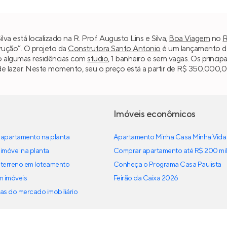
va está localizado na R. Prof. Augusto Lins e Silva,
Boa Viagem
no
R
trução”. O projeto da
Construtora Santo Antonio
é um lançamento de
o algumas residências com
studio
, 1 banheiro e sem vagas. Os princip
de lazer. Neste momento, seu o preço está a partir de R$ 350.000,00
Imóveis econômicos
apartamento na planta
Apartamento Minha Casa Minha Vida
imóvel na planta
Comprar apartamento até R$ 200 mil
terreno em loteamento
Conheça o Programa Casa Paulista
em imóveis
Feirão da Caixa 2026
as do mercado imobiliário