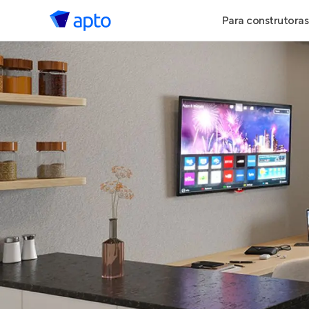
Para construtoras
Geração de 
Geração de Vi
Geração de 
Maiores Cons
Parcerias Imob
Anunciar Imó