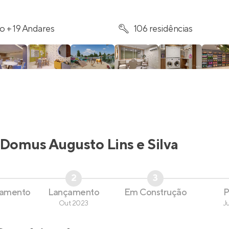
o + 19 Andares
106 residências
Domus Augusto Lins e Silva
2
3
çamento
Lançamento
Em Construção
P
Out 2023
J