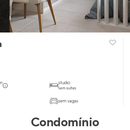
a
em
studio
sem suítes
sem vagas
Condomínio