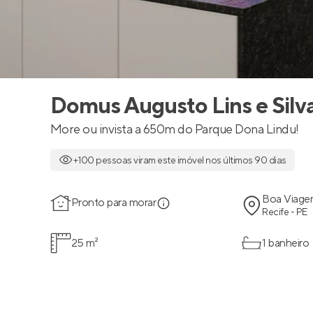
Domus Augusto Lins e Silv
More ou invista a 650m do Parque Dona Lindu!
+100 pessoas viram este imóvel nos últimos 90 dias
Boa Viag
Pronto para morar
Recife - PE
25 m²
1 banheiro