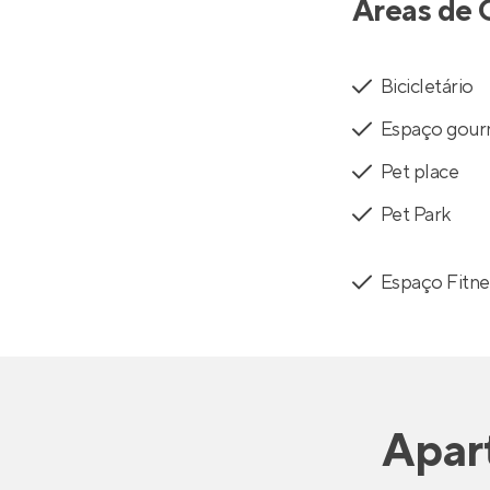
Áreas de 
Bicicletário
Espaço gou
Pet place
Pet Park
Espaço Fitne
Apar