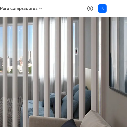
Para compradores
as
Buscar um imóvel novo
Calcule seu Poder de Compra
Comprar x Alugar
Correção do INCC
Simulador de Financiamento
Encontre um corretor