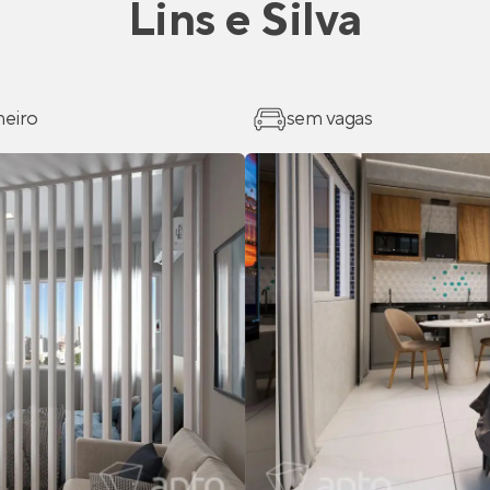
Lins e Silva
heiro
sem vagas