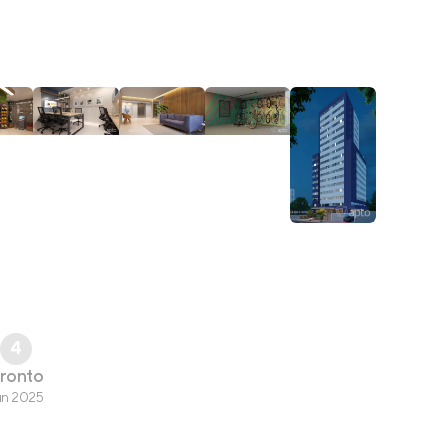
4
ronto
un 2025