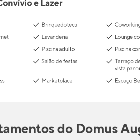
Convívio e Lazer
Brinquedoteca
Coworkin
rmet
Lavanderia
Lounge co
Piscina adulto
Piscina c
Salão de festas
Terraço d
vista pano
ss
Marketplace
Espaço Be
tamentos
do
Domus Au