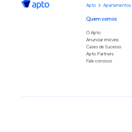
Apto
Apartamentos 
Quem somos
O Apto
Anunciar imóveis
Cases de Sucesso
Apto Partners
Fale conosco
Política de Privacidade
Termos de Serviço
Termos d
© 2015 - 2026
Apto Tecnologia Ltda.
Todos os dire