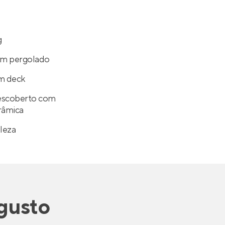
g
m pergolado
om deck
escoberto com
râmica
leza
gusto