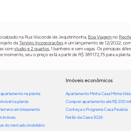
 localizado na Rua Visconde de Jequitinhonha,
Boa Viagem
no
Recif
projeto da
Tenório Incorporações
é um lançamento de 12/2022, compo
ias com
studio e 2 quartos
, 1 banheiro e sem vagas. Os principais dife
te momento, seu o preço está a partir de R$ 389.172,75 para a planta
Imóveis econômicos
apartamento na planta
Apartamento Minha Casa Minha Vida
imóvel na planta
Comprar apartamento até R$ 200 mil
terreno em loteamento
Conheça o Programa Casa Paulista
em imóveis
Feirão da Caixa 2026
as do mercado imobiliário