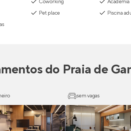
Coworking
Academia
Pet place
Piscina ad
as
amentos
do
Praia de Ga
heiro
sem vagas