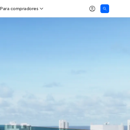
Para compradores
as
Buscar um imóvel novo
Calcule seu Poder de Compra
Comprar x Alugar
Correção do INCC
Simulador de Financiamento
Encontre um corretor