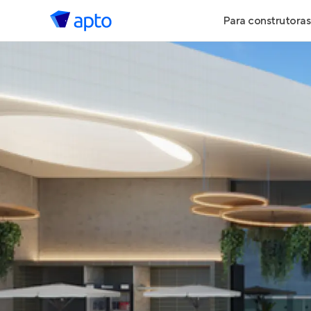
Para construtoras
Geração de 
Geração de Vi
Geração de 
Maiores Cons
Parcerias Imob
Anunciar Imó