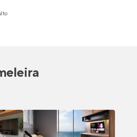
ulto
meleira