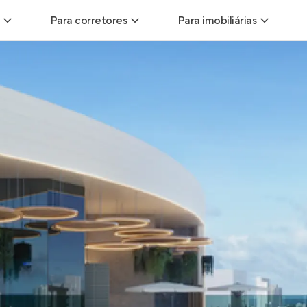
Para corretores
Para imobiliárias
Leads
Leads para Corretores
Leads para Imobiliári
sitas
Corretor+
Hub de imobiliárias
Vendas
Parcerias imobiliárias
Anunciar imóveis
trutoras
Hub de Corretores
iliárias
Perfil Verificado
veis
Anunciar imóveis