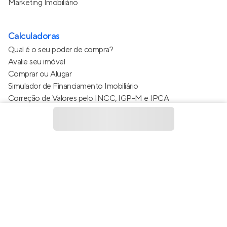
Marketing Imobiliário
Calculadoras
Qual é o seu poder de compra?
Avalie seu imóvel
Comprar ou Alugar
Simulador de Financiamento Imobiliário
Correção de Valores pelo INCC, IGP-M e IPCA
Estimativa de valor do condomínio
Calculo do metro quadrado (m²)
Política de Privacidade
Termos de Serviço
Termos de Uso
© 2015 - 2026
Apto Tecnologia Ltda.
Todos os direitos
reservados
Feito no Brasil