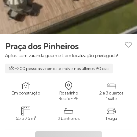
Praça dos Pinheiros
Aptos com varanda gourmet, em localização privilegiada!
+200 pessoas viram este imóvel nos últimos 90 dias
Em construção
Rosarinho
2 e 3 quartos
Recife - PE
1 suíte
55 e 75 m²
2 banheiros
1 vaga