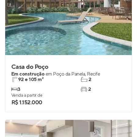
Casa do Poço
Em construção
em
Poço da Panela
,
Recife
92 e 105 m²
2
3
2
Venda a partir de
R$ 1.152.000