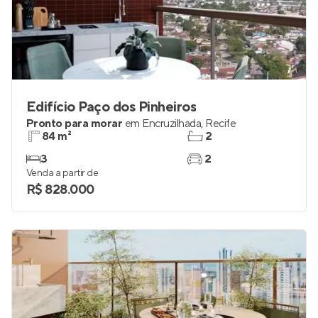
Edifício Paço dos Pinheiros
Pronto para morar
em
Encruzilhada
,
Recife
84 m²
2
3
2
Venda a partir de
R$ 828.000