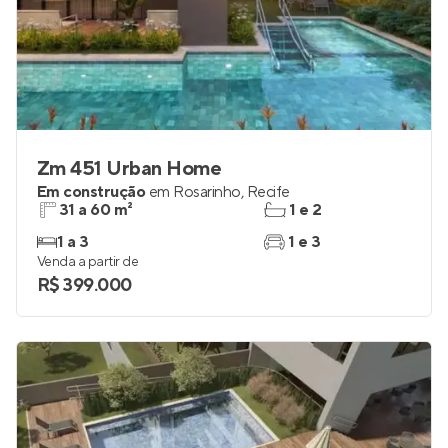
Zm 451 Urban Home
Em construção
em
Rosarinho
,
Recife
31 a 60 m²
1 e 2
1 a 3
1 e 3
Venda a partir de
R$ 399.000