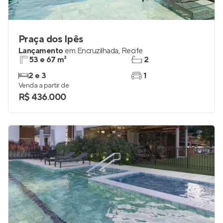
Praça dos Ipês
Lançamento
em
Encruzilhada
,
Recife
53 e 67 m²
2
2 e 3
1
Venda a partir de
R$ 436.000