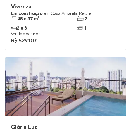
Vivenza
Em construção
em
Casa Amarela
,
Recife
48 e 57 m²
2
2 e 3
1
Venda a partir de
R$ 529.107
Glória Luz