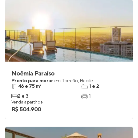
Noêmia Paraíso
Pronto para morar
em
Torreão
,
Recife
46 e 75 m²
1 e 2
2 e 3
1
Venda a partir de
R$ 504.900