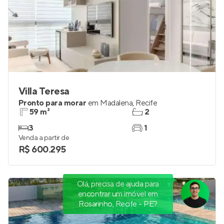
Villa Teresa
Pronto para morar
em
Madalena
,
Recife
59 m²
2
3
1
Venda a partir de
R$ 600.295
Olá, precisa de ajuda para
encontrar um imóvel em
Rosarinho, Recife - PE?