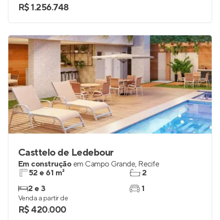
R$ 1.256.748
Casttelo de Ledebour
Em construção
em
Campo Grande
,
Recife
52 e 61 m²
2
2 e 3
1
Venda a partir de
R$ 420.000