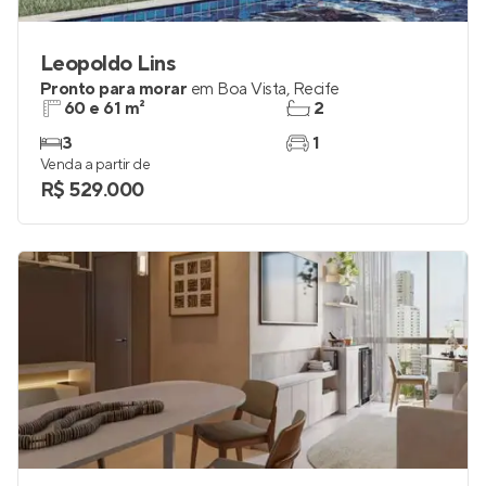
Leopoldo Lins
Pronto para morar
em
Boa Vista
,
Recife
60 e 61 m²
2
3
1
Venda a partir de
R$ 529.000