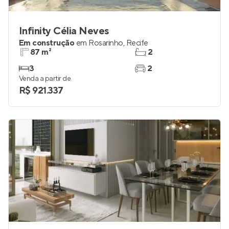
Infinity Célia Neves
Em construção
em
Rosarinho
,
Recife
87 m²
2
3
2
Venda a partir de
R$ 921.337