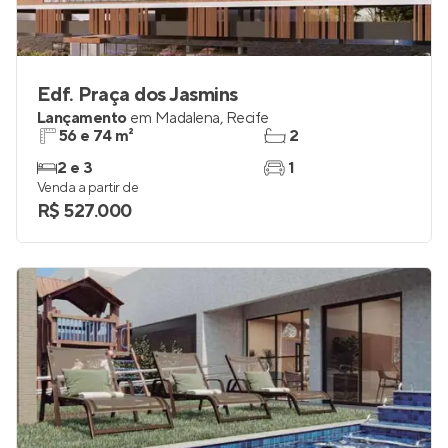
Edf. Praça dos Jasmins
Lançamento
em
Madalena
,
Recife
56 e 74 m²
2
2 e 3
1
Venda a partir de
R$ 527.000