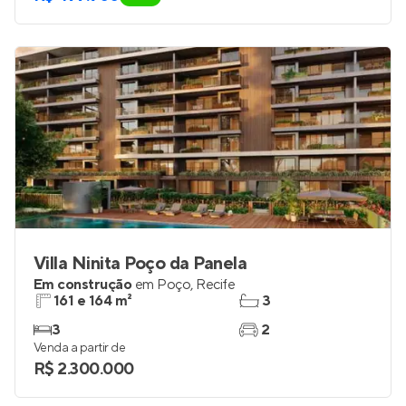
Villa Ninita Poço da Panela
Em construção
em
Poço
,
Recife
161 e 164 m²
3
3
2
Venda a partir de
R$ 2.300.000