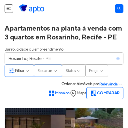
Apartamentos na planta à venda com
3 quartos em Rosarinho, Recife - PE
Bairro, cidade ou empreendimento
Filtrar
3 quartos
Status
Preço
Ordenar
6 imóveis
por
Relevância
Mosaico
Mapa
COMPARAR