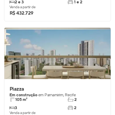
2 e 3
1 e 2
Venda a partir de
R$ 432.729
Piazza
Em construção
em
Parnamirim
,
Recife
105 m²
2
3
2
Venda a partir de