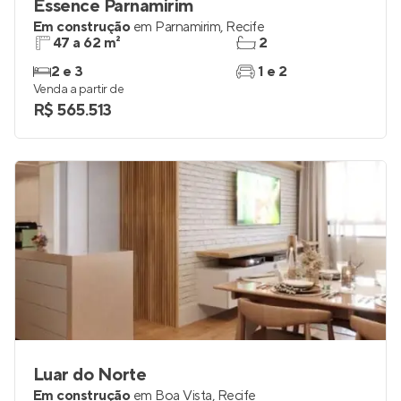
Essence Parnamirim
Em construção
em
Parnamirim
,
Recife
47 a 62 m²
2
2 e 3
1 e 2
Venda a partir de
R$ 565.513
Luar do Norte
Em construção
em
Boa Vista
,
Recife