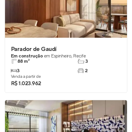
Parador de Gaudí
Em construção
em
Espinheiro
,
Recife
88 m²
3
3
2
Venda a partir de
R$ 1.023.962