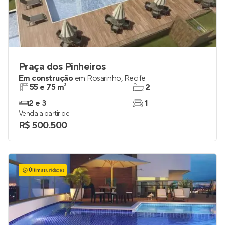
Praça dos Pinheiros
Em construção
em
Rosarinho
,
Recife
55 e 75 m²
2
2 e 3
1
Venda a partir de
R$ 500.500
Últimas
unidades