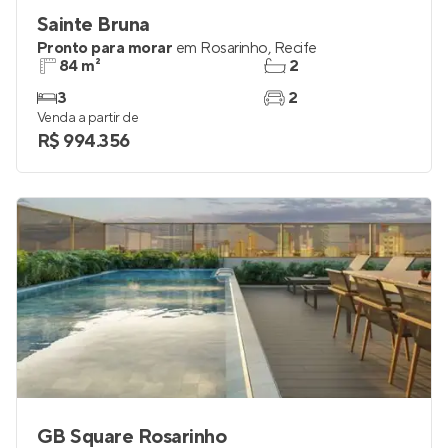
Sainte Bruna
Pronto para morar
em
Rosarinho
,
Recife
84 m²
2
3
2
Venda a partir de
R$ 994.356
GB Square Rosarinho