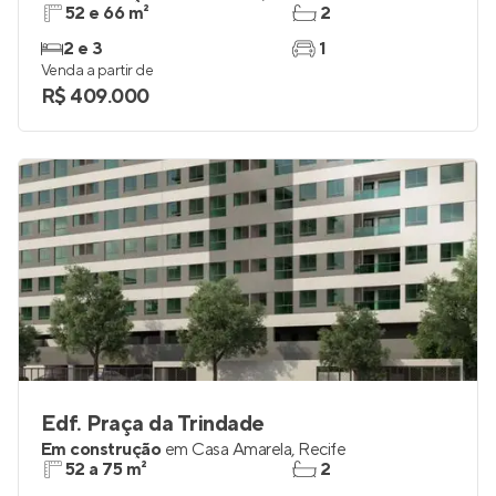
52 e 66 m²
2
2 e 3
1
Venda a partir de
R$ 409.000
Edf. Praça da Trindade
Em construção
em
Casa Amarela
,
Recife
52 a 75 m²
2