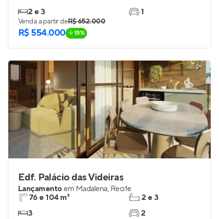
2 e 3
1
Venda a partir de
R$ 652.000
R$ 554.000
15%
Edf. Palácio das Videiras
Lançamento
em
Madalena
,
Recife
76 e 104 m²
2 e 3
3
2