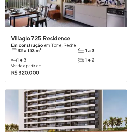
Villagio 725 Residence
Em construção
em
Torre
,
Recife
32 a 153 m²
1 a 3
1 e 3
1 e 2
Venda a partir de
R$ 320.000