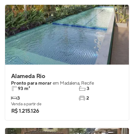
Alameda Rio
Pronto para morar
em
Madalena
,
Recife
93 m²
3
3
2
Venda a partir de
R$ 1.215.126