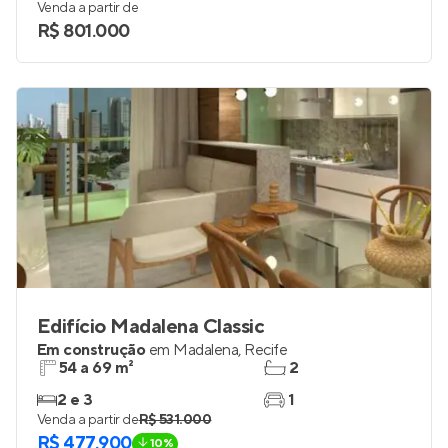
Venda a partir de
R$ 801.000
Edifício Madalena Classic
Em construção
em
Madalena
,
Recife
54 a 69 m²
2
2 e 3
1
Venda a partir de
R$ 531.000
R$ 477.900
10%