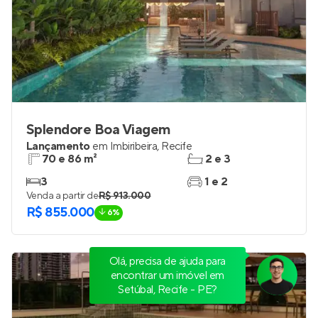
Splendore Boa Viagem
Lançamento
em
Imbiribeira
,
Recife
70 e 86 m²
2 e 3
3
1 e 2
Venda a partir de
R$ 913.000
R$ 855.000
6%