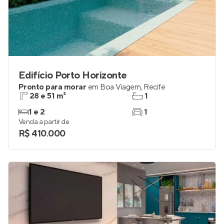
Edifício Porto Horizonte
Pronto para morar
em
Boa Viagem
,
Recife
28 e 51 m²
1
1 e 2
1
Venda a partir de
R$ 410.000