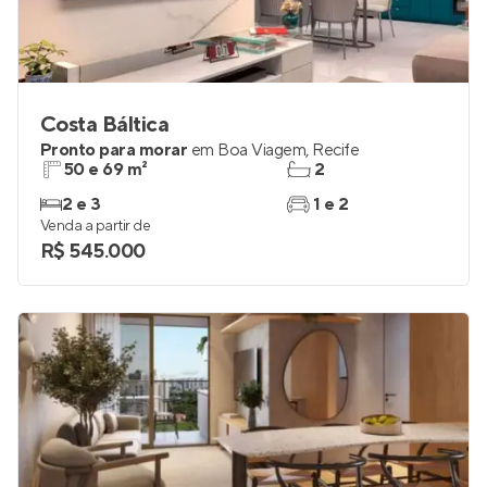
Costa Báltica
Pronto para morar
em
Boa Viagem
,
Recife
50 e 69 m²
2
2 e 3
1 e 2
Venda a partir de
R$ 545.000