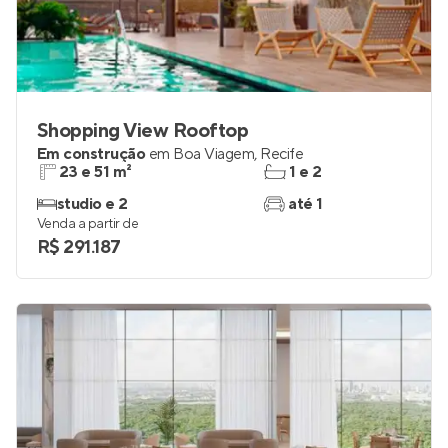
Shopping View Rooftop
Em construção
em
Boa Viagem
,
Recife
23 e 51 m²
1 e 2
studio e 2
até 1
Venda a partir de
R$ 291.187