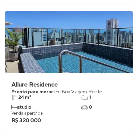
Venda a partir de
R$ 921.337
Allure Residence
Pronto para morar
em
Boa Viagem
,
Recife
24 m²
1
studio
0
Venda a partir de