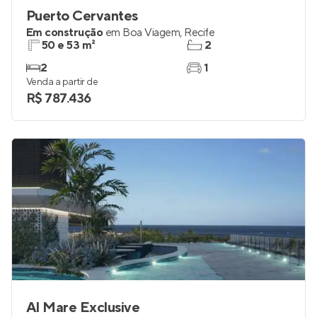
Puerto Cervantes
Em construção
em
Boa Viagem
,
Recife
50 e 53 m²
2
2
1
Venda a partir de
R$ 787.436