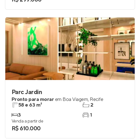
1 e 2
1
Venda a partir de
R$ 299.000
Parc Jardin
Pronto para morar
em
Boa Viagem
,
Recife
58 e 63 m²
2
3
1
Venda a partir de