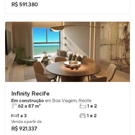
2
0
Venda a partir de
R$ 591.380
Infinity Recife
Em construção
em
Boa Viagem
,
Recife
62 a 87 m²
1 e 2
1 a 3
1 e 2