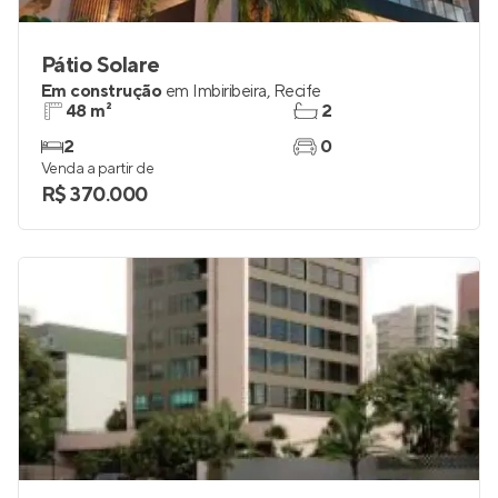
Pátio Solare
Em construção
em
Imbiribeira
,
Recife
48 m²
2
2
0
Venda a partir de
R$ 370.000