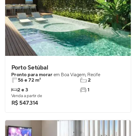
Porto Setúbal
Pronto para morar
em
Boa Viagem
,
Recife
56 e 72 m²
2
2 e 3
1
Venda a partir de
R$ 547.314