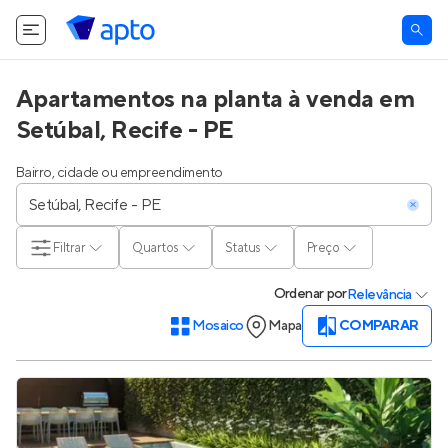
O Apto utiliza cookies.
Saiba mais
.
Tudo bem
Apartamentos na planta à venda em
Setúbal, Recife - PE
Bairro, cidade ou empreendimento
Filtrar
Quartos
Status
Preço
Ordenar
por
Relevância
Mosaico
Mapa
COMPARAR