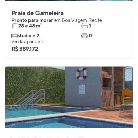
Praia de Gameleira
Pronto para morar
em
Boa Viagem
,
Recife
28 e 48 m²
1
studio e 2
0
Venda a partir de
R$ 389.172