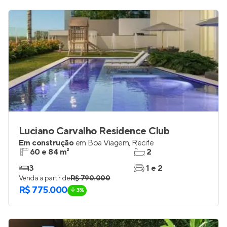
R$ 610.000
Luciano Carvalho Residence Club
Em construção
em
Boa Viagem
,
Recife
60 e 84 m²
2
3
1 e 2
Venda a partir de
R$ 790.000
R$ 775.000
3%