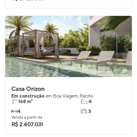
4
3
Venda a partir de
R$ 2.420.605
Casa Orizon
Em construção
em
Boa Viagem
,
Recife
168 m²
4
4
3
Venda a partir de