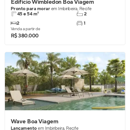
Edifício Wimbledon Boa Viagem
Pronto para morar
em
Imbiribeira
,
Recife
45 e 54 m²
2
2
1
Venda a partir de
R$ 380.000