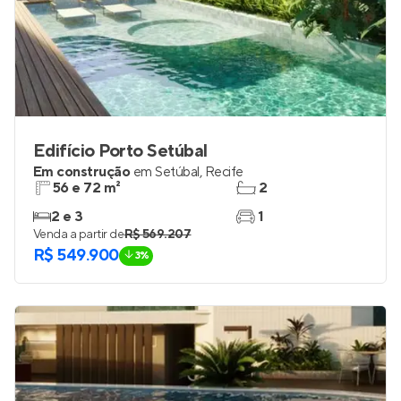
Edifício Porto Setúbal
Em construção
em
Setúbal
,
Recife
56 e 72 m²
2
2 e 3
1
Venda a partir de
R$ 569.207
R$ 549.900
3%