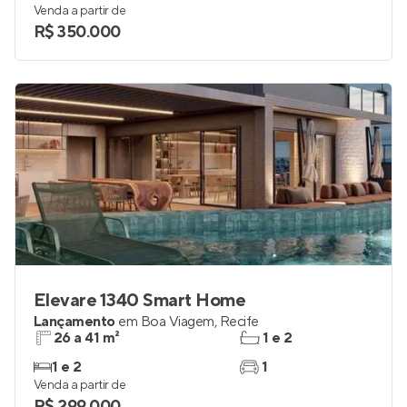
Em construção
em
Boa Viagem
,
Recife
24 m²
1
studio
0
Venda a partir de
R$ 350.000
Elevare 1340 Smart Home
Lançamento
em
Boa Viagem
,
Recife
26 a 41 m²
1 e 2