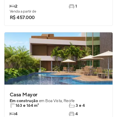
Like Clube Boa Viagem
Pronto para morar
em
Imbiribeira
,
Recife
42 m²
1
2
1
Venda a partir de
R$ 457.000
Casa Mayor
Em construção
em
Boa Vista
,
Recife