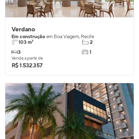
Verdano
Em construção
em
Boa Viagem
,
Recife
103 m²
2
3
1
Venda a partir de
R$ 1.532.357