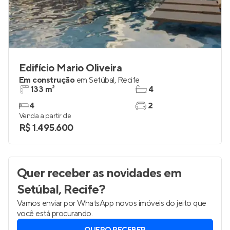
Edifício Mario Oliveira
Em construção
em
Setúbal
,
Recife
133 m²
4
4
2
Venda a partir de
R$ 1.495.600
Quer receber as novidades
em
Setúbal, Recife
?