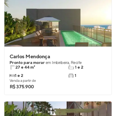
Carlos Mendonça
Pronto para morar
em
Imbiribeira
,
Recife
27 e 44 m²
1 e 2
1 e 2
1
Venda a partir de
R$ 375.900