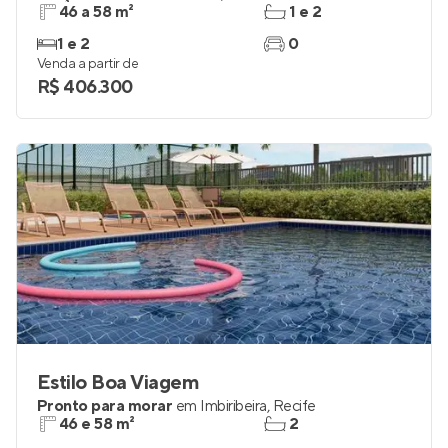
Wave Boa Viagem
Lançamento
em
Imbiribeira
,
Recife
46 a 58 m²
1 e 2
1 e 2
0
Venda a partir de
R$ 406.300
Estilo Boa Viagem