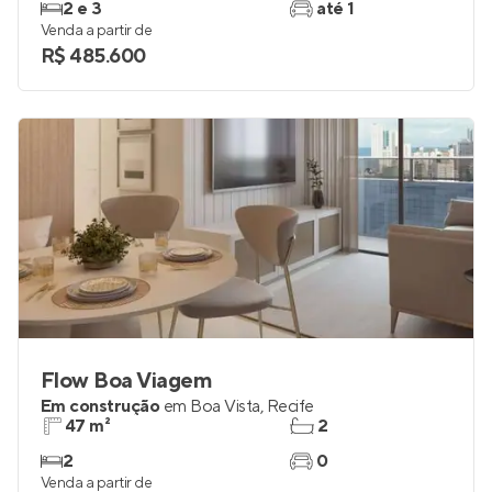
Pronto para morar
em
Imbiribeira
,
Recife
46 e 58 m²
2
2 e 3
até 1
Venda a partir de
R$ 485.600
Flow Boa Viagem
Em construção
em
Boa Vista
,
Recife
47 m²
2