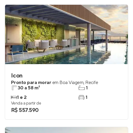
R$ 2.407.031
Icon
Pronto para morar
em
Boa Viagem
,
Recife
30 a 58 m²
1
1 e 2
1
Venda a partir de
R$ 557.590