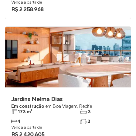
163 e 164 m²
3 e 4
4
4
Venda a partir de
R$ 2.258.968
Jardins Nelma Dias
Em construção
em
Boa Viagem
,
Recife
173 m²
3