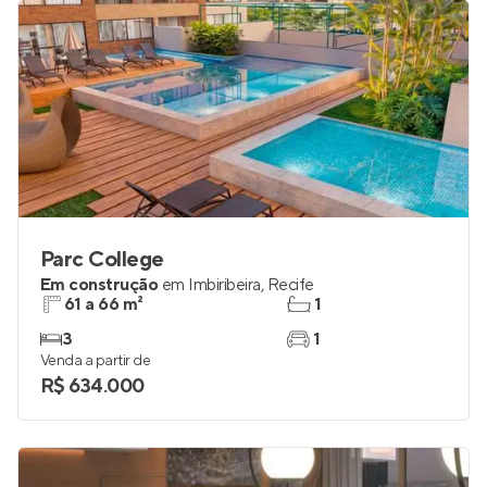
R$ 320.000
Parc College
Em construção
em
Imbiribeira
,
Recife
61 a 66 m²
1
3
1
Venda a partir de
R$ 634.000