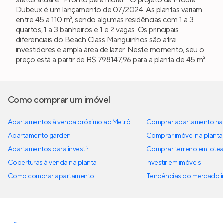
status atual é “Pronto para morar”. O projeto da
Moura
Dubeux
é um lançamento de 07/2024. As plantas variam
entre 45 a 110 m², sendo algumas residências com
1 a 3
quartos
, 1 a 3 banheiros e 1 e 2 vagas. Os principais
diferenciais do Beach Class Manguinhos são atrai
investidores e ampla área de lazer. Neste momento, seu o
preço está a partir de R$ 798.147,96 para a planta de 45 m².
Como comprar um imóvel
Apartamentos à venda próximo ao Metrô
Comprar apartamento na 
Apartamento garden
Comprar imóvel na planta
Apartamentos para investir
Comprar terreno em lote
Coberturas à venda na planta
Investir em imóveis
Como comprar apartamento
Tendências do mercado im