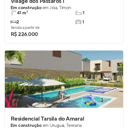
Village dos Pássaros I
Em construção
em
Jóia
,
Timon
41 m²
1
2
1
Venda a partir de
R$ 226.000
Residencial Tarsila do Amaral
Em construção
em
Uruguai
,
Teresina