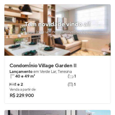
CondomÍnio Village Garden II
Lançamento
em
Verde Lar
,
Teresina
40 e 49 m²
1
1 e 2
1
Venda a partir de
R$ 229.900