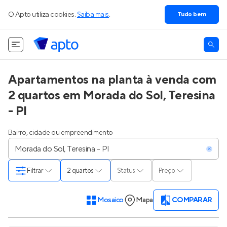
O Apto utiliza cookies.
Saiba mais
.
Tudo bem
Apartamentos na planta à venda com
2 quartos em Morada do Sol, Teresina
- PI
Bairro, cidade ou empreendimento
Filtrar
2 quartos
Status
Preço
Mosaico
Mapa
COMPARAR