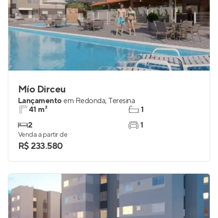
Mío Dirceu
Lançamento
em
Redonda
,
Teresina
41 m²
1
2
1
Venda a partir de
R$ 233.580