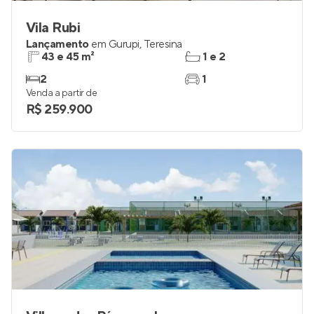
Vila Rubi
Lançamento
em
Gurupi
,
Teresina
43 e 45 m²
1 e 2
2
1
Venda a partir de
R$ 259.900