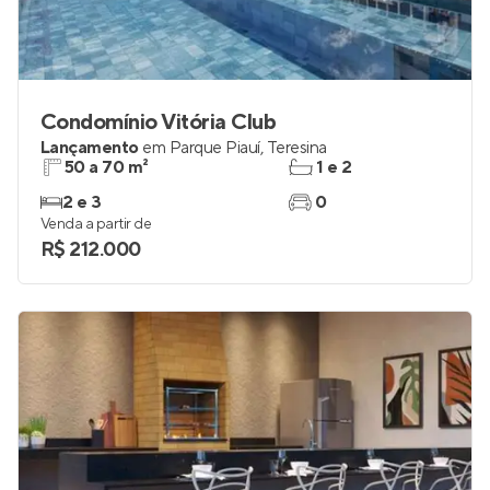
Condomínio Vitória Club
Lançamento
em
Parque Piauí
,
Teresina
50 a 70 m²
1 e 2
2 e 3
0
Venda a partir de
R$ 212.000