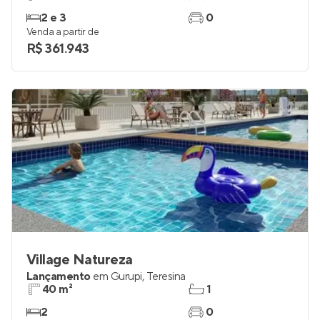
2 e 3
0
Venda a partir de
R$ 361.943
Village Natureza
Lançamento
em
Gurupi
,
Teresina
40 m²
1
2
0