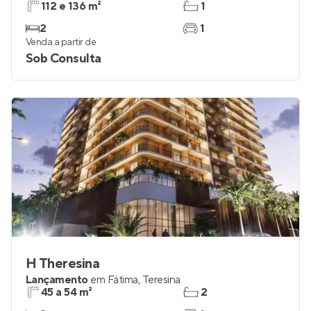
112 e 136 m²
1
2
1
Venda a partir de
Sob Consulta
H Theresina
Lançamento
em
Fátima
,
Teresina
45 a 54 m²
2