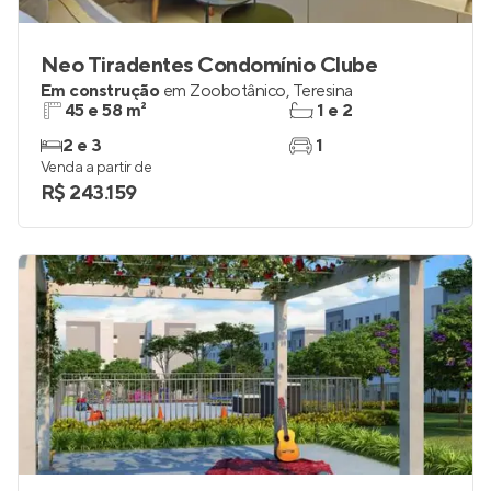
Neo Tiradentes Condomínio Clube
Em construção
em
Zoobotânico
,
Teresina
45 e 58 m²
1 e 2
2 e 3
1
Venda a partir de
R$ 243.159