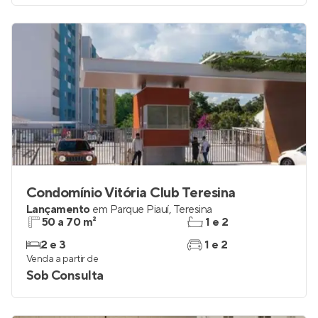
Condomínio Vitória Club Teresina
Lançamento
em
Parque Piauí
,
Teresina
50 a 70 m²
1 e 2
2 e 3
1 e 2
Venda a partir de
Sob Consulta