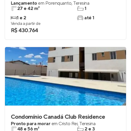
Lançamento
em
Porenquanto
,
Teresina
27 e 42 m²
1
1 e 2
até 1
Venda a partir de
R$ 430.764
Condomínio Canadá Club Residence
Pronto para morar
em
Cristo Rei
,
Teresina
48 e 56 m²
2 e 3