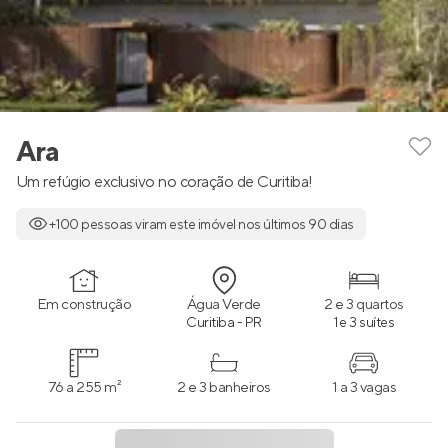
Ara
Um refúgio exclusivo no coração de Curitiba!
+100 pessoas viram este imóvel nos últimos 90 dias
Em construção
Água Verde
2 e 3 quartos
Curitiba - PR
1 e 3 suítes
76 a 255 m²
2 e 3 banheiros
1 a 3 vagas