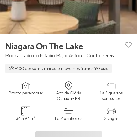
Niagara On The Lake
More ao lado do Estádio Major Antônio Couto Pereira!
+100 pessoas viram este imóvel nos últimos 90 dias
Pronto para morar
Alto da Glória
1 a 3 quartos
Curitiba - PR
sem suítes
34 a 94 m²
1 e 2 banheiros
2 vagas