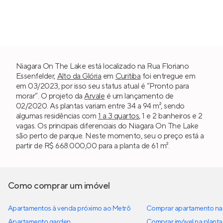
Niagara On The Lake está localizado na Rua Floriano
Essenfelder,
Alto da Glória
em
Curitiba
foi entregue em
em 03/2023, por isso seu status atual é “Pronto para
morar”. O projeto da
Arvale
é um lançamento de
02/2020. As plantas variam entre 34 a 94 m², sendo
algumas residências com
1 a 3 quartos
, 1 e 2 banheiros e 2
vagas. Os principais diferenciais do Niagara On The Lake
são perto de parque. Neste momento, seu o preço está a
partir de R$ 668.000,00 para a planta de 61 m².
Como comprar um imóvel
Apartamentos à venda próximo ao Metrô
Comprar apartamento na 
Apartamento garden
Comprar imóvel na planta