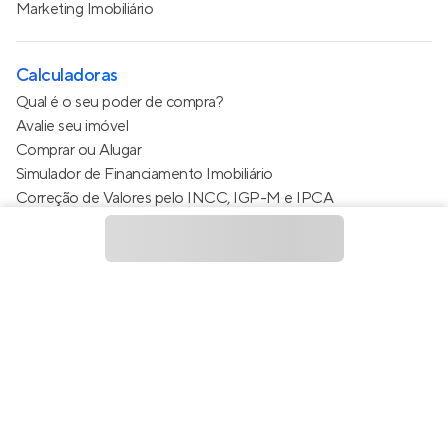
Marketing Imobiliário
Calculadoras
Qual é o seu poder de compra?
Avalie seu imóvel
Comprar ou Alugar
Simulador de Financiamento Imobiliário
Correção de Valores pelo INCC, IGP-M e IPCA
Estimativa de valor do condomínio
Calculo do metro quadrado (m²)
Política de Privacidade
Termos de Serviço
Termos de Uso
© 2015 - 2026
Apto Tecnologia Ltda.
Todos os direitos
reservados
Feito no Brasil