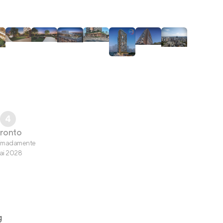
4
ronto
imadamente
ai 2028
g