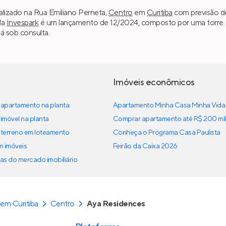
alizado na Rua Emiliano Perneta,
Centro
em
Curitiba
com previsão de
da
Invespark
é um lançamento de 12/2024, composto por uma torre. A
á sob consulta.
Imóveis econômicos
apartamento na planta
Apartamento Minha Casa Minha Vida
imóvel na planta
Comprar apartamento até R$ 200 mil
terreno em loteamento
Conheça o Programa Casa Paulista
em imóveis
Feirão da Caixa 2026
as do mercado imobiliário
em Curitiba
Centro
Aya Residences