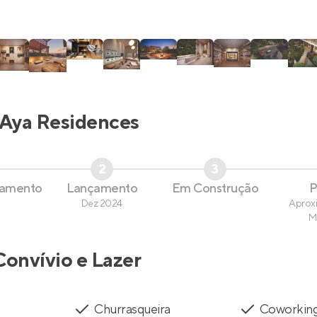
Aya Residences
2
3
çamento
Lançamento
Em Construção
P
Dez 2024
Aprox
M
Convívio e Lazer
Churrasqueira
Coworkin