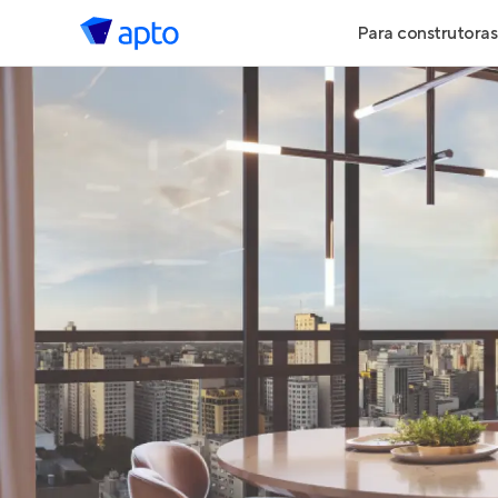
Para construtoras
Geração de 
Geração de Vi
Geração de 
Maiores Cons
Parcerias Imob
Anunciar Imó