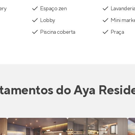
ery
Espaço zen
Lavanderi
Lobby
Mini mark
Piscina coberta
Praça
tamentos
do
Aya Resid