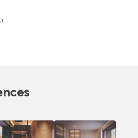
a
et
ences