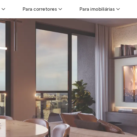
Para corretores
Para imobiliárias
Leads
Leads para Corretores
Leads para Imobiliári
sitas
Corretor+
Hub de imobiliárias
Vendas
Parcerias imobiliárias
Anunciar imóveis
trutoras
Hub de Corretores
iliárias
Perfil Verificado
veis
Anunciar imóveis