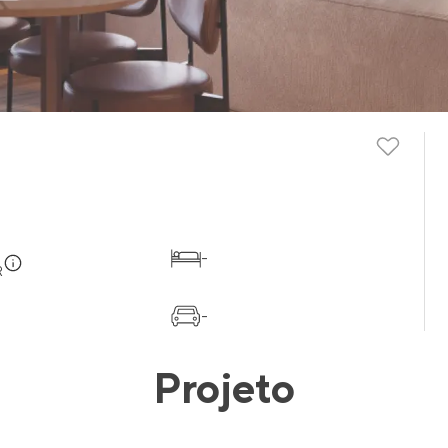
-
R
-
Projeto