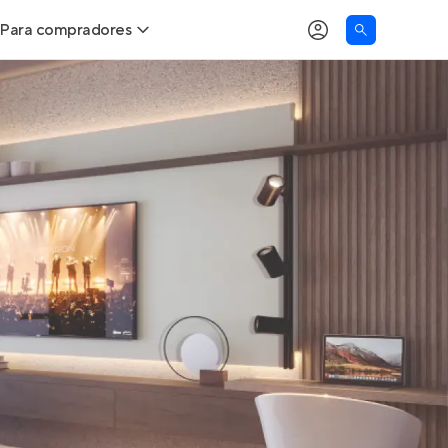
Para compradores
as
Buscar um imóvel novo
Calcule seu Poder de Compra
Comprar x Alugar
Correção do INCC
Simulador de Financiamento
Encontre um corretor