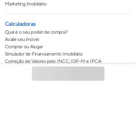
Marketing Imobiliário
Calculadoras
Qual é o seu poder de compra?
Avalie seu imóvel
Comprar ou Alugar
Simulador de Financiamento Imobiliário
Correção de Valores pelo INCC, IGP-M e IPCA
Estimativa de valor do condomínio
Calculo do metro quadrado (m²)
Política de Privacidade
Termos de Serviço
Termos de Uso
© 2015 - 2026
Apto Tecnologia Ltda.
Todos os direitos
reservados
Feito no Brasil