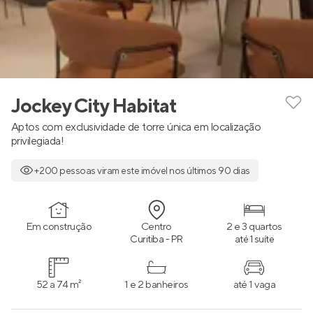
Jockey City Habitat
Aptos com exclusividade de torre única em localização
privilegiada!
+200 pessoas viram este imóvel nos últimos 90 dias
Em construção
Centro
2 e 3 quartos
Curitiba - PR
até 1 suíte
52 a 74 m²
1 e 2 banheiros
até 1 vaga