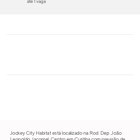
até 1 vaga
Jockey City Habitat está localizado na Rod. Dep. João
Leopoldo Jacomel,
Centro
em
Curitiba
com previsão de