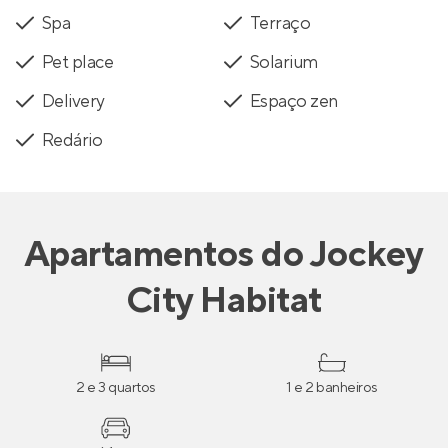
Spa
Terraço
Pet place
Solarium
Delivery
Espaço zen
Redário
Apartamentos
do
Jockey
City Habitat
2 e 3 quartos
1 e 2 banheiros