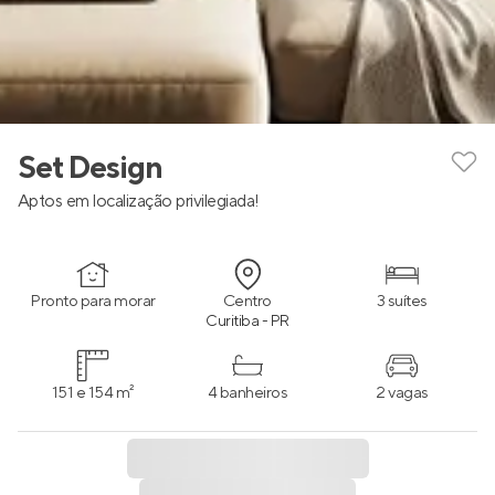
Set Design
Aptos em localização privilegiada!
Pronto para morar
Centro
3 suítes
Curitiba - PR
151 e 154 m²
4 banheiros
2 vagas