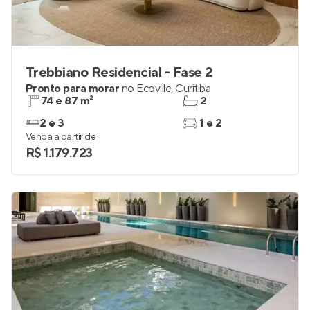
Trebbiano Residencial - Fase 2
Pronto para morar
no
Ecoville
,
Curitiba
74 e 87 m²
2
2 e 3
1 e 2
Venda a partir de
R$ 1.179.723