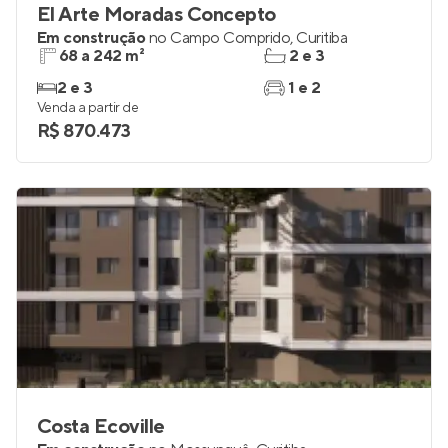
El Arte Moradas Concepto
Em construção
no
Campo Comprido
,
Curitiba
68 a 242 m²
2 e 3
2 e 3
1 e 2
Venda a partir de
R$ 870.473
Costa Ecoville