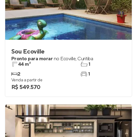
Sou Ecoville
Pronto para morar
no
Ecoville
,
Curitiba
44 m²
1
2
1
Venda a partir de
R$ 549.570