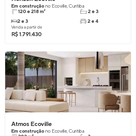
Em construção
no
Ecoville
,
Curitiba
120 e 218 m²
2 e 3
2 e 3
2 e 4
Venda a partir de
R$ 1.791.430
Atmos Ecoville
Em construção
no
Ecoville
,
Curitiba