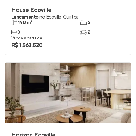
House Ecoville
Lançamento
no
Ecoville
,
Curitiba
198 m²
2
3
2
Venda a partir de
R$ 1.563.520
Horizon Ecoville