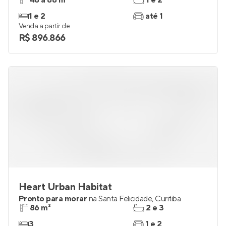
48 a 88 m²
1 e 2
1 e 2
até 1
Venda a partir de
R$ 896.866
Heart Urban Habitat
Pronto para morar
na
Santa Felicidade
,
Curitiba
86 m²
2 e 3
3
1 e 2