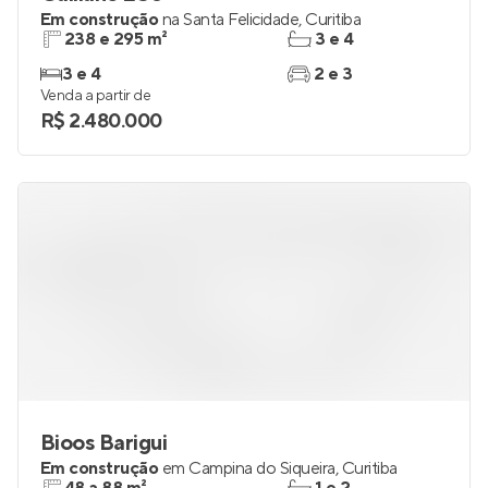
Em construção
na
Santa Felicidade
,
Curitiba
238 e 295 m²
3 e 4
3 e 4
2 e 3
Venda a partir de
R$ 2.480.000
Bioos Barigui
Em construção
em
Campina do Siqueira
,
Curitiba