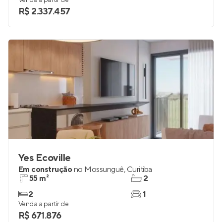
Venda a partir de
R$ 2.337.457
Yes Ecoville
Em construção
no
Mossunguê
,
Curitiba
55 m²
2
2
1
Venda a partir de
R$ 671.876