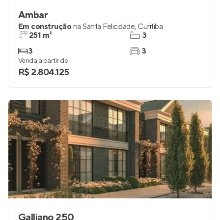
Ambar
Em construção
na
Santa Felicidade
,
Curitiba
251 m²
3
3
3
Venda a partir de
R$ 2.804.125
Galliano 250