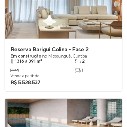
Reserva Barigui Colina - Fase 2
Em construção
no
Mossunguê
,
Curitiba
316 a 391 m²
2
4
1
Venda a partir de
R$ 5.528.537