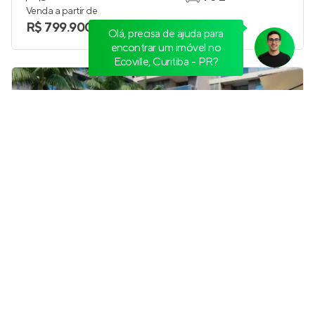
Venda a partir de
R$ 799.900
Olá, precisa de ajuda para
encontrar um imóvel no
Ecoville, Curitiba - PR?
Reserva Barigui Lago - Fase 1
Em construção
em
Campina do Siqueira
,
Curitiba
36 e 54 m²
1
studio e 1
até 1
Venda a partir de