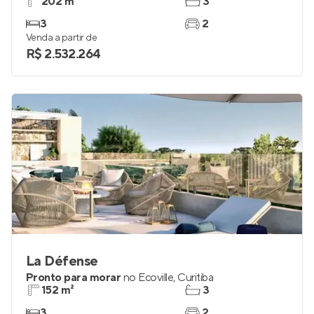
202 m²
3
3
2
Venda a partir de
R$ 2.532.264
La Défense
Pronto para morar
no
Ecoville
,
Curitiba
152 m²
3
3
2