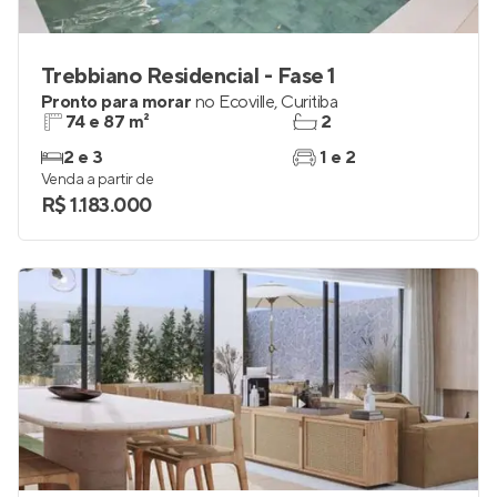
Trebbiano Residencial - Fase 1
Pronto para morar
no
Ecoville
,
Curitiba
74 e 87 m²
2
2 e 3
1 e 2
Venda a partir de
R$ 1.183.000