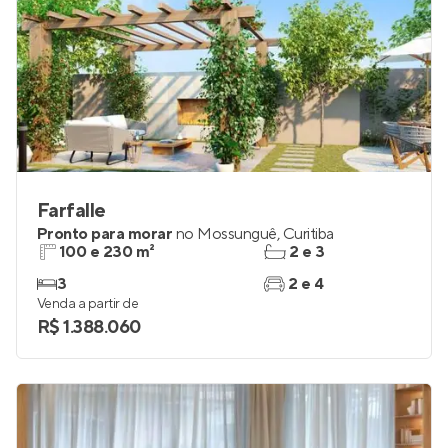
Farfalle
Pronto para morar
no
Mossunguê
,
Curitiba
100 e 230 m²
2 e 3
3
2 e 4
Venda a partir de
R$ 1.388.060