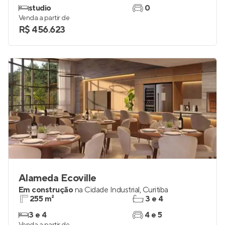
studio
0
Venda a partir de
R$ 456.623
Alameda Ecoville
Em construção
na
Cidade Industrial
,
Curitiba
255 m²
3 e 4
3 e 4
4 e 5