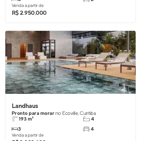
Venda a partir de
R$ 2.950.000
Landhaus
Pronto para morar
no
Ecoville
,
Curitiba
193 m²
4
3
4
Venda a partir de