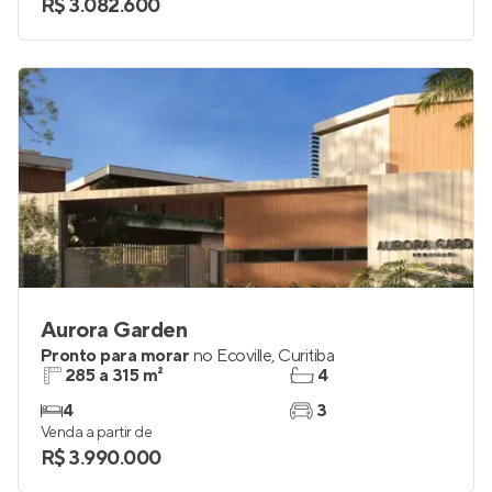
R$ 3.082.600
Aurora Garden
Pronto para morar
no
Ecoville
,
Curitiba
285 a 315 m²
4
4
3
Venda a partir de
R$ 3.990.000