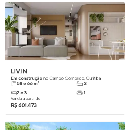
LIV.IN
Em construção
no
Campo Comprido
,
Curitiba
58 e 66 m²
2
2 e 3
1
Venda a partir de
R$ 601.473