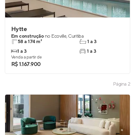
Hytte
Em construção
no
Ecoville
,
Curitiba
58 a 174 m²
1 a 3
1 a 3
1 a 3
Venda a partir de
R$ 1.167.900
Página
2