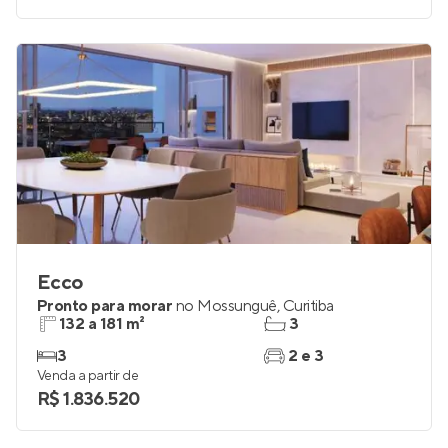
Ecco
Pronto para morar
no
Mossunguê
,
Curitiba
132 a 181 m²
3
3
2 e 3
Venda a partir de
R$ 1.836.520