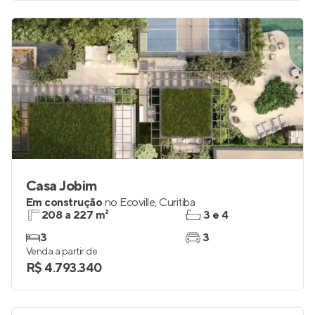
Casa Jobim
Em construção
no
Ecoville
,
Curitiba
208 a 227 m²
3 e 4
3
3
Venda a partir de
R$ 4.793.340