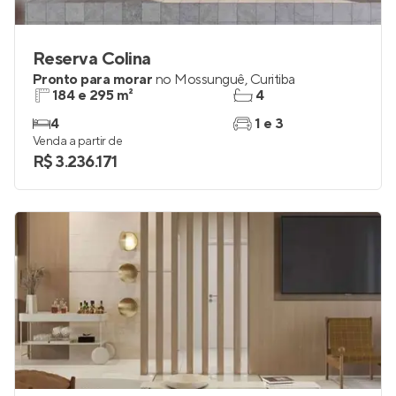
Reserva Colina
Pronto para morar
no
Mossunguê
,
Curitiba
184 e 295 m²
4
4
1 e 3
Venda a partir de
R$ 3.236.171