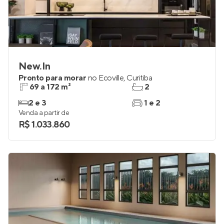
New.In
Pronto para morar
no
Ecoville
,
Curitiba
69 a 172 m²
2
2 e 3
1 e 2
Venda a partir de
R$ 1.033.860