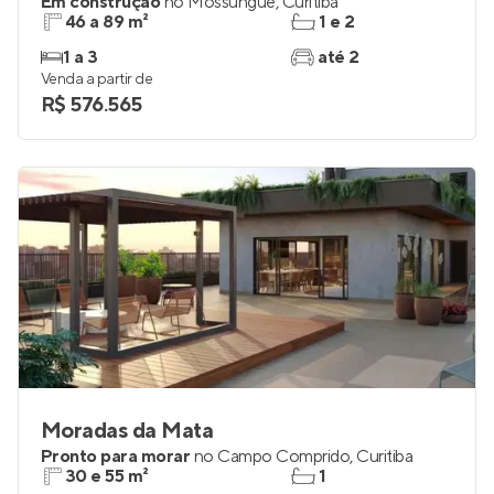
Em construção
no
Mossunguê
,
Curitiba
46 a 89 m²
1 e 2
1 a 3
até 2
Venda a partir de
R$ 576.565
Moradas da Mata
Pronto para morar
no
Campo Comprido
,
Curitiba
30 e 55 m²
1