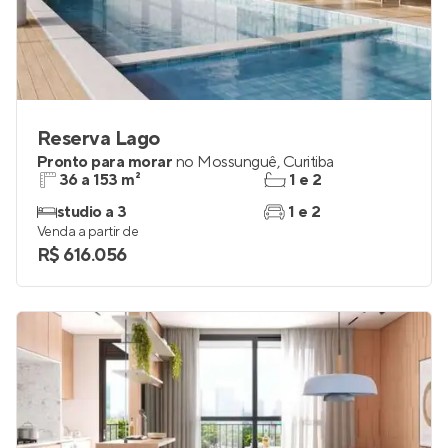
Reserva Lago
Pronto para morar
no
Mossunguê
,
Curitiba
36 a 153 m²
1 e 2
studio a 3
1 e 2
Venda a partir de
R$ 616.056