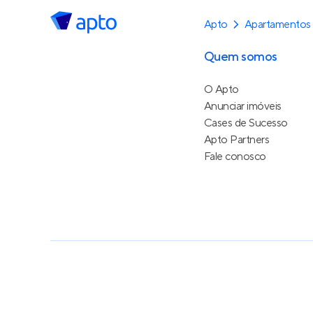
Apto
Apartamentos 
Quem somos
O Apto
Anunciar imóveis
Cases de Sucesso
Apto Partners
Fale conosco
Política de Privacidade
Termos de Serviço
Termos d
© 2015 - 2026
Apto Tecnologia Ltda.
Todos os dire