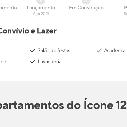
çamento
Lançamento
Em Construção
P
Ago 2021
S
Convívio e Lazer
Salão de festas
Academia
rmet
Lavanderia
artamentos
do
Ícone 1