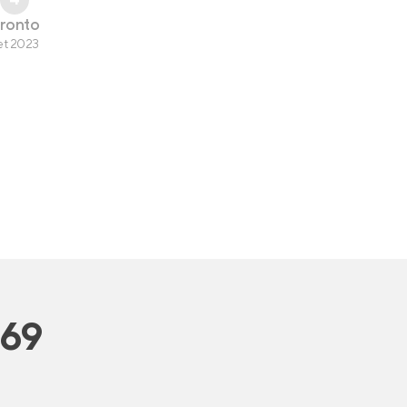
ronto
et 2023
269