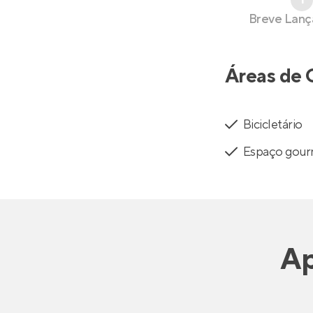
Breve Lan
Áreas de 
Bicicletário
Espaço gou
Ap