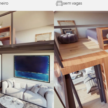
heiro
sem vagas