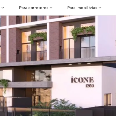
Para corretores
Para imobiliárias
Leads
Leads para Corretores
Leads para Imobiliári
sitas
Corretor+
Hub de imobiliárias
Vendas
Parcerias imobiliárias
Anunciar imóveis
trutoras
Hub de Corretores
iliárias
Perfil Verificado
veis
Anunciar imóveis