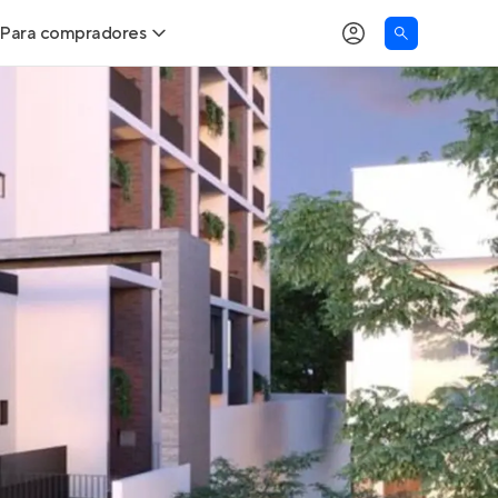
Para compradores
as
Buscar um imóvel novo
Calcule seu Poder de Compra
Comprar x Alugar
Correção do INCC
Simulador de Financiamento
Encontre um corretor