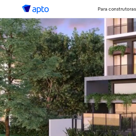
Para construtoras
Geração de 
Geração de Vi
Geração de 
Maiores Cons
Parcerias Imob
Anunciar Imó