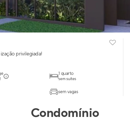
ização privilegiada!
ge
1 quarto
R
sem suítes
sem vagas
Condomínio