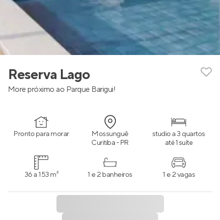
Reserva Lago
More próximo ao Parque Barigui!
Pronto para morar
Mossunguê
studio a 3 quartos
Curitiba - PR
até 1 suíte
36 a 153 m²
1 e 2 banheiros
1 e 2 vagas