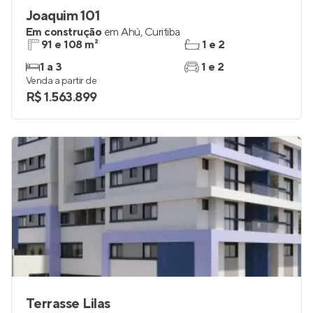
Joaquim 101
Em construção
em
Ahú
,
Curitiba
91 e 108 m²
1 e 2
1 a 3
1 e 2
Venda a partir de
R$ 1.563.899