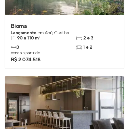
Bioma
Lançamento
em
Ahú
,
Curitiba
90 a 110 m²
2 e 3
3
1 e 2
Venda a partir de
R$ 2.074.518