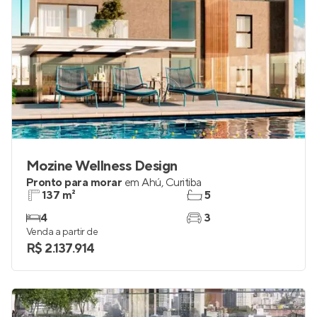
Mozine Wellness Design
Pronto para morar
em
Ahú
,
Curitiba
137 m²
5
4
3
Venda a partir de
R$ 2.137.914