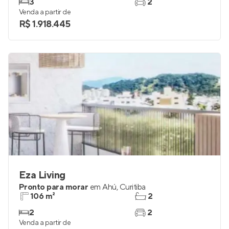
Em construção
na
Mercês
,
Curitiba
234 m²
5
3
2
Venda a partir de
R$ 1.918.445
Eza Living
Pronto para morar
em
Ahú
,
Curitiba
106 m²
2