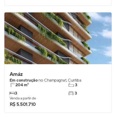
1
0
Venda a partir de
R$ 436.939
Amáz
Em construção
no
Champagnat
,
Curitiba
204 m²
3
3
3
Venda a partir de