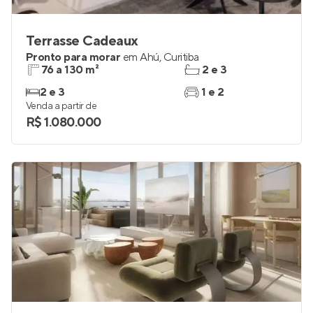
Terrasse Cadeaux
Pronto para morar
em
Ahú
,
Curitiba
76 a 130 m²
2 e 3
2 e 3
1 e 2
Venda a partir de
R$ 1.080.000