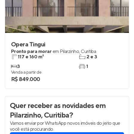
Opera Tingui
Pronto para morar
em
Pilarzinho
,
Curitiba
117 e 160 m²
2 e 3
3
1
Venda a partir de
R$ 849.000
Quer receber as novidades
em
Pilarzinho, Curitiba
?