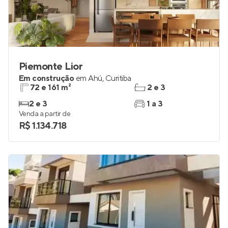
Piemonte Lior
Em construção
em
Ahú
,
Curitiba
72 e 161 m²
2 e 3
2 e 3
1 a 3
Venda a partir de
R$ 1.134.718