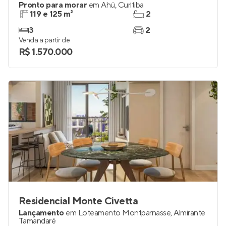
Terrasse Lilas
Pronto para morar
em
Ahú
,
Curitiba
119 e 125 m²
2
3
2
Venda a partir de
R$ 1.570.000