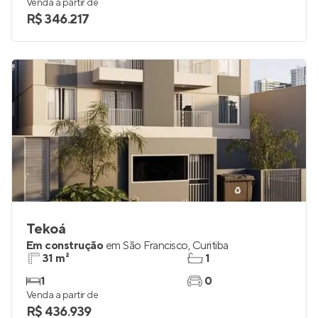
20 e 45 m²
1
studio e 1
0
Venda a partir de
R$ 346.217
Tekoá
Em construção
em
São Francisco
,
Curitiba
31 m²
1