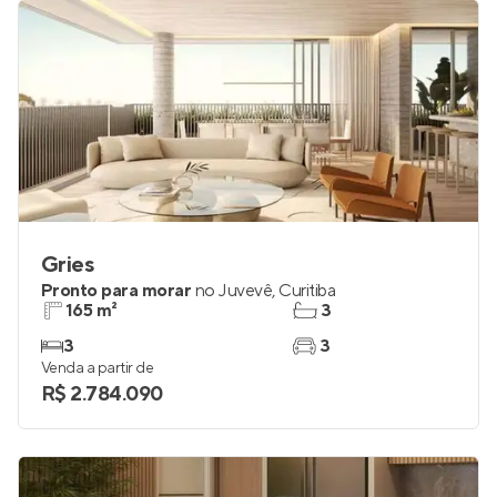
R$ 1.618.800
Gries
Pronto para morar
no
Juvevê
,
Curitiba
165 m²
3
3
3
Venda a partir de
R$ 2.784.090