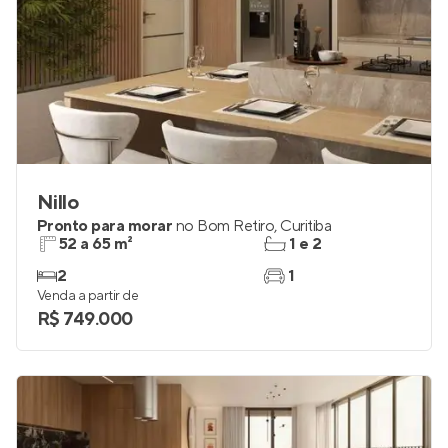
Nillo
Pronto para morar
no
Bom Retiro
,
Curitiba
52 a 65 m²
1 e 2
2
1
Venda a partir de
R$ 749.000