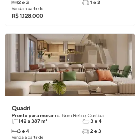
Lançamento
em
São Lourenço
,
Curitiba
91 a 189 m²
2
2 e 3
1 e 2
Venda a partir de
R$ 1.128.000
Quadri
Pronto para morar
no
Bom Retiro
,
Curitiba
142 a 387 m²
3 e 4