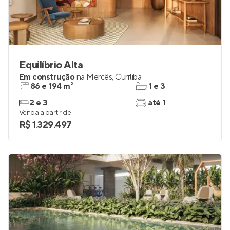
Equilíbrio Alta
Em construção
na
Mercês
,
Curitiba
86 e 194 m²
1 e 3
2 e 3
até 1
Venda a partir de
R$ 1.329.497