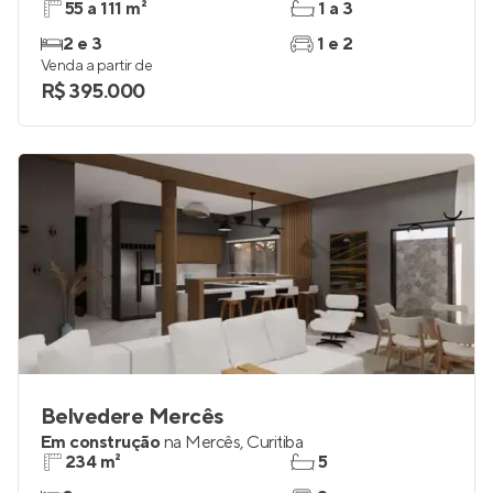
Residencial Monte Civetta
Lançamento
em
Loteamento Montparnasse
,
Almirante
Tamandaré
55 a 111 m²
1 a 3
2 e 3
1 e 2
Venda a partir de
R$ 395.000
Belvedere Mercês