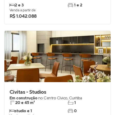
Réve
Lançamento
no
Centro Cívico
,
Curitiba
71 a 121 m²
2 e 3
2 e 3
1 e 2
Venda a partir de
R$ 1.042.088
Civitas - Studios
Em construção
no
Centro Cívico
,
Curitiba