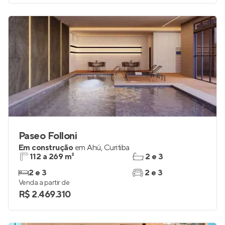
Venda a partir de
R$ 412.900
Paseo Folloni
Em construção
em
Ahú
,
Curitiba
112 a 269 m²
2 e 3
2 e 3
2 e 3
Venda a partir de
R$ 2.469.310