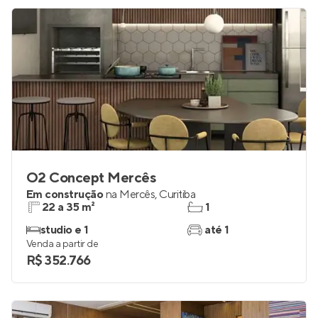
R$ 5.501.710
O2 Concept Mercês
Em construção
na
Mercês
,
Curitiba
22 a 35 m²
1
studio e 1
até 1
Venda a partir de
R$ 352.766