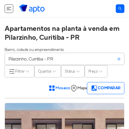
O Apto utiliza cookies.
Saiba mais
.
Tudo bem
Apartamentos na planta à venda em
Pilarzinho, Curitiba - PR
Bairro, cidade ou empreendimento
Filtrar
Quartos
Status
Preço
Mosaico
Mapa
COMPARAR