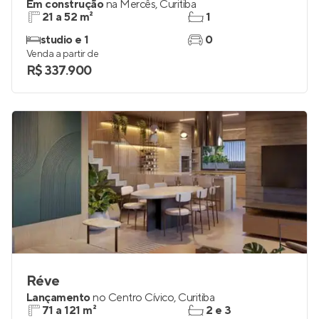
Elos Prudente
Em construção
na
Mercês
,
Curitiba
21 a 52 m²
1
studio e 1
0
Venda a partir de
R$ 337.900