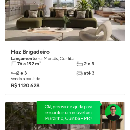
Haz Brigadeiro
Lançamento
na
Mercês
,
Curitiba
76 a 192 m²
2 e 3
2 e 3
até 3
Venda a partir de
R$ 1.120.628