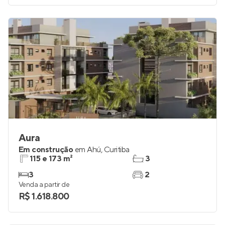
Venda a partir de
R$ 1.579.038
Aura
Em construção
em
Ahú
,
Curitiba
115 e 173 m²
3
3
2
Venda a partir de