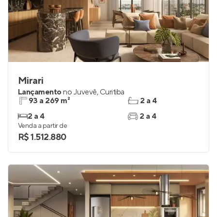
Mirari
Lançamento
no
Juvevê
,
Curitiba
93 a 269 m²
2 a 4
2 a 4
2 a 4
Venda a partir de
R$ 1.512.880