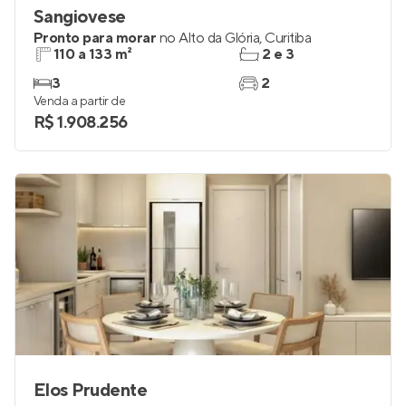
Sangiovese
Pronto para morar
no
Alto da Glória
,
Curitiba
110 a 133 m²
2 e 3
3
2
Venda a partir de
R$ 1.908.256