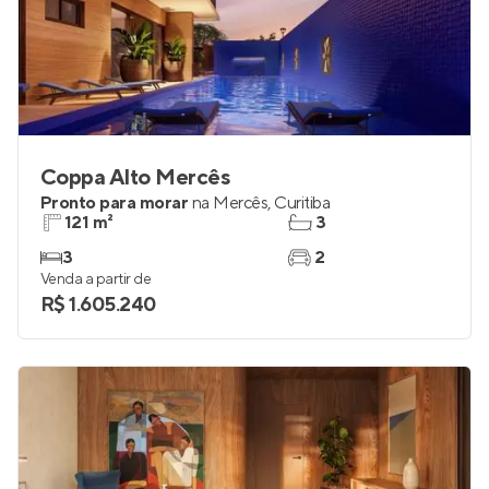
Coppa Alto Mercês
Pronto para morar
na
Mercês
,
Curitiba
121 m²
3
3
2
Venda a partir de
R$ 1.605.240