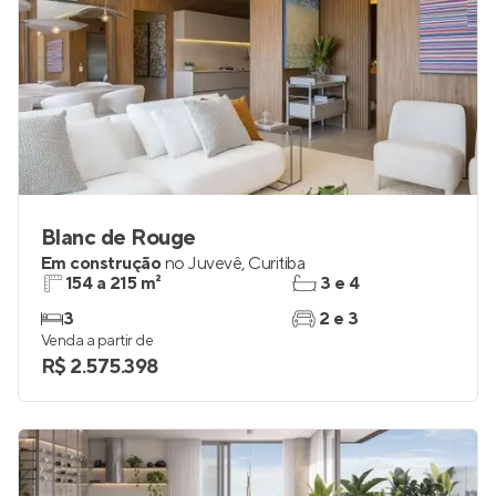
Blanc de Rouge
Em construção
no
Juvevê
,
Curitiba
154 a 215 m²
3 e 4
3
2 e 3
Venda a partir de
R$ 2.575.398