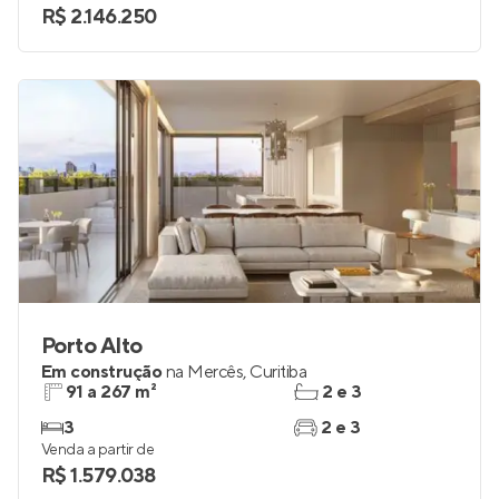
3 e 4
2 e 3
Venda a partir de
R$ 2.146.250
Porto Alto
Em construção
na
Mercês
,
Curitiba
91 a 267 m²
2 e 3
3
2 e 3