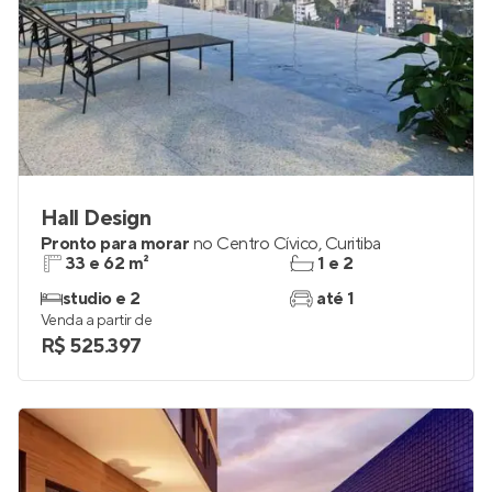
Hall Design
Pronto para morar
no
Centro Cívico
,
Curitiba
33 e 62 m²
1 e 2
studio e 2
até 1
Venda a partir de
R$ 525.397