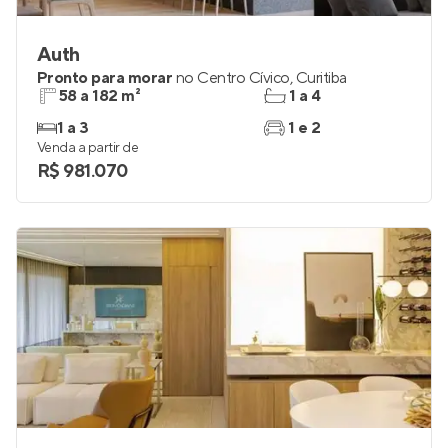
Auth
Pronto para morar
no
Centro Cívico
,
Curitiba
58 a 182 m²
1 a 4
1 a 3
1 e 2
Venda a partir de
R$ 981.070