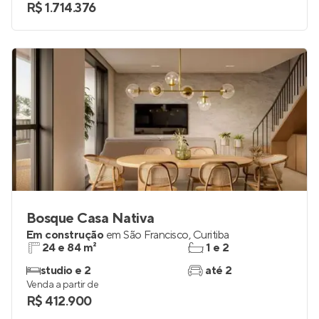
2
2
Venda a partir de
R$ 1.714.376
Bosque Casa Nativa
Em construção
em
São Francisco
,
Curitiba
24 e 84 m²
1 e 2
studio e 2
até 2