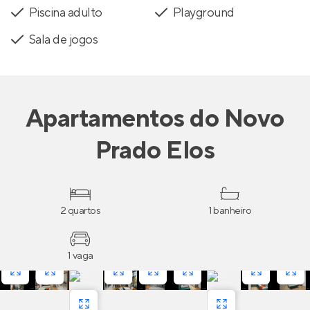
Piscina adulto
Playground
Sala de jogos
Apartamentos
do
Novo
Prado Elos
2 quartos
1 banheiro
1 vaga