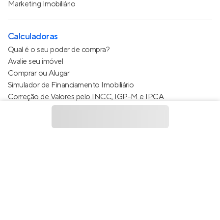
Marketing Imobiliário
Calculadoras
Qual é o seu poder de compra?
Avalie seu imóvel
Comprar ou Alugar
Simulador de Financiamento Imobiliário
Correção de Valores pelo INCC, IGP-M e IPCA
Estimativa de valor do condomínio
Calculo do metro quadrado (m²)
Política de Privacidade
Termos de Serviço
Termos de Uso
© 2015 - 2026
Apto Tecnologia Ltda.
Todos os direitos
reservados
Feito no Brasil