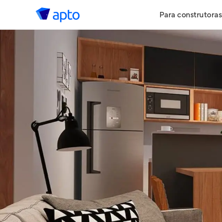
Para construtoras
Geração de 
Geração de Vi
Geração de 
Maiores Cons
Parcerias Imob
Anunciar Imó