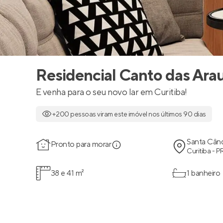
Residencial Canto das Arau
E venha para o seu novo lar em Curitiba!
+200 pessoas viram este imóvel nos últimos 90 dias
Santa Cân
Pronto para morar
Curitiba - P
38 e 41 m²
1 banheiro