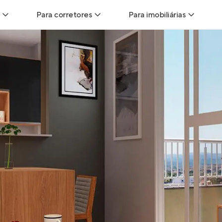
Para corretores
Para imobiliárias
Leads
Leads para Corretores
Leads para Imobiliári
sitas
Corretor+
Hub de imobiliárias
Vendas
Parcerias imobiliárias
Anunciar imóveis
trutoras
Hub de Corretores
iliárias
Perfil Verificado
veis
Anunciar imóveis