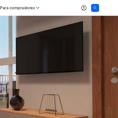
Para compradores
as
Buscar um imóvel novo
Calcule seu Poder de Compra
Comprar x Alugar
Correção do INCC
Simulador de Financiamento
Encontre um corretor