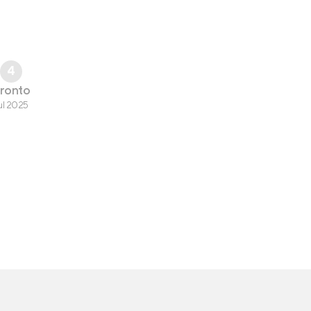
4
ronto
ul 2025