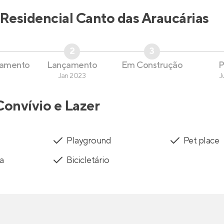
Residencial Canto das Araucárias
2
3
çamento
Lançamento
Em Construção
P
Jan 2023
J
Convívio e Lazer
Playground
Pet place
a
Bicicletário