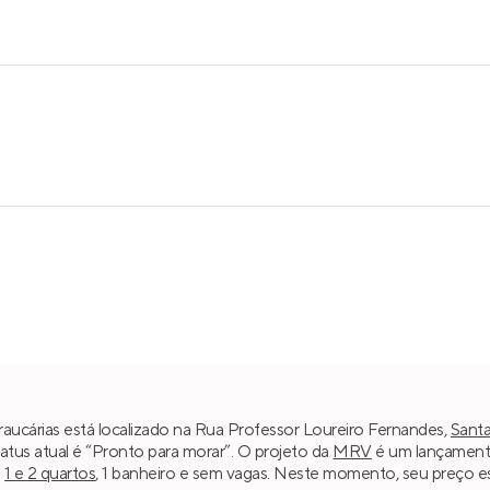
raucárias está localizado na Rua Professor Loureiro Fernandes,
Sant
atus atual é “Pronto para morar”. O projeto da
MRV
é um lançamento
m
1 e 2 quartos
, 1 banheiro e sem vagas. Neste momento, seu preço es