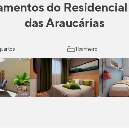
amentos
do
Residencial
das Araucárias
 quartos
1 banheiro