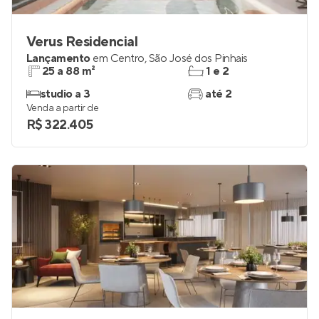
Verus Residencial
Lançamento
em
Centro
,
São José dos Pinhais
25 a 88 m²
1 e 2
studio a 3
até 2
Venda a partir de
R$ 322.405