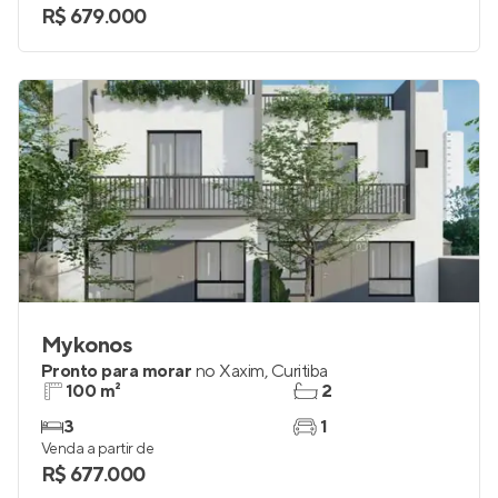
R$ 679.000
Mykonos
Pronto para morar
no
Xaxim
,
Curitiba
100 m²
2
3
1
Venda a partir de
R$ 677.000