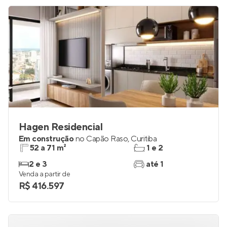
Hagen Residencial
Em construção
no
Capão Raso
,
Curitiba
52 a 71 m²
1 e 2
2 e 3
até 1
Venda a partir de
R$ 416.597