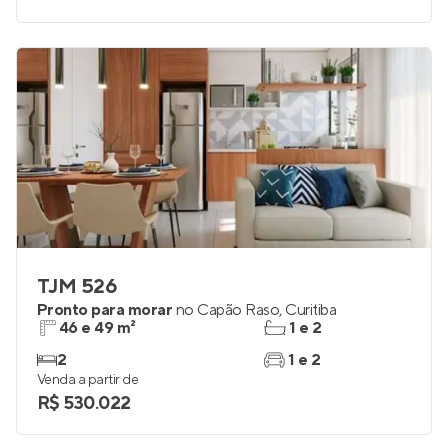
TJM 526
Pronto para morar
no
Capão Raso
,
Curitiba
46 e 49 m²
1 e 2
2
1 e 2
Venda a partir de
R$ 530.022