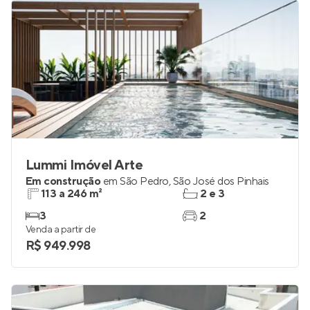
Lummi Imóvel Arte
Em construção
em
São Pedro
,
São José dos Pinhais
113 a 246 m²
2 e 3
3
2
Venda a partir de
R$ 949.998