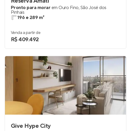
Reserva Amati
Pronto para morar
em
Ouro Fino
,
São José dos
Pinhais
196 e 289 m²
Venda a partir de
R$ 409.492
Give Hype City