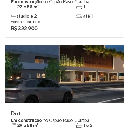
Em construção
no
Capão Raso
,
Curitiba
27 e 58 m²
1
studio e 2
até 1
Venda a partir de
R$ 322.900
Dot
Em construção
no
Capão Raso
,
Curitiba
29 a 58 m²
1 e 2