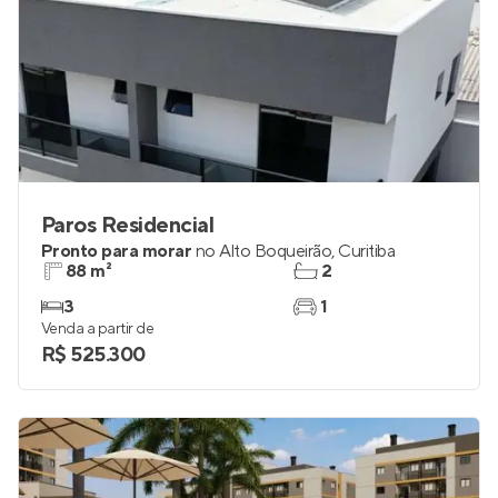
Paros Residencial
Pronto para morar
no
Alto Boqueirão
,
Curitiba
88 m²
2
3
1
Venda a partir de
R$ 525.300