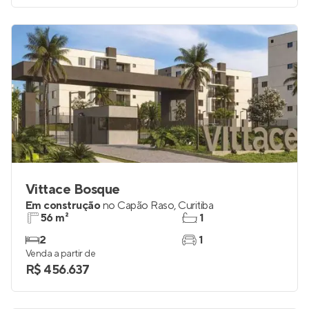
Vittace Bosque
Em construção
no
Capão Raso
,
Curitiba
56 m²
1
2
1
Venda a partir de
R$ 456.637