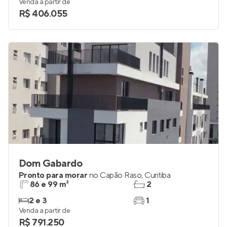
Venda a partir de
R$ 406.055
Dom Gabardo
Pronto para morar
no
Capão Raso
,
Curitiba
86 e 99 m²
2
2 e 3
1
Venda a partir de
R$ 791.250