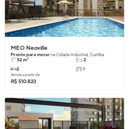
MEO Neoville
Pronto para morar
na
Cidade Industrial
,
Curitiba
52 m²
2
2
1
Venda a partir de
R$ 510.823