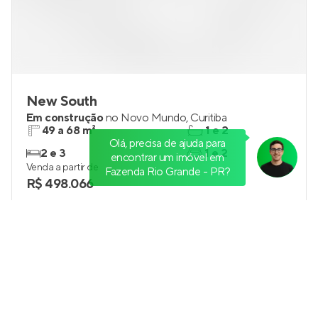
New South
Em construção
no
Novo Mundo
,
Curitiba
49 a 68 m²
1 e 2
Olá, precisa de ajuda para
2 e 3
1 e 2
encontrar um imóvel em
Venda a partir de
Fazenda Rio Grande - PR?
R$ 498.066