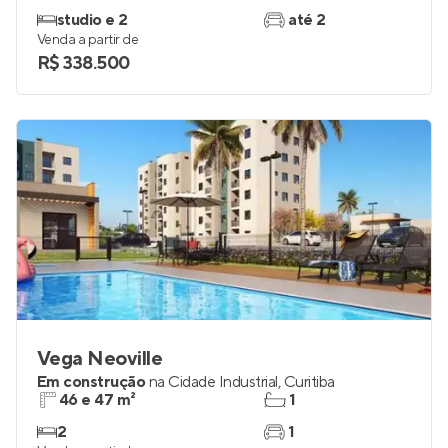
studio e 2
até 2
Venda a partir de
R$ 338.500
Vega Neoville
Em construção
na
Cidade Industrial
,
Curitiba
46 e 47 m²
1
2
1