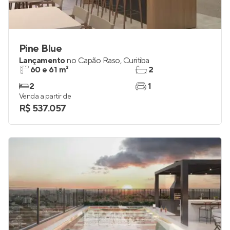
Pine Blue
Lançamento
no
Capão Raso
,
Curitiba
60 e 61 m²
2
2
1
Venda a partir de
R$ 537.057