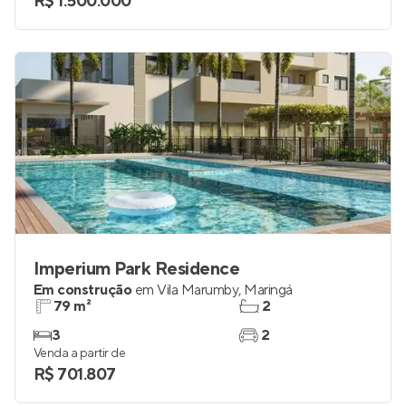
R$ 1.500.000
Imperium Park Residence
Em construção
em
Vila Marumby
,
Maringá
79 m²
2
3
2
Venda a partir de
R$ 701.807