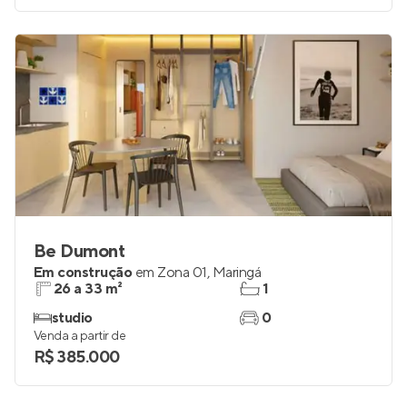
Be Dumont
Em construção
em
Zona 01
,
Maringá
26 a 33 m²
1
studio
0
Venda a partir de
R$ 385.000