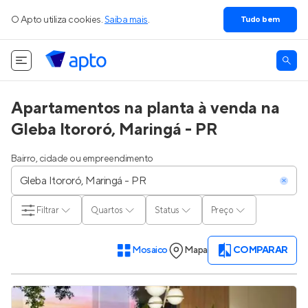
O Apto utiliza cookies.
Saiba mais
.
Tudo bem
Apartamentos na planta à venda na
Gleba Itororó, Maringá - PR
Bairro, cidade ou empreendimento
Filtrar
Quartos
Status
Preço
Mosaico
Mapa
COMPARAR