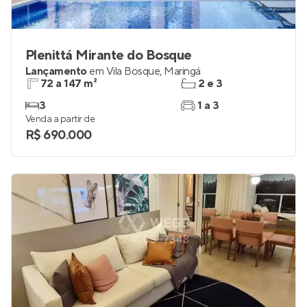
Plenittá Mirante do Bosque
Lançamento
em
Vila Bosque
,
Maringá
72 a 147 m²
2 e 3
3
1 a 3
Venda a partir de
R$ 690.000