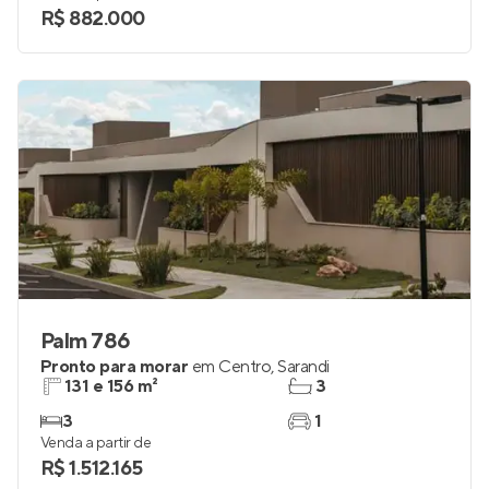
R$ 882.000
Palm 786
Pronto para morar
em
Centro
,
Sarandi
131 e 156 m²
3
3
1
Venda a partir de
R$ 1.512.165