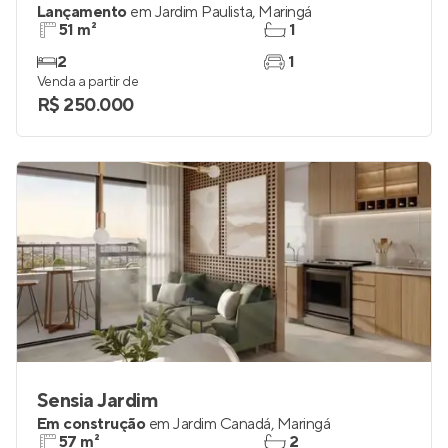
Lançamento
em
Jardim Paulista
,
Maringá
51 m²
1
2
1
Venda a partir de
R$ 250.000
Sensia Jardim
Em construção
em
Jardim Canadá
,
Maringá
57 m²
2