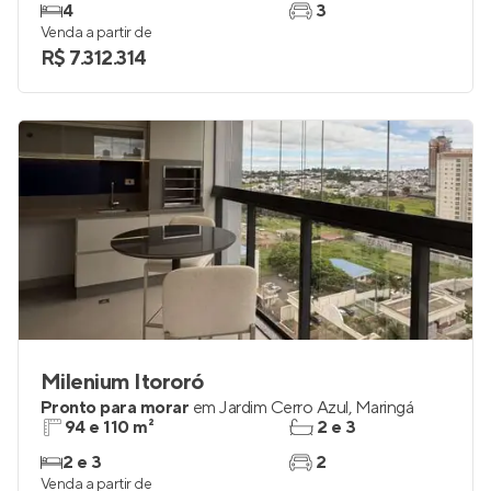
4
3
Venda a partir de
R$ 7.312.314
Milenium Itororó
Pronto para morar
em
Jardim Cerro Azul
,
Maringá
94 e 110 m²
2 e 3
2 e 3
2
Venda a partir de