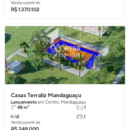
Venda a partir de
R$ 1.370.102
Casas Terraliz Mandaguaçu
Lançamento
em
Centro
,
Mandaguaçu
48 m²
1
2
1
Venda a partir de
R$ 248.000