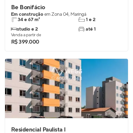
Be Bonifácio
Em construção
em
Zona 04
,
Maringá
34 e 67 m²
1 e 2
studio e 2
até 1
Venda a partir de
R$ 399.000
Residencial Paulista I