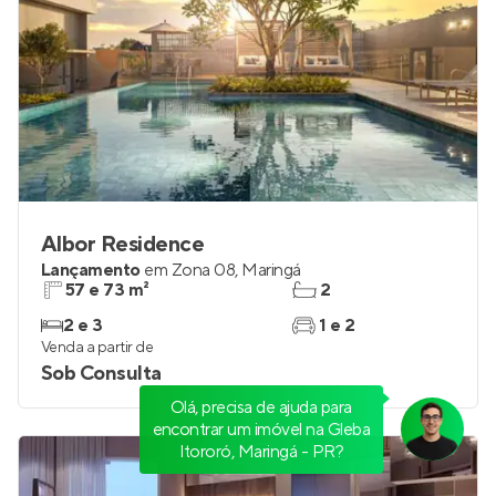
Albor Residence
Lançamento
em
Zona 08
,
Maringá
57 e 73 m²
2
2 e 3
1 e 2
Venda a partir de
Sob Consulta
Olá, precisa de ajuda para
encontrar um imóvel na Gleba
Itororó, Maringá - PR?