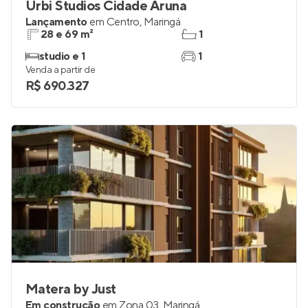
Urbi Studios Cidade Aruna
Lançamento
em
Centro
,
Maringá
28 e 69 m²
1
studio e 1
1
Venda a partir de
R$ 690.327
Matera by Just
Em construção
em
Zona 03
,
Maringá