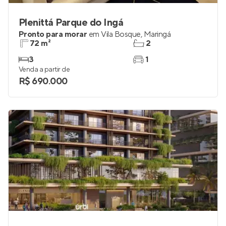
Plenittá Parque do Ingá
Pronto para morar
em
Vila Bosque
,
Maringá
72 m²
2
3
1
Venda a partir de
R$ 690.000