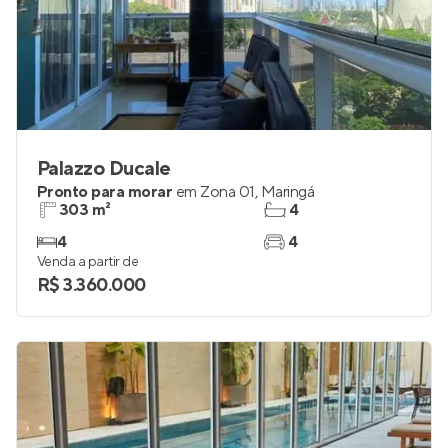
Palazzo Ducale
Pronto para morar
em
Zona 01
,
Maringá
303 m²
4
4
4
Venda a partir de
R$ 3.360.000