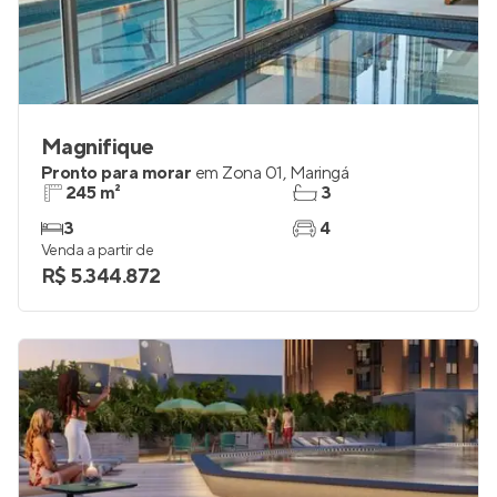
Magnifique
Pronto para morar
em
Zona 01
,
Maringá
245 m²
3
3
4
Venda a partir de
R$ 5.344.872