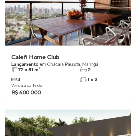
Calefi Home Club
Lançamento
em
Chácara Paulista
,
Maringá
72 a 81 m²
2
3
1 e 2
Venda a partir de
R$ 600.000