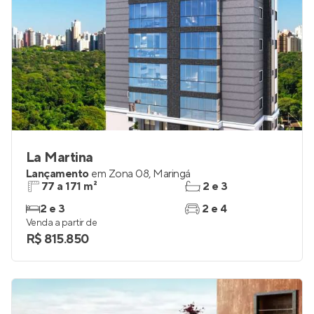
La Martina
Lançamento
em
Zona 08
,
Maringá
77 a 171 m²
2 e 3
2 e 3
2 e 4
Venda a partir de
R$ 815.850