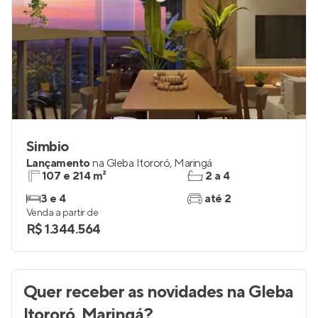
Simbio
Lançamento
na
Gleba Itororó
,
Maringá
107 e 214 m²
2 a 4
3 e 4
até 2
Venda a partir de
R$ 1.344.564
Quer receber as novidades
na Gleba
Itororó, Maringá
?