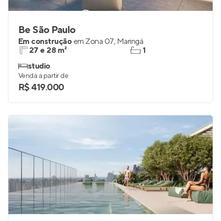
Be São Paulo
Em construção
em
Zona 07
,
Maringá
27 e 28 m²
1
studio
Venda a partir de
R$ 419.000