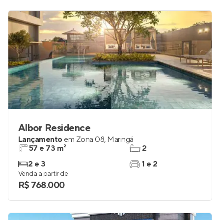
Albor Residence
Lançamento
em
Zona 08
,
Maringá
57 e 73 m²
2
2 e 3
1 e 2
Venda a partir de
R$ 768.000