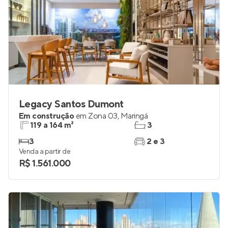
Legacy Santos Dumont
Em construção
em
Zona 03
,
Maringá
119 a 164 m²
3
3
2 e 3
Venda a partir de
R$ 1.561.000