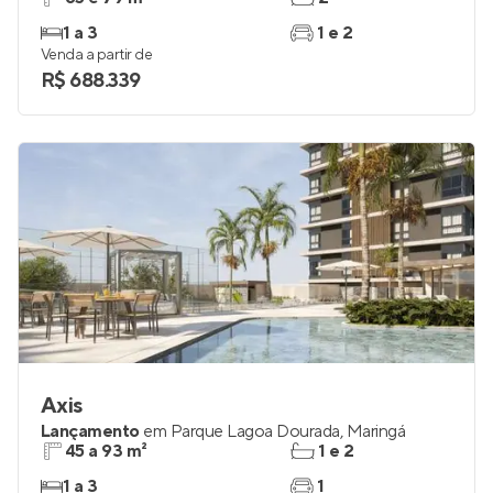
1 a 3
1 e 2
Venda a partir de
R$ 688.339
Axis
Lançamento
em
Parque Lagoa Dourada
,
Maringá
45 a 93 m²
1 e 2
1 a 3
1