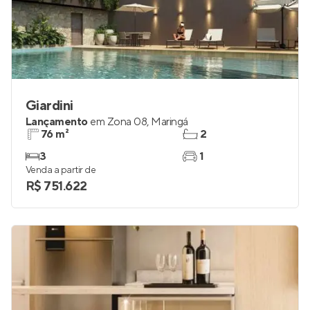
Giardini
Lançamento
em
Zona 08
,
Maringá
76 m²
2
3
1
Venda a partir de
R$ 751.622