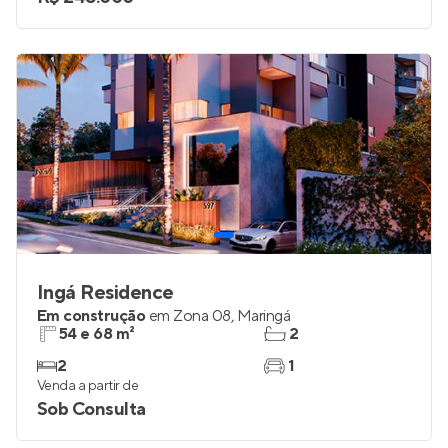
Ingá Residence
Em construção
em
Zona 08
,
Maringá
54 e 68 m²
2
2
1
Venda a partir de
Sob Consulta