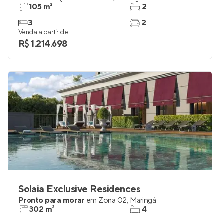
105 m²
2
3
2
Venda a partir de
R$ 1.214.698
Solaia Exclusive Residences
Pronto para morar
em
Zona 02
,
Maringá
302 m²
4