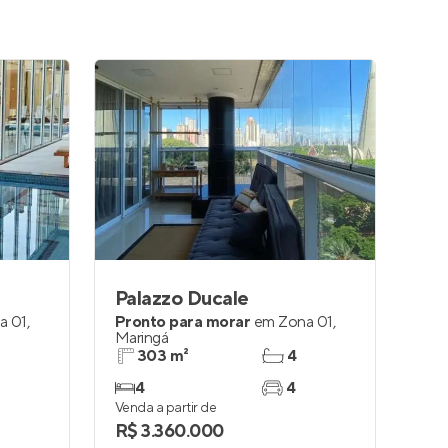
Palazzo Ducale
a 01
,
Pronto para morar
em
Zona 01
,
Maringá
303 m²
4
4
4
Venda a partir de
R$ 3.360.000