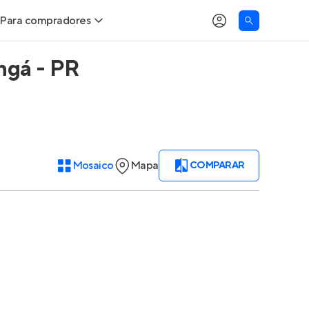
Para compradores
ngá - PR
Buscar um imóvel novo
Meu perfil
Calcule seu Poder de Compra
Imóveis Visualizados
Comprar x Alugar
Imóveis Contatados
Mosaico
Mapa
COMPARAR
Correção do INCC
Clientes
Entrar no Apto
Simulador de Financiamento
Encontre um corretor
Entrar no Apto