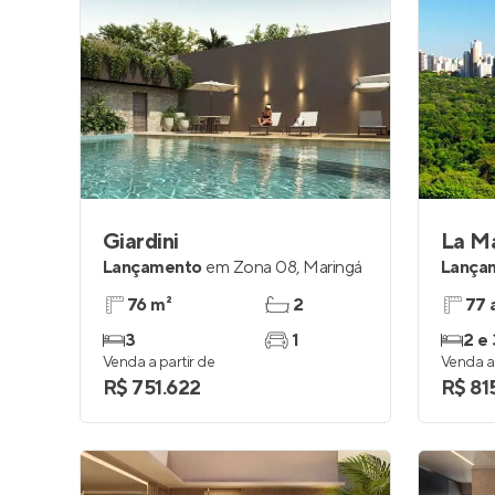
Giardini
La Ma
Lançamento
em
Zona 08
,
Maringá
Lança
76 m²
2
77 
3
1
2 e 
Venda a partir de
Venda a 
R$ 751.622
R$ 81