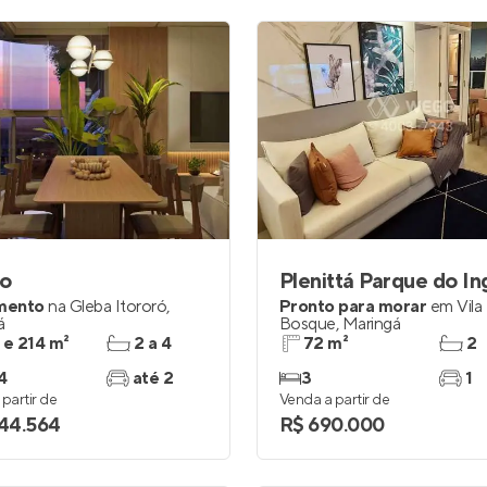
io
Plenittá Parque do In
mento
na
Gleba Itororó
,
Pronto para morar
em
Vila
á
Bosque
,
Maringá
 e 214 m²
2 a 4
72 m²
2
4
até 2
3
1
partir de
Venda a partir de
344.564
R$ 690.000