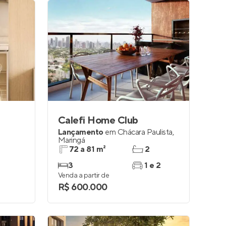
Calefi Home Club
Lançamento
em
Chácara Paulista
,
Maringá
72 a 81 m²
2
3
1 e 2
Venda a partir de
R$ 600.000