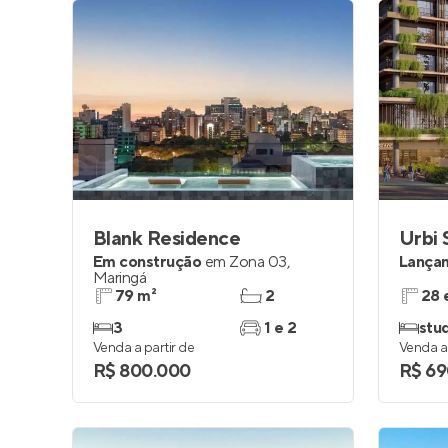
Blank Residence
Urbi 
Em construção
em
Zona 03
,
Lança
Maringá
79 m²
2
28 
3
1 e 2
stud
Venda a partir de
Venda a 
R$ 800.000
R$ 69