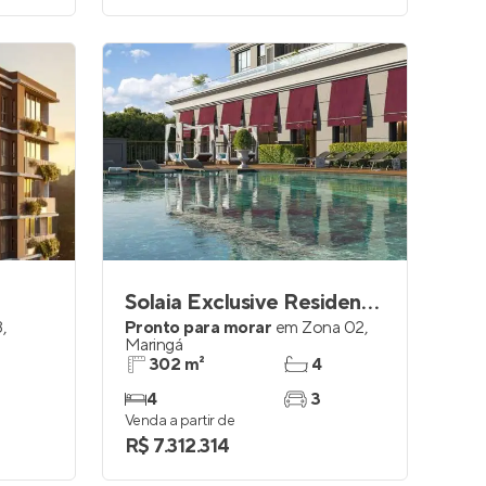
Solaia Exclusive Residences
3
,
Pronto para morar
em
Zona 02
,
Maringá
302 m²
4
4
3
Venda a partir de
R$ 7.312.314