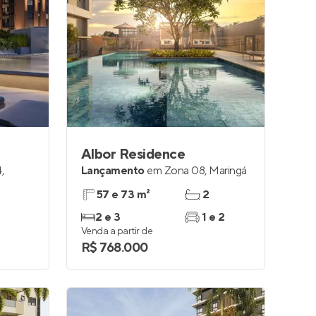
Albor Residence
4
,
Lançamento
em
Zona 08
,
Maringá
57 e 73 m²
2
2 e 3
1 e 2
Venda a partir de
R$ 768.000