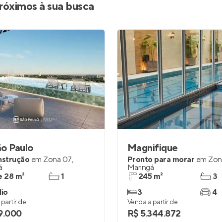
róximos à sua busca
o Paulo
Magnifique
nstrução
em
Zona 07
,
Pronto para morar
em
Zon
á
Maringá
e 28 m²
1
245 m²
3
dio
3
4
partir de
Venda a partir de
9.000
R$ 5.344.872