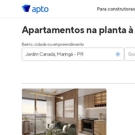
Para construtoras
Apartamentos na planta à
Geração de Le
Geração de Vis
Bairro, cidade ou empreendimento
Qua
Geração de Ve
Maiores Const
Parcerias Imobi
Anunciar Imóve
Entrar no Pa