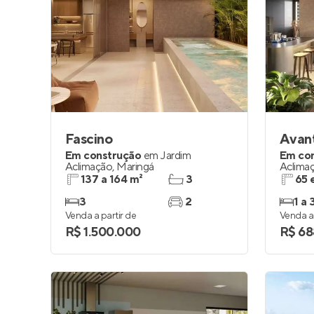
Fascino
Avant
Em construção
em
Jardim
Em co
Aclimação
,
Maringá
Aclima
137 a 164 m²
3
65 
3
2
1 a 
Venda a partir de
Venda a 
R$ 1.500.000
R$ 68