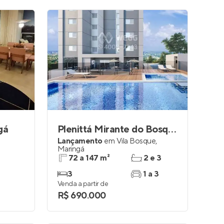
gá
Plenittá Mirante do Bosque
Lançamento
em
Vila Bosque
,
Maringá
72 a 147 m²
2 e 3
3
1 a 3
Venda a partir de
R$ 690.000