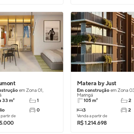
umont
Matera by Just
nstrução
em
Zona 01
,
Em construção
em
Zona 0
á
Maringá
a 33 m²
1
105 m²
2
dio
0
3
2
partir de
Venda a partir de
5.000
R$ 1.214.698