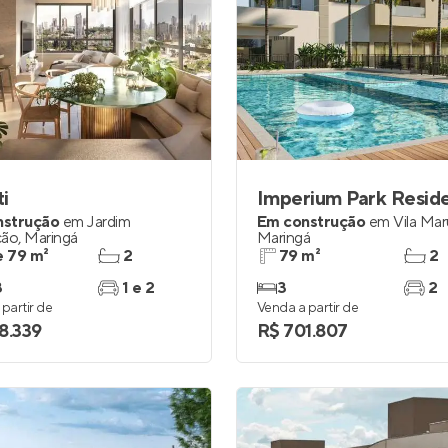
i
Imperium Park Resid
nstrução
em
Jardim
Em construção
em
Vila Ma
ção
,
Maringá
Maringá
e 79 m²
2
79 m²
2
3
1 e 2
3
2
partir de
Venda a partir de
8.339
R$ 701.807