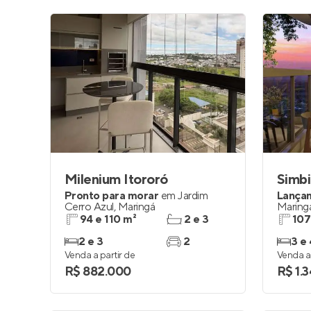
Milenium Itororó
Simb
Pronto para morar
em
Jardim
Lança
Cerro Azul
,
Maringá
Maring
94 e 110 m²
2 e 3
107
2 e 3
2
3 e 
Venda a partir de
Venda a 
R$ 882.000
R$ 1.