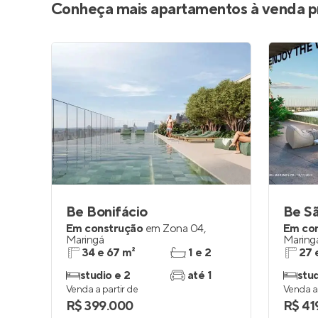
Conheça mais apartamentos à venda p
Be Bonifácio
Be Sã
Em construção
em
Zona 04
,
Em co
Maringá
Maring
34 e 67 m²
1 e 2
27 
studio e 2
até 1
stu
Venda a partir de
Venda a 
R$ 399.000
R$ 41