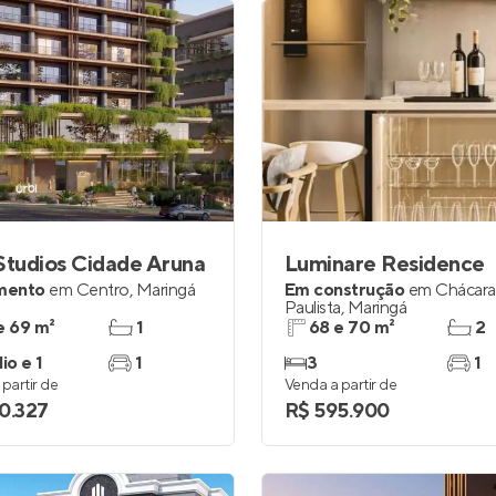
Studios Cidade Aruna
Luminare Residence
mento
em
Centro
,
Maringá
Em construção
em
Chácara
Paulista
,
Maringá
e 69 m²
1
68 e 70 m²
2
io e 1
1
3
1
partir de
Venda a partir de
0.327
R$ 595.900