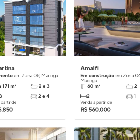
rtina
Amalfi
mento
em
Zona 08
,
Maringá
Em construção
em
Zona 0
Maringá
a 171 m²
2 e 3
60 m²
2
3
2 e 4
2
1
partir de
Venda a partir de
5.850
R$ 560.000