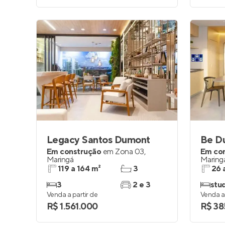
Legacy Santos Dumont
Be D
Em construção
em
Zona 03
,
Em co
Maringá
Maring
119 a 164 m²
3
26 
3
2 e 3
stu
Venda a partir de
Venda a 
R$ 1.561.000
R$ 38