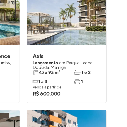
ence
Axis
rumby
,
Lançamento
em
Parque Lagoa
Dourada
,
Maringá
45 a 93 m²
1 e 2
1 a 3
1
Venda a partir de
R$ 600.000