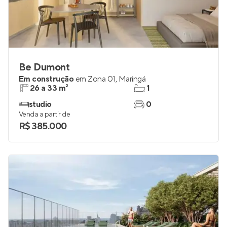
Be Dumont
Em construção
em
Zona 01
,
Maringá
26 a 33 m²
1
studio
0
Venda a partir de
R$ 385.000