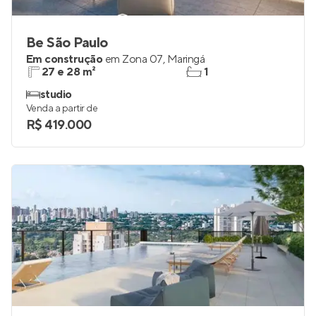
Be São Paulo
Em construção
em
Zona 07
,
Maringá
27 e 28 m²
1
studio
Venda a partir de
R$ 419.000