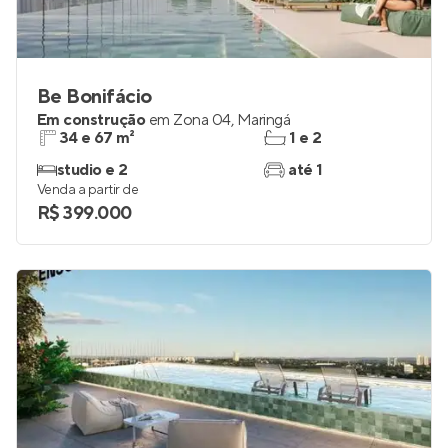
Be Bonifácio
Em construção
em
Zona 04
,
Maringá
34 e 67 m²
1 e 2
studio e 2
até 1
Venda a partir de
R$ 399.000