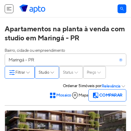
Apartamentos na planta à venda com
studio em Maringá - PR
Bairro, cidade ou empreendimento
Filtrar
Studio
Status
Preço
Ordenar
5 imóveis
por
Relevância
Mosaico
Mapa
COMPARAR