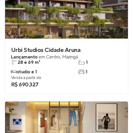
Urbi Studios Cidade Aruna
Lançamento
em
Centro
,
Maringá
28 e 69 m²
1
studio e 1
1
Venda a partir de
R$ 690.327