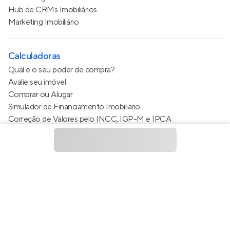
Hub de CRMs Imobiliários
Marketing Imobiliário
Calculadoras
Qual é o seu poder de compra?
Avalie seu imóvel
Comprar ou Alugar
Simulador de Financiamento Imobiliário
Correção de Valores pelo INCC, IGP-M e IPCA
Estimativa de valor do condomínio
Calculo do metro quadrado (m²)
Política de Privacidade
Termos de Serviço
Termos de Uso
© 2015 - 2026
Apto Tecnologia Ltda.
Todos os direitos
reservados