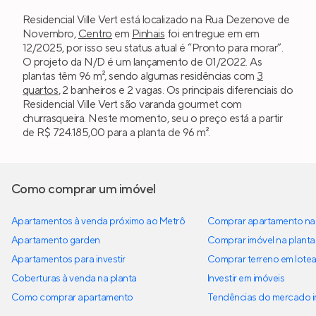
Residencial Ville Vert está localizado na Rua Dezenove de
Novembro,
Centro
em
Pinhais
foi entregue em em
12/2025, por isso seu status atual é “Pronto para morar”.
O projeto da N/D é um lançamento de 01/2022. As
plantas têm 96 m², sendo algumas residências com
3
quartos
, 2 banheiros e 2 vagas. Os principais diferenciais do
Residencial Ville Vert são varanda gourmet com
churrasqueira. Neste momento, seu o preço está a partir
de R$ 724.185,00 para a planta de 96 m².
Como comprar um imóvel
Apartamentos à venda próximo ao Metrô
Comprar apartamento na 
Apartamento garden
Comprar imóvel na planta
Apartamentos para investir
Comprar terreno em lote
Coberturas à venda na planta
Investir em imóveis
Como comprar apartamento
Tendências do mercado im