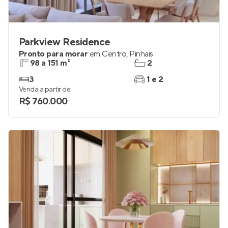
Parkview Residence
Pronto para morar
em
Centro
,
Pinhais
98 a 151 m²
2
3
1 e 2
Venda a partir de
R$ 760.000