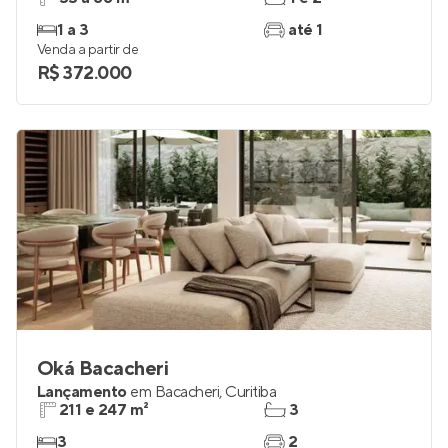
1 a 3
até 1
Venda a partir de
R$ 372.000
Oká Bacacheri
Lançamento
em
Bacacheri
,
Curitiba
211 e 247 m²
3
3
2