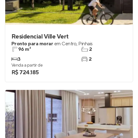
Residencial Ville Vert
Pronto para morar
em
Centro
,
Pinhais
96 m²
2
3
2
Venda a partir de
R$ 724.185