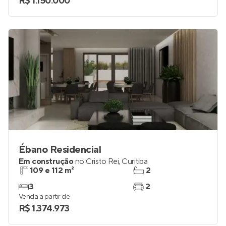
R$ 1.150.000
Ébano Residencial
Em construção
no
Cristo Rei
,
Curitiba
109 e 112 m²
2
3
2
Venda a partir de
R$ 1.374.973