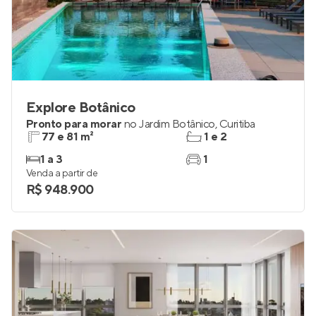
Explore Botânico
Pronto para morar
no
Jardim Botânico
,
Curitiba
77 e 81 m²
1 e 2
1 a 3
1
Venda a partir de
R$ 948.900