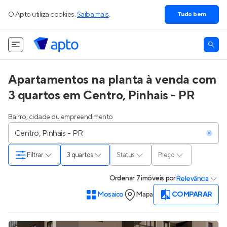
O Apto utiliza cookies.
Saiba mais
.
Tudo bem
Apartamentos na planta à venda com
3 quartos em Centro, Pinhais - PR
Bairro, cidade ou empreendimento
Filtrar
3 quartos
Status
Preço
Ordenar
7 imóveis
por
Relevância
Mosaico
Mapa
COMPARAR