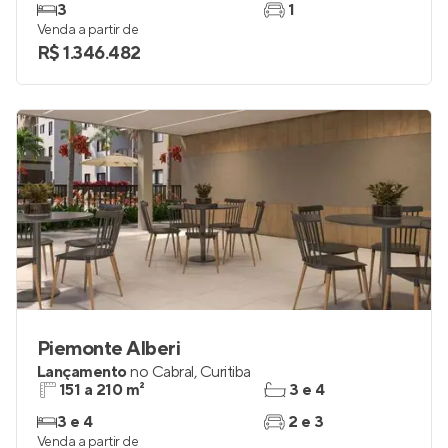
3
1
Venda a partir de
R$ 1.346.482
Piemonte Alberi
Lançamento
no
Cabral
,
Curitiba
151 a 210 m²
3 e 4
3 e 4
2 e 3
Venda a partir de