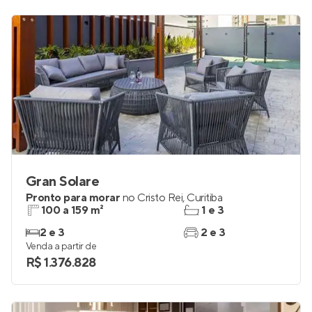
Gran Solare
Pronto para morar
no
Cristo Rei
,
Curitiba
100 a 159 m²
1 e 3
2 e 3
2 e 3
Venda a partir de
R$ 1.376.828