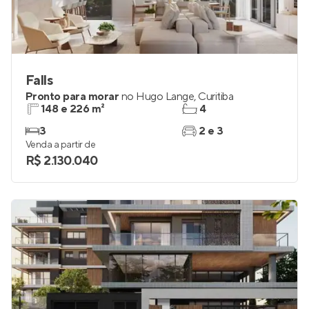
Falls
Pronto para morar
no
Hugo Lange
,
Curitiba
148 e 226 m²
4
3
2 e 3
Venda a partir de
R$ 2.130.040