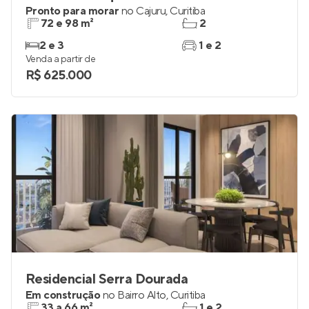
Pronto para morar
no
Cajuru
,
Curitiba
72 e 98 m²
2
2 e 3
1 e 2
Venda a partir de
R$ 625.000
Residencial Serra Dourada
Em construção
no
Bairro Alto
,
Curitiba
33 a 66 m²
1 e 2