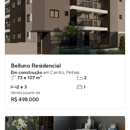
Belluno Residencial
Em construção
em
Centro
,
Pinhais
73 e 107 m²
2
2 e 3
1
Venda a partir de
R$ 498.000