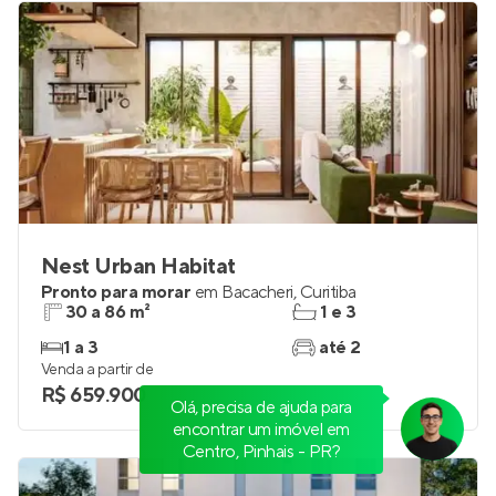
Nest Urban Habitat
Pronto para morar
em
Bacacheri
,
Curitiba
30 a 86 m²
1 e 3
1 a 3
até 2
Venda a partir de
R$ 659.900
Olá, precisa de ajuda para
encontrar um imóvel em
Centro, Pinhais - PR?