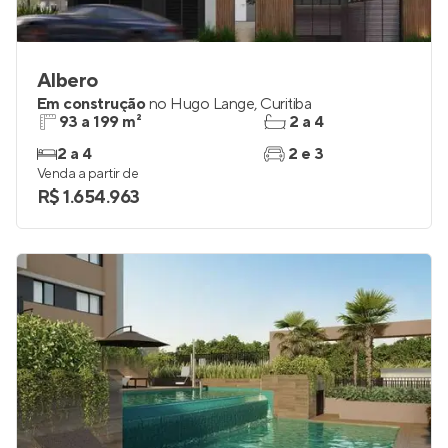
Albero
Em construção
no
Hugo Lange
,
Curitiba
93 a 199 m²
2 a 4
2 a 4
2 e 3
Venda a partir de
R$ 1.654.963