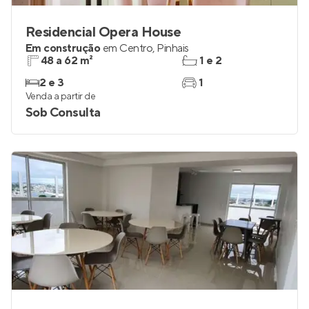
Residencial Opera House
Em construção
em
Centro
,
Pinhais
48 a 62 m²
1 e 2
2 e 3
1
Venda a partir de
Sob Consulta