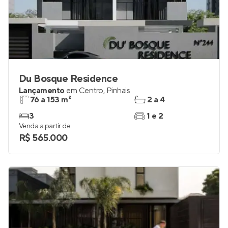
Du Bosque Residence
Lançamento
em
Centro
,
Pinhais
76 a 153 m²
2 a 4
3
1 e 2
Venda a partir de
R$ 565.000