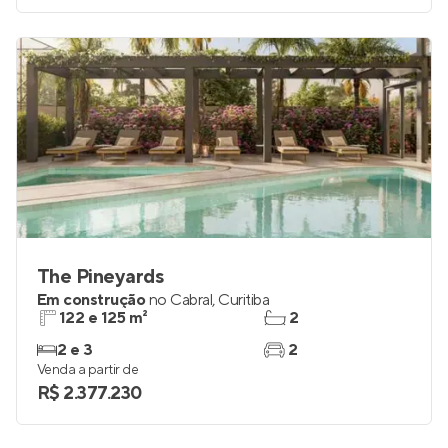
The Pineyards
Em construção
no
Cabral
,
Curitiba
122 e 125 m²
2
2 e 3
2
Venda a partir de
R$ 2.377.230