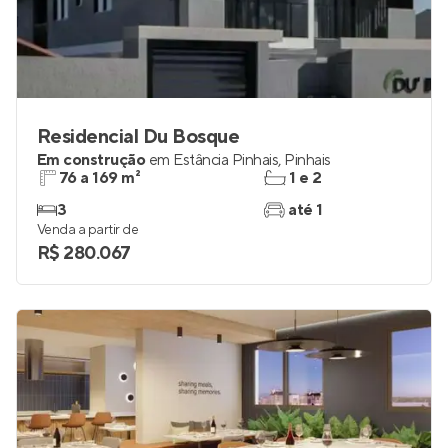
Residencial Du Bosque
Em construção
em
Estância Pinhais
,
Pinhais
76 a 169 m²
1 e 2
3
até 1
Venda a partir de
R$ 280.067