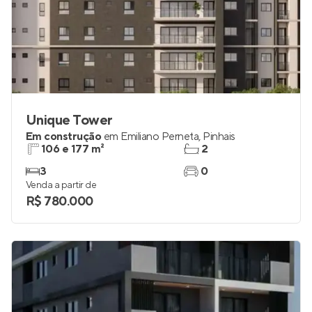
Unique Tower
Em construção
em
Emiliano Perneta
,
Pinhais
106 e 177 m²
2
3
0
Venda a partir de
R$ 780.000