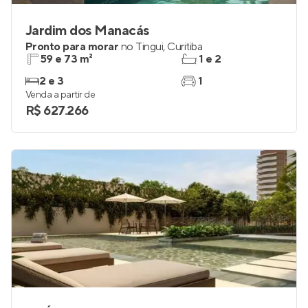
Jardim dos Manacás
Pronto para morar
no
Tingui
,
Curitiba
59 e 73 m²
1 e 2
2 e 3
1
Venda a partir de
R$ 627.266