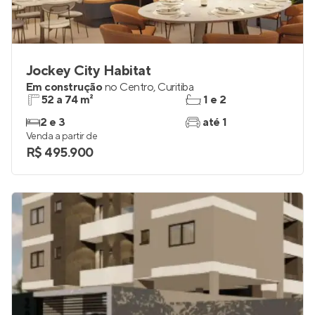
Jockey City Habitat
Em construção
no
Centro
,
Curitiba
52 a 74 m²
1 e 2
2 e 3
até 1
Venda a partir de
R$ 495.900