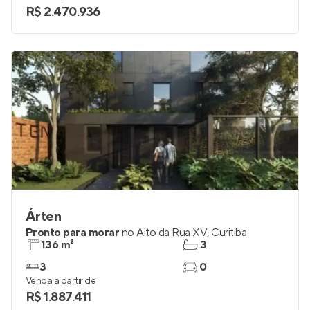
R$ 2.470.936
Árten
Pronto para morar
no
Alto da Rua XV
,
Curitiba
136 m²
3
3
0
Venda a partir de
R$ 1.887.411