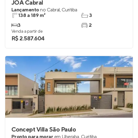
JOÁ Cabral
Lançamento
no
Cabral
,
Curitiba
138 a 189 m²
3
3
2
Venda a partir de
R$ 2.587.604
Concept Villa São Paulo
Pronto para morar
em
Uberaba
,
Curitiba