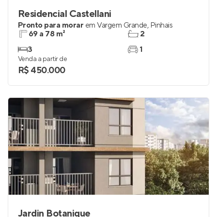
Residencial Castellani
Pronto para morar
em
Vargem Grande
,
Pinhais
69 a 78 m²
2
3
1
Venda a partir de
R$ 450.000
Jardin Botanique