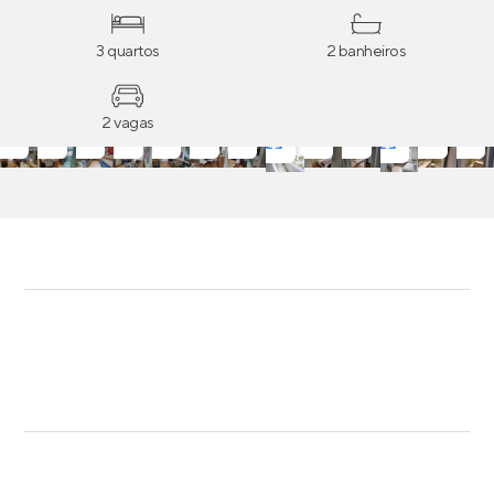
3 quartos
2 banheiros
2 vagas