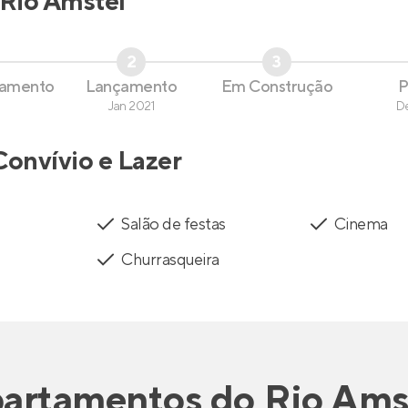
Rio Amstel
2
3
çamento
Lançamento
Em Construção
P
Jan 2021
D
Convívio e Lazer
Salão de festas
Cinema
Churrasqueira
artamentos
do
Rio Ams