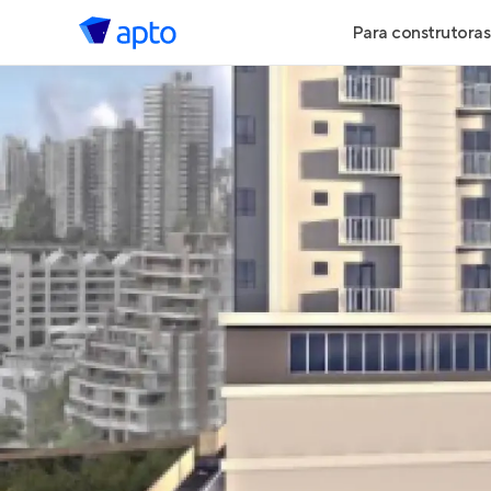
Para construtoras
Geração de 
Geração de Vi
Geração de 
Maiores Cons
Parcerias Imob
Anunciar Imó