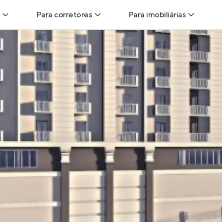
Para corretores
Para imobiliárias
Leads
Leads para Corretores
Leads para Imobiliári
sitas
Corretor+
Hub de imobiliárias
Vendas
Parcerias imobiliárias
Anunciar imóveis
trutoras
Hub de Corretores
iliárias
Perfil Verificado
veis
Anunciar imóveis