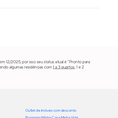
m 12/2025, por isso seu status atual é “Pronto para
 sendo algumas residências com
1 a 3 quartos
, 1 e 2
Outlet de imóveis com desconto
Programa Minha Casa Minha Vida