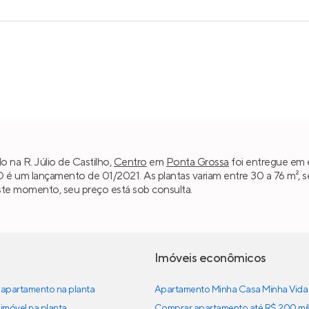
o na R. Júlio de Castilho,
Centro
em
Ponta Grossa
foi entregue em e
D é um lançamento de 01/2021. As plantas variam entre 30 a 76 m²,
ste momento, seu preço está sob consulta.
Imóveis econômicos
apartamento na planta
Apartamento Minha Casa Minha Vida
imóvel na planta
Comprar apartamento até R$ 200 mil