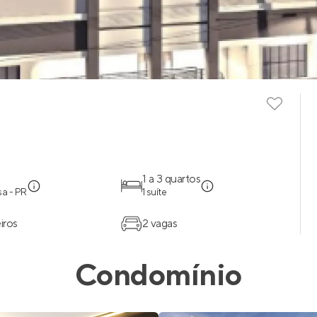
1 a 3 quartos
a - PR
1 suíte
iros
2 vagas
Condomínio