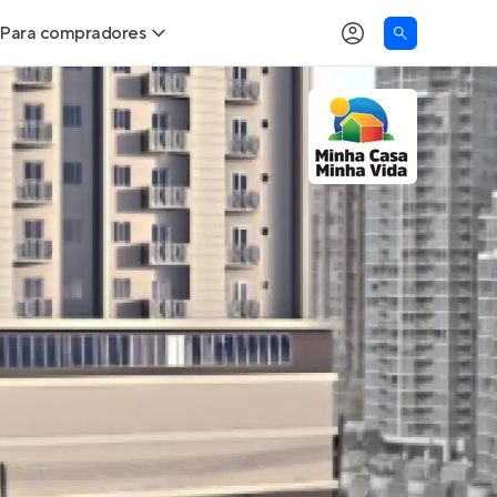
Para compradores
as
Buscar um imóvel novo
Calcule seu Poder de Compra
Comprar x Alugar
Correção do INCC
Simulador de Financiamento
Encontre um corretor