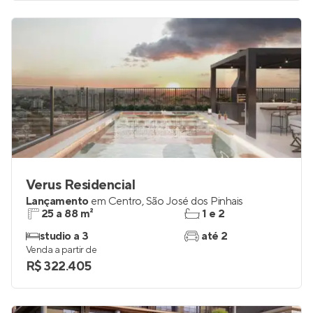
Verus Residencial
Lançamento
em
Centro
,
São José dos Pinhais
25 a 88 m²
1 e 2
studio a 3
até 2
Venda a partir de
R$ 322.405