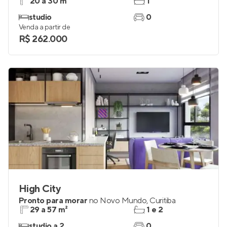
20 a 30 m²
1
studio
0
Venda a partir de
R$ 262.000
High City
Pronto para morar
no
Novo Mundo
,
Curitiba
29 a 57 m²
1 e 2
studio a 2
0