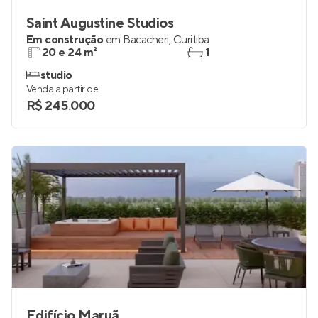
Saint Augustine Studios
Em construção
em
Bacacheri
,
Curitiba
20 e 24 m²
1
studio
Venda a partir de
R$ 245.000
Edifício Maruã