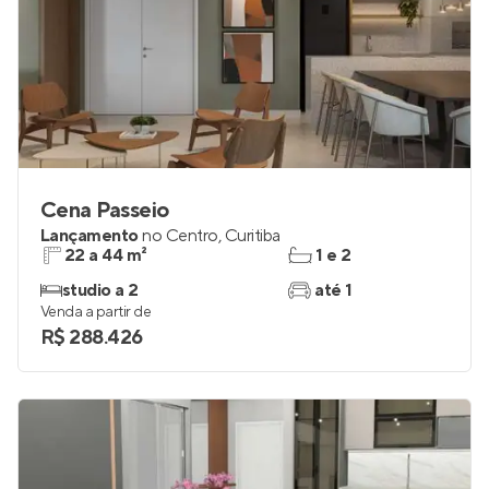
Cena Passeio
Lançamento
no
Centro
,
Curitiba
22 a 44 m²
1 e 2
studio a 2
até 1
Venda a partir de
R$ 288.426