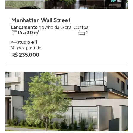
Manhattan Wall Street
Lançamento
no
Alto da Glória
,
Curitiba
16 a 30 m²
1
studio e 1
Venda a partir de
R$ 235.000