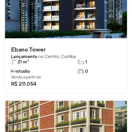
Ebano Tower
Lançamento
no
Centro
,
Curitiba
21 m²
1
studio
0
Venda a partir de
R$ 211.054