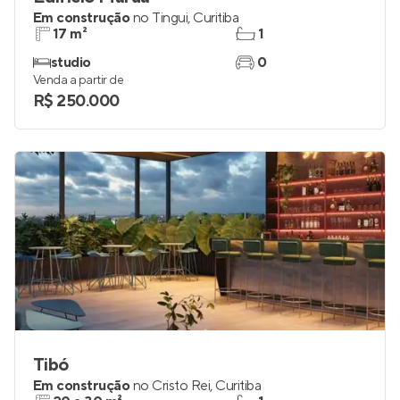
Em construção
no
Tingui
,
Curitiba
17 m²
1
studio
0
Venda a partir de
R$ 250.000
Tibó
Em construção
no
Cristo Rei
,
Curitiba