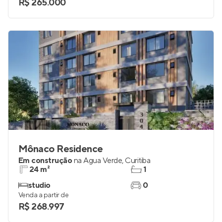
R$ 265.000
Mônaco Residence
Em construção
na
Água Verde
,
Curitiba
24 m²
1
studio
0
Venda a partir de
R$ 268.997