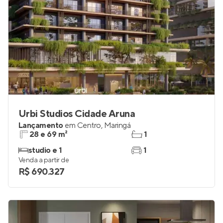
Urbi Studios Cidade Aruna
Lançamento
em
Centro
,
Maringá
28 e 69 m²
1
studio e 1
1
Venda a partir de
R$ 690.327