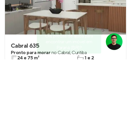
Olá, precisa de ajuda para
encontrar um imóvel em
Cabral 635
Paraná (BR)?
Pronto para morar
no
Cabral
,
Curitiba
24 e 75 m²
1 e 2
studio e 2
até 1
Venda a partir de
R$ 289.000