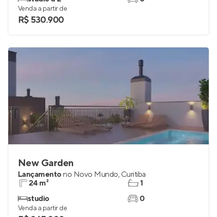
Venda a partir de
R$ 530.900
New Garden
Lançamento
no
Novo Mundo
,
Curitiba
24 m²
1
studio
0
Venda a partir de