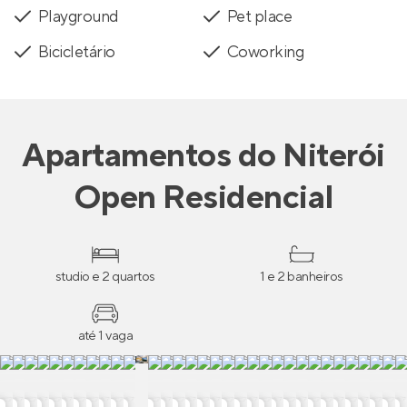
Playground
Pet place
Bicicletário
Coworking
Apartamentos
do
Niterói
Open Residencial
studio e 2 quartos
1 e 2 banheiros
até 1 vaga