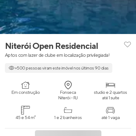
Niterói Open Residencial
Aptos com lazer de clube em localização privilegiada!
+500 pessoas viram este imóvel nos últimos 90 dias
Em construção
Fonseca
studio e 2 quartos
Niterói - RJ
até 1 suíte
45 e 54 m²
1 e 2 banheiros
até 1 vaga