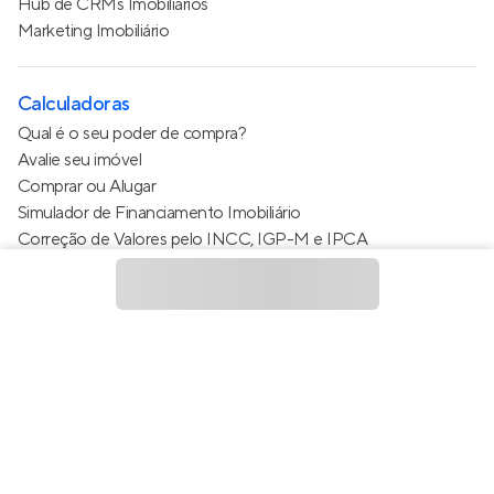
Hub de CRMs Imobiliários
Marketing Imobiliário
Calculadoras
Qual é o seu poder de compra?
Avalie seu imóvel
Comprar ou Alugar
Simulador de Financiamento Imobiliário
Correção de Valores pelo INCC, IGP-M e IPCA
Estimativa de valor do condomínio
Calculo do metro quadrado (m²)
Política de Privacidade
Termos de Serviço
Termos de Uso
© 2015 - 2026
Apto Tecnologia Ltda.
Todos os direitos
reservados