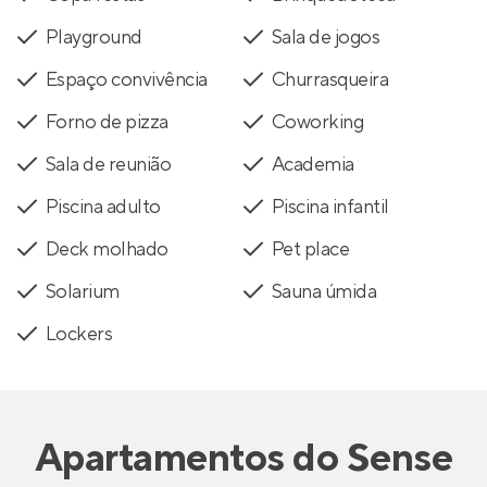
Playground
Sala de jogos
Espaço convivência
Churrasqueira
Forno de pizza
Coworking
Sala de reunião
Academia
Piscina adulto
Piscina infantil
Deck molhado
Pet place
Solarium
Sauna úmida
Lockers
Apartamentos
do
Sense