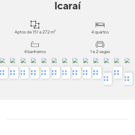
Icaraí
Aptos de 151 a 272 m²
4 quartos
4 banheiros
1 e 2 vagas