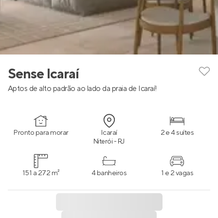
Sense Icaraí
Aptos de alto padrão ao lado da praia de Icaraí!
Pronto para morar
Icaraí
2 e 4 suítes
Niterói - RJ
151 a 272 m²
4 banheiros
1 e 2 vagas