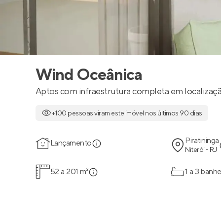
Wind Oceânica
Aptos com infraestrutura completa em localização 
+100 pessoas viram este imóvel nos últimos 90 dias
Piratininga
Lançamento
Niterói - RJ
52 a 201 m²
1 a 3 banhe