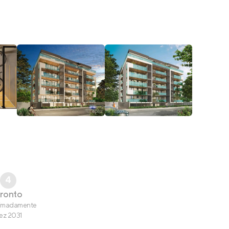
4
ronto
imadamente
ez 2031