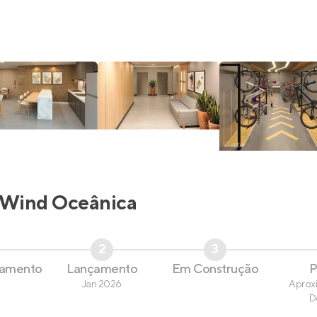
Wind Oceânica
2
3
çamento
Lançamento
Em Construção
P
Jan 2026
Aprox
D