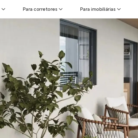
Para corretores
Para imobiliárias
Leads
Leads para Corretores
Leads para Imobiliári
sitas
Corretor+
Hub de imobiliárias
Vendas
Parcerias imobiliárias
Anunciar imóveis
trutoras
Hub de Corretores
iliárias
Perfil Verificado
veis
Anunciar imóveis