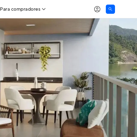
Para compradores
as
Buscar um imóvel novo
Calcule seu Poder de Compra
Comprar x Alugar
Correção do INCC
Simulador de Financiamento
Encontre um corretor