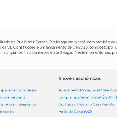
lizado na Rua Namir Peralta,
Piratininga
em
Niterói
com previsão de e
o da
VL Construções
é um lançamento de 01/2026, composto por uma
m
1 a 3 quartos
, 1 a 3 banheiros e até 2 vagas. Neste momento, seu pr
Imóveis econômicos
apartamento na planta
Apartamento Minha Casa Minha Vida
imóvel na planta
Comprar apartamento até R$ 200 mil
terreno em loteamento
Conheça o Programa Casa Paulista
em imóveis
Feirão da Caixa 2026