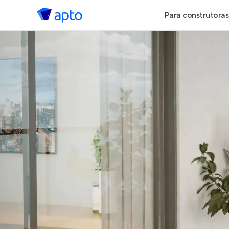
Para construtoras
Geração de 
Geração de Vi
Geração de 
Maiores Cons
Parcerias Imob
Anunciar Imó