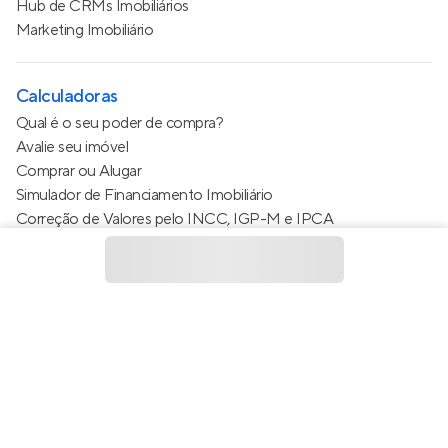
Hub de CRMs Imobiliários
Marketing Imobiliário
Calculadoras
Qual é o seu poder de compra?
Avalie seu imóvel
Comprar ou Alugar
Simulador de Financiamento Imobiliário
Correção de Valores pelo INCC, IGP-M e IPCA
Estimativa de valor do condomínio
Calculo do metro quadrado (m²)
Política de Privacidade
Termos de Serviço
Termos de Uso
© 2015 - 2026
Apto Tecnologia Ltda.
Todos os direitos
reservados