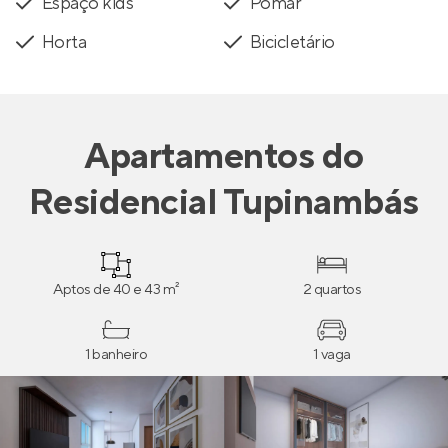
Espaço kids
Pomar
Horta
Bicicletário
Apartamentos
do
Residencial Tupinambás
Aptos de 40 e 43 m²
2 quartos
1 banheiro
1 vaga