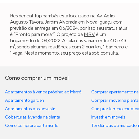
Residencial Tupinambás está localizado na Av. Abílio
Augusto Távora,
Jardim Alvorada
em
Nova Iguaçu
com
previsão de entrega em 06/2024, por isso seu status atual
é “Pronto para morar”. O projeto da
MRV
é um
lançamento de 04/2022. As plantas variam entre 40 e 43
m², sendo algumas residências com
2 quartos
, 1 banheiro e
1 vaga. Neste momento, seu preço está sob consulta.
Como comprar um imóvel
Apartamentos à venda próximo ao Metrô
Comprar apartamento na 
Apartamento garden
Comprar imóvel na planta
Apartamentos para investir
Comprar terreno em lote
Coberturas à venda na planta
Investir em imóveis
Como comprar apartamento
Tendências do mercado im