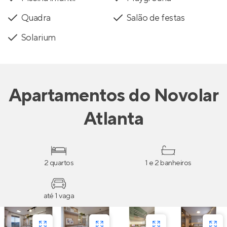
Quadra
Salão de festas
Solarium
Apartamentos
do
Novolar
Atlanta
2 quartos
1 e 2 banheiros
até 1 vaga