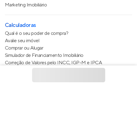
Marketing Imobiliário
Calculadoras
Qual é o seu poder de compra?
Avalie seu imóvel
Comprar ou Alugar
Simulador de Financiamento Imobiliário
Correção de Valores pelo INCC, IGP-M e IPCA
Estimativa de valor do condomínio
Calculo do metro quadrado (m²)
Política de Privacidade
Termos de Serviço
Termos de Uso
© 2015 - 2026
Apto Tecnologia Ltda.
Todos os direitos
reservados
Feito no Brasil