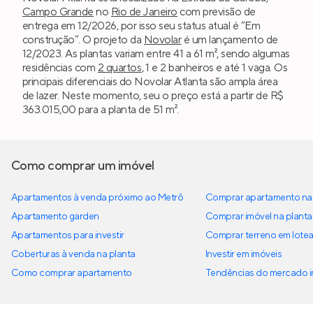
Campo Grande
no
Rio de Janeiro
com previsão de
entrega em 12/2026, por isso seu status atual é “Em
construção”. O projeto da
Novolar
é um lançamento de
12/2023. As plantas variam entre 41 a 61 m², sendo algumas
residências com
2 quartos
, 1 e 2 banheiros e até 1 vaga. Os
principais diferenciais do Novolar Atlanta são ampla área
de lazer. Neste momento, seu o preço está a partir de R$
363.015,00 para a planta de 51 m².
Como comprar um imóvel
Apartamentos à venda próximo ao Metrô
Comprar apartamento na 
Apartamento garden
Comprar imóvel na planta
Apartamentos para investir
Comprar terreno em lote
Coberturas à venda na planta
Investir em imóveis
Como comprar apartamento
Tendências do mercado im