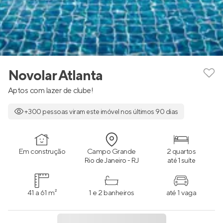
Novolar Atlanta
Aptos com lazer de clube!
+300 pessoas viram este imóvel nos últimos 90 dias
Em construção
Campo Grande
2 quartos
Rio de Janeiro - RJ
até 1 suíte
41 a 61 m²
1 e 2 banheiros
até 1 vaga