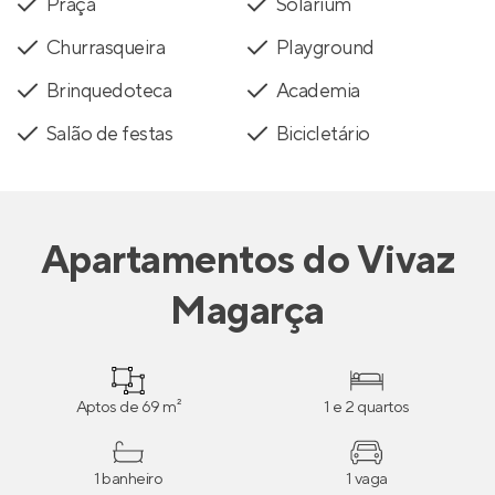
Praça
Solarium
Churrasqueira
Playground
Brinquedoteca
Academia
Salão de festas
Bicicletário
Apartamentos
do
Vivaz
Magarça
Aptos de 69 m²
1 e 2 quartos
1 banheiro
1 vaga