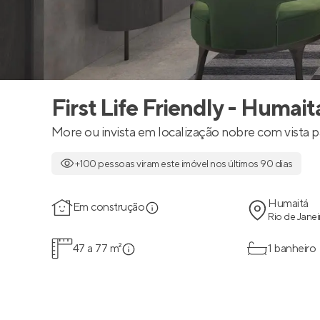
First Life Friendly - Humait
More ou invista em localização nobre com vista p
+100 pessoas viram este imóvel nos últimos 90 dias
Humaitá
Em construção
Rio de Janei
47 a 77 m²
1 banheiro