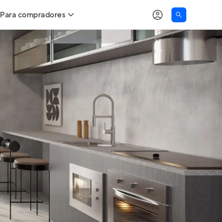
Para compradores
as
Buscar um imóvel novo
Calcule seu Poder de Compra
Comprar x Alugar
Correção do INCC
Simulador de Financiamento
Encontre um corretor