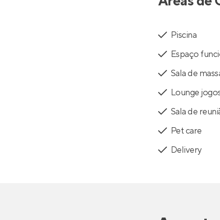
Áreas de 
Piscina
Espaço funci
Sala de mas
Lounge jogo
Sala de reun
Pet care
Delivery