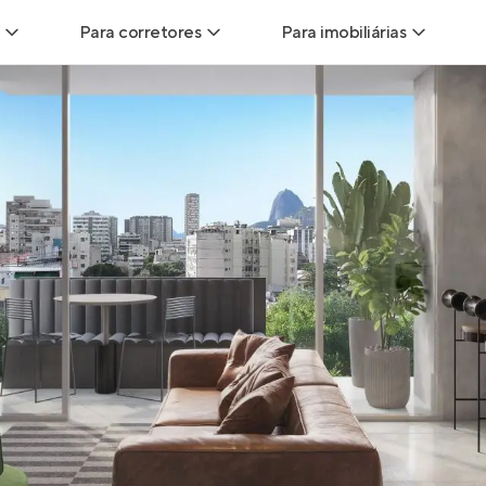
Para corretores
Para imobiliárias
Leads
Leads para Corretores
Leads para Imobiliári
sitas
Corretor+
Hub de imobiliárias
Vendas
Parcerias imobiliárias
Anunciar imóveis
trutoras
Hub de Corretores
iliárias
Perfil Verificado
veis
Anunciar imóveis