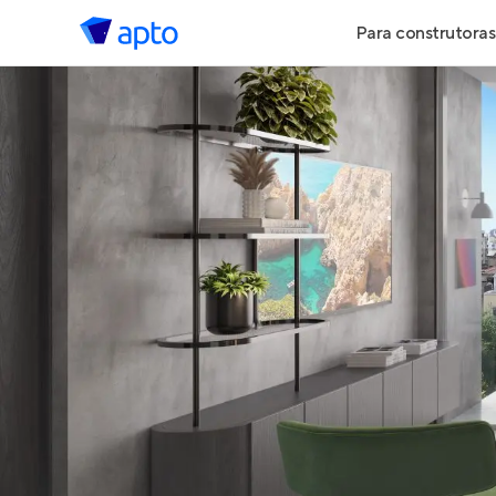
Para construtoras
Geração de 
Geração de Vi
Geração de 
Maiores Cons
Parcerias Imob
Anunciar Imó