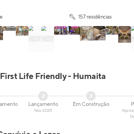
re
157 residências
First Life Friendly - Humaita
2
3
çamento
Lançamento
Em Construção
P
Nov 2025
Aprox
D