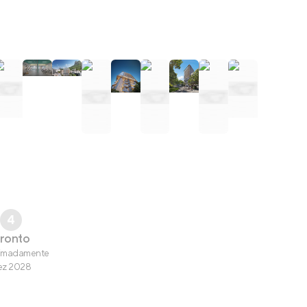
4
ronto
imadamente
ez 2028