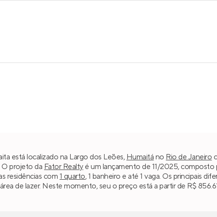
maita está localizado na Largo dos Leões,
Humaitá
no
Rio de Janeiro
c
. O projeto da
Fator Realty
é um lançamento de 11/2025, composto por
as residências com
1 quarto
, 1 banheiro e até 1 vaga. Os principais dif
ea de lazer. Neste momento, seu o preço está a partir de R$ 856.61