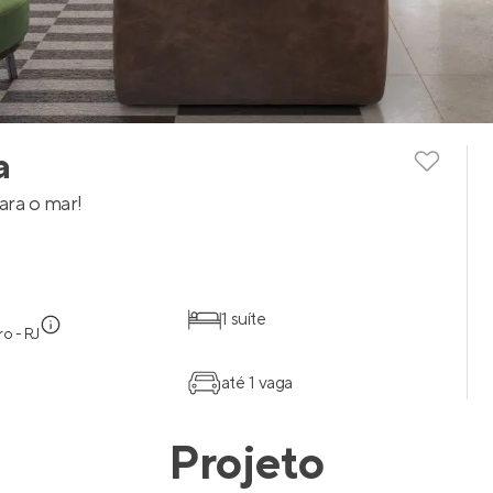
a
ara o mar!
1 suíte
ro - RJ
até 1 vaga
Projeto