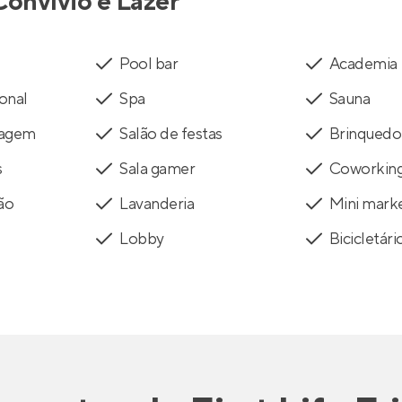
Convívio e Lazer
Pool bar
Academia
onal
Spa
Sauna
sagem
Salão de festas
Brinquedo
s
Sala gamer
Coworkin
ião
Lavanderia
Mini mark
Lobby
Bicicletári