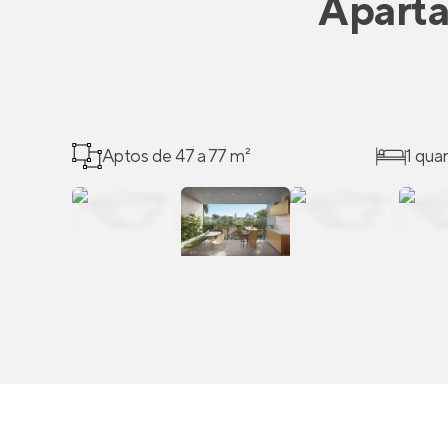
Apart
Aptos de 47 a 77 m²
1 qua