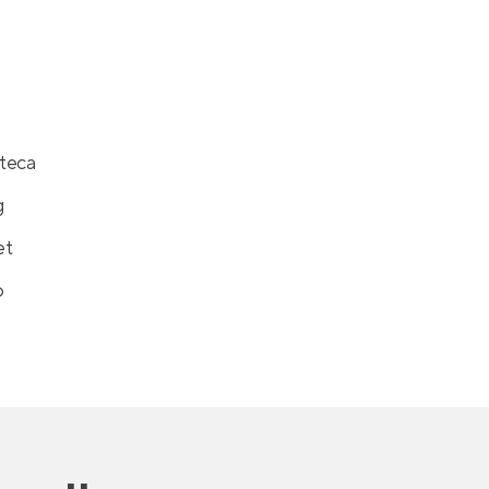
teca
g
et
o