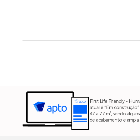
First Life Friendly - Hu
atual é “Em construção”
47 a 77 m², sendo algum
de acabamento e ampla ár