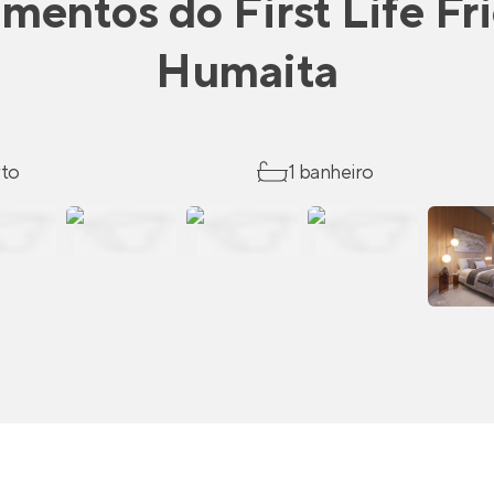
amentos
do
First Life Fr
Humaita
rto
1 banheiro