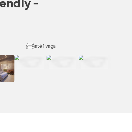
iendly -
até 1 vaga