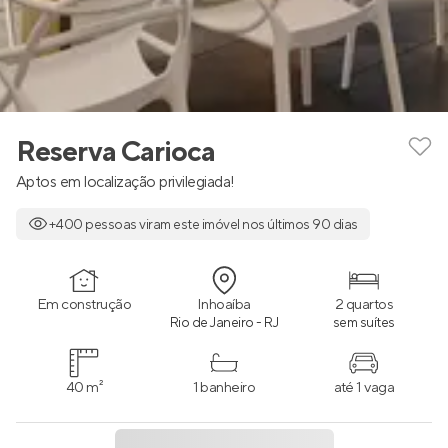
Reserva Carioca
Aptos em localização privilegiada!
+400 pessoas viram este imóvel nos últimos 90 dias
Em construção
Inhoaíba
2 quartos
Rio de Janeiro - RJ
sem suítes
40 m²
1 banheiro
até 1 vaga