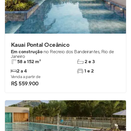
Kauai Pontal Oceânico
Em construção
no
Recreio dos Bandeirantes
,
Rio de
Janeiro
58 a 152 m²
2 e 3
2 a 4
1 e 2
Venda a partir de
R$ 559.900