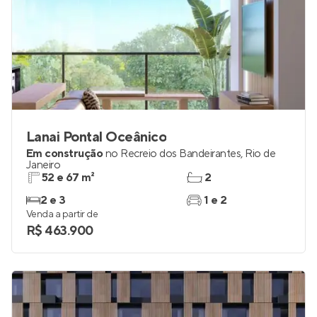
Lanai Pontal Oceânico
Em construção
no
Recreio dos Bandeirantes
,
Rio de
Janeiro
52 e 67 m²
2
2 e 3
1 e 2
Venda a partir de
R$ 463.900