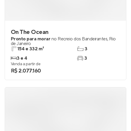
On The Ocean
Pronto para morar
no
Recreio dos Bandeirantes
,
Rio
de Janeiro
154 e 332 m²
3
3 e 4
3
Venda a partir de
R$ 2.077.160