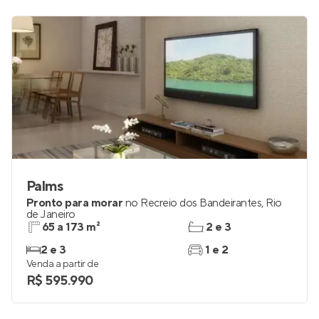
Palms
Pronto para morar
no
Recreio dos Bandeirantes
,
Rio
de Janeiro
65 a 173 m²
2 e 3
2 e 3
1 e 2
Venda a partir de
R$ 595.990