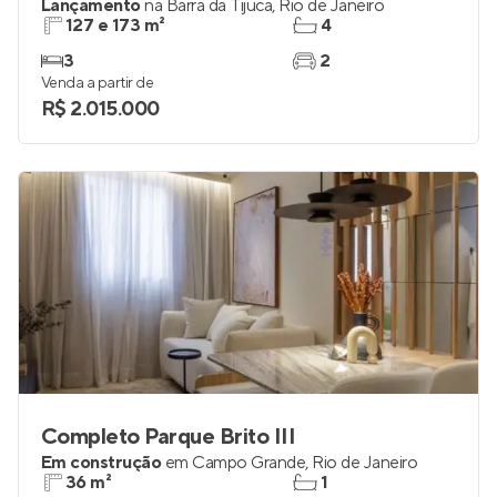
Lançamento
na
Barra da Tijuca
,
Rio de Janeiro
127 e 173 m²
4
3
2
Venda a partir de
R$ 2.015.000
Completo Parque Brito III
Em construção
em
Campo Grande
,
Rio de Janeiro
36 m²
1