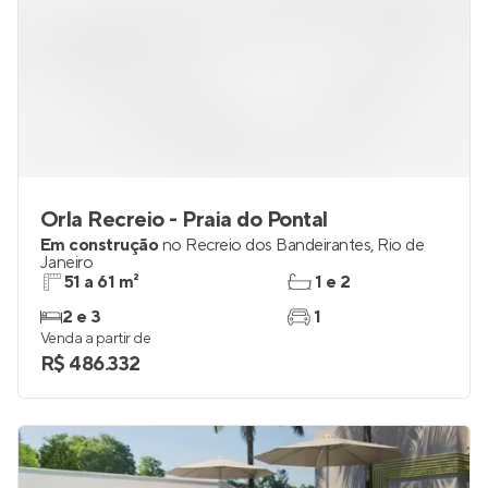
Orla Recreio - Praia do Pontal
Em construção
no
Recreio dos Bandeirantes
,
Rio de
Janeiro
51 a 61 m²
1 e 2
2 e 3
1
Venda a partir de
R$ 486.332