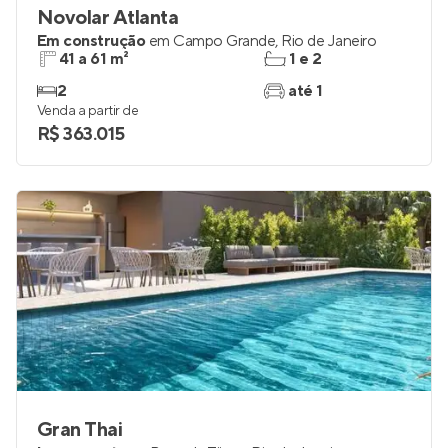
Novolar Atlanta
Em construção
em
Campo Grande
,
Rio de Janeiro
41 a 61 m²
1 e 2
2
até 1
Venda a partir de
R$ 363.015
Gran Thai