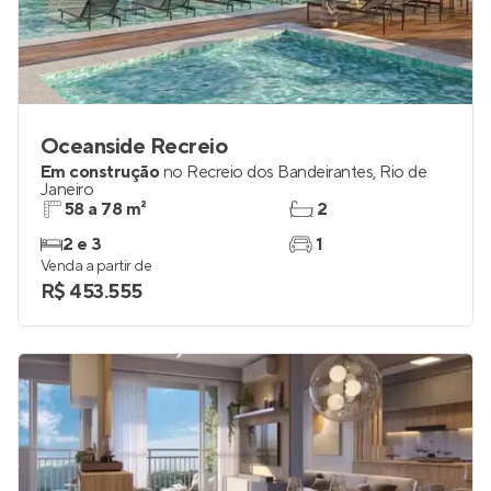
Oceanside Recreio
Em construção
no
Recreio dos Bandeirantes
,
Rio de
Janeiro
58 a 78 m²
2
2 e 3
1
Venda a partir de
R$ 453.555