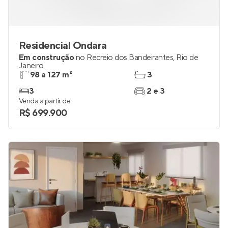
Residencial Ondara
Em construção
no
Recreio dos Bandeirantes
,
Rio de
Janeiro
98 a 127 m²
3
3
2 e 3
Venda a partir de
R$ 699.900