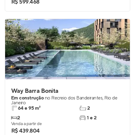
R$ 599.468
Way Barra Bonita
Em construção
no
Recreio dos Bandeirantes
,
Rio de
Janeiro
64 e 95 m²
2
2
1 e 2
Venda a partir de
R$ 439.804