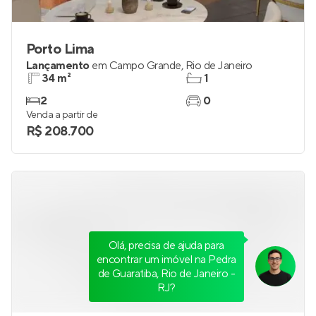
Porto Lima
Lançamento
em
Campo Grande
,
Rio de Janeiro
34 m²
1
2
0
Venda a partir de
R$ 208.700
Olá, precisa de ajuda para
encontrar um imóvel na Pedra
de Guaratiba, Rio de Janeiro -
RJ?