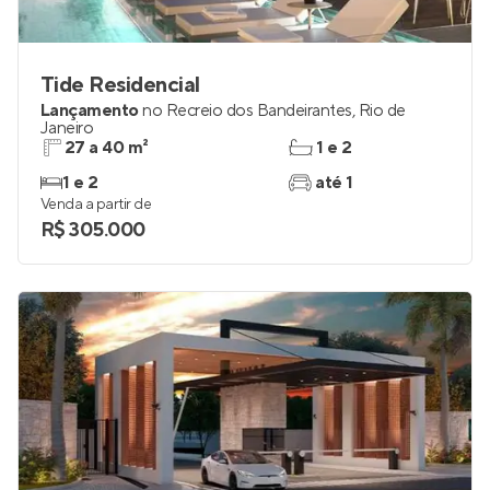
Tide Residencial
Lançamento
no
Recreio dos Bandeirantes
,
Rio de
Janeiro
27 a 40 m²
1 e 2
1 e 2
até 1
Venda a partir de
R$ 305.000