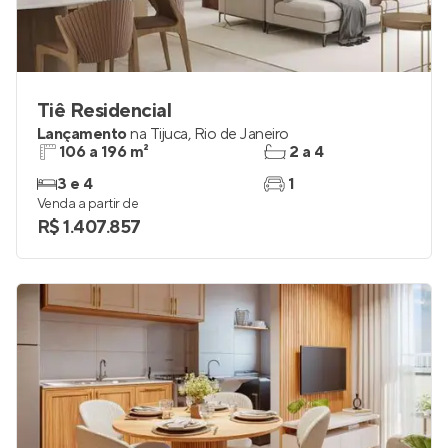
Tiê Residencial
Lançamento
na
Tijuca
,
Rio de Janeiro
106 a 196 m²
2 a 4
3 e 4
1
Venda a partir de
R$ 1.407.857