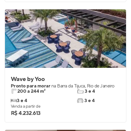
Venda a partir de
R$ 787.000
Wave by Yoo
Pronto para morar
na
Barra da Tijuca
,
Rio de Janeiro
200 a 244 m²
3 e 4
3 e 4
3 e 4
Venda a partir de
R$ 4.232.613