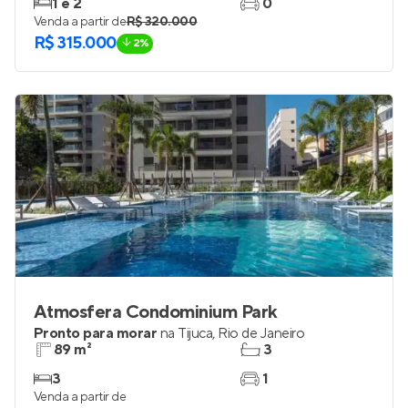
Lançamento
no
São Cristóvão
,
Rio de Janeiro
34 e 36 m²
1
1 e 2
0
Venda a partir de
R$ 320.000
R$ 315.000
2%
Atmosfera Condominium Park
Pronto para morar
na
Tijuca
,
Rio de Janeiro
89 m²
3