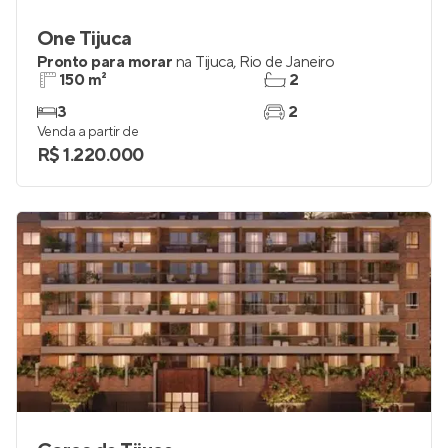
One Tijuca
Pronto para morar
na
Tijuca
,
Rio de Janeiro
150 m²
2
3
2
Venda a partir de
R$ 1.220.000