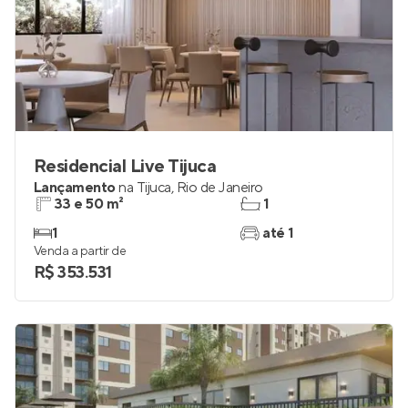
Residencial Live Tijuca
Lançamento
na
Tijuca
,
Rio de Janeiro
33 e 50 m²
1
1
até 1
Venda a partir de
R$ 353.531