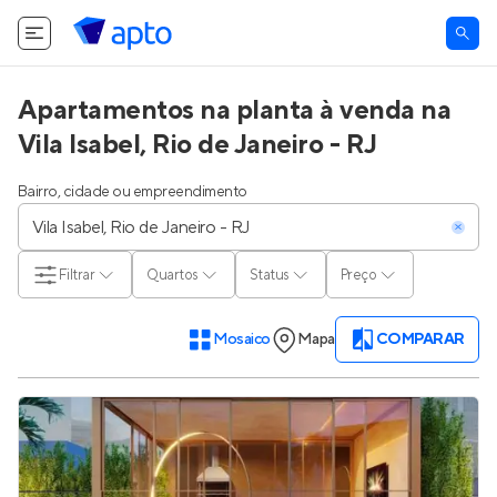
O Apto utiliza cookies.
Saiba mais
.
Tudo bem
Apartamentos na planta à venda na
Vila Isabel, Rio de Janeiro - RJ
Bairro, cidade ou empreendimento
Filtrar
Quartos
Status
Preço
Mosaico
Mapa
COMPARAR