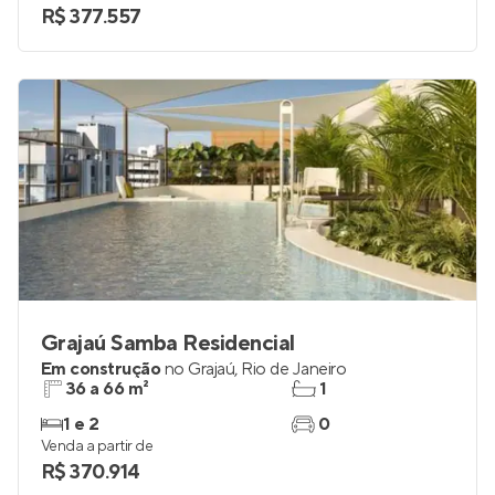
2 a 4
até 1
Venda a partir de
R$ 377.557
Grajaú Samba Residencial
Em construção
no
Grajaú
,
Rio de Janeiro
36 a 66 m²
1
1 e 2
0