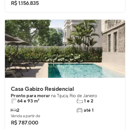
3
1
Venda a partir de
R$ 1.156.835
Casa Gabizo Residencial
Pronto para morar
na
Tijuca
,
Rio de Janeiro
64 e 93 m²
1 e 2
2
até 1