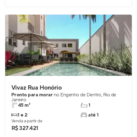
1 e 2
1
Venda a partir de
R$ 293.000
Vivaz Rua Honório
Pronto para morar
no
Engenho de Dentro
,
Rio de
Janeiro
45 m²
1
1 e 2
até 1