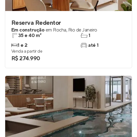
Reserva Redentor
Em construção
em
Rocha
,
Rio de Janeiro
35 e 40 m²
1
1 e 2
até 1
Venda a partir de
R$ 274.990