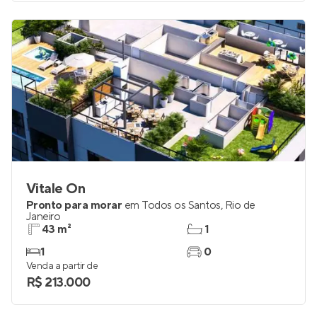
Venda a partir de
R$ 327.421
Vitale On
Pronto para morar
em
Todos os Santos
,
Rio de
Janeiro
43 m²
1
1
0
Venda a partir de