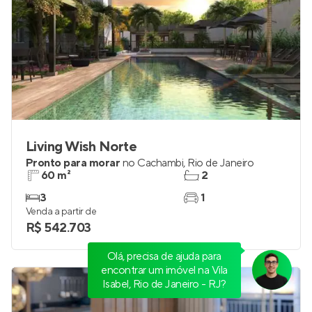
Living Wish Norte
Pronto para morar
no
Cachambi
,
Rio de Janeiro
60 m²
2
3
1
Venda a partir de
Olá, precisa de ajuda para
R$ 542.703
encontrar um imóvel na Vila
Isabel, Rio de Janeiro - RJ?