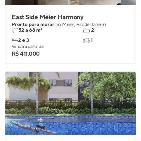
East Side Méier Harmony
Pronto para morar
no
Méier
,
Rio de Janeiro
52 a 68 m²
2
2 e 3
1
Venda a partir de
R$ 411.000