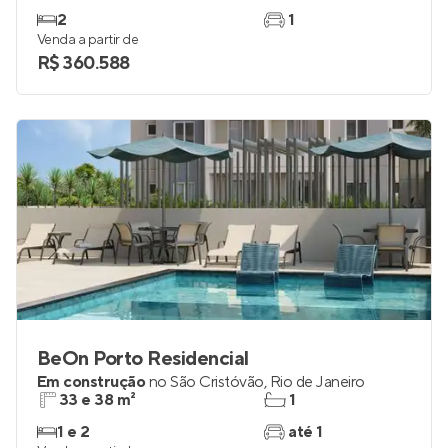
Residencial Porto Maravilha
Em construção
no
São Cristóvão
,
Rio de Janeiro
40 a 45 m²
1 e 2
2
1
Venda a partir de
R$ 360.588
BeOn Porto Residencial
Em construção
no
São Cristóvão
,
Rio de Janeiro