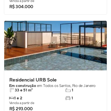
33 e 38 m²
1
1 e 2
até 1
Venda a partir de
R$ 304.000
Residencial URB Sole
Em construção
em
Todos os Santos
,
Rio de Janeiro
33 e 51 m²
1