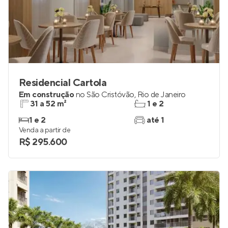
Residencial Cartola
Em construção
no
São Cristóvão
,
Rio de Janeiro
31 a 52 m²
1 e 2
1 e 2
até 1
Venda a partir de
R$ 295.600