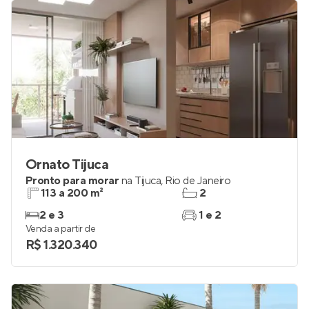
R$ 215.000
13%
Ornato Tijuca
Pronto para morar
na
Tijuca
,
Rio de Janeiro
113 a 200 m²
2
2 e 3
1 e 2
Venda a partir de
R$ 1.320.340