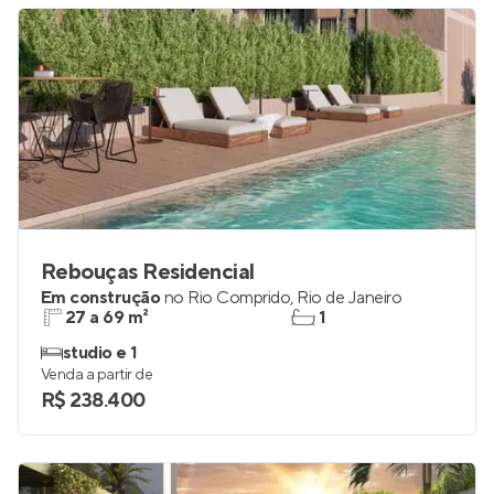
R$ 213.000
Rebouças Residencial
Em construção
no
Rio Comprido
,
Rio de Janeiro
27 a 69 m²
1
studio e 1
Venda a partir de
R$ 238.400