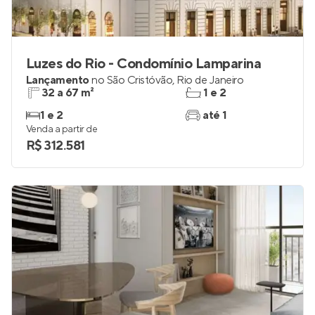
Luzes do Rio - Condomínio Lamparina
Lançamento
no
São Cristóvão
,
Rio de Janeiro
32 a 67 m²
1 e 2
1 e 2
até 1
Venda a partir de
R$ 312.581