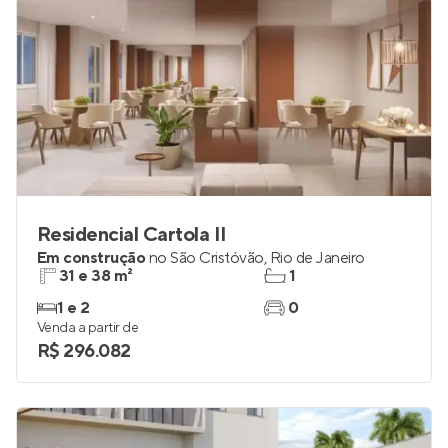
Residencial Cartola II
Em construção
no
São Cristóvão
,
Rio de Janeiro
31 e 38 m²
1
1 e 2
0
Venda a partir de
R$ 296.082