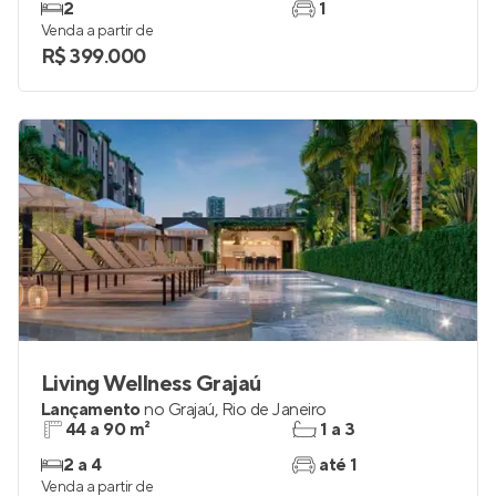
Lançamento
no
Andaraí
,
Rio de Janeiro
39 a 65 m²
1 e 2
2
1
Venda a partir de
R$ 399.000
Living Wellness Grajaú
Lançamento
no
Grajaú
,
Rio de Janeiro
44 a 90 m²
1 a 3