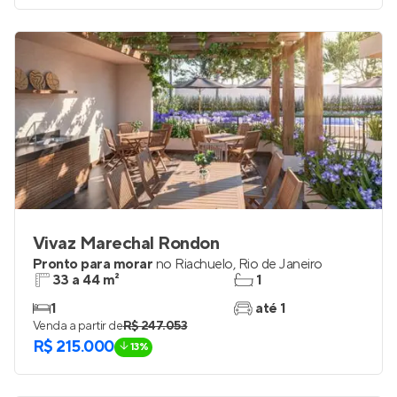
Venda a partir de
R$ 370.914
Vivaz Marechal Rondon
Pronto para morar
no
Riachuelo
,
Rio de Janeiro
33 a 44 m²
1
1
até 1
Venda a partir de
R$ 247.053