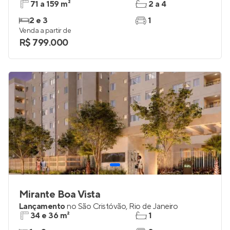
Satamini 12
Em construção
na
Tijuca
,
Rio de Janeiro
71 a 159 m²
2 a 4
2 e 3
1
Venda a partir de
R$ 799.000
Mirante Boa Vista