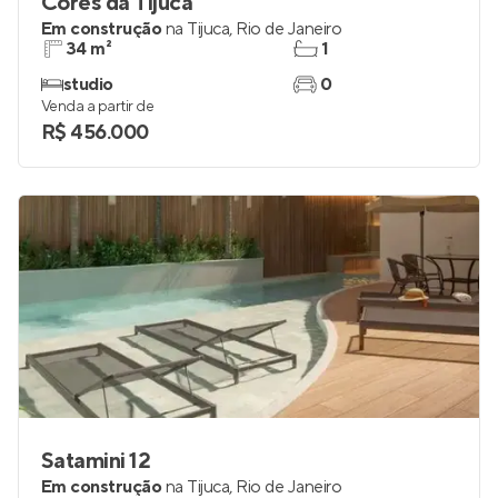
Cores da Tijuca
Em construção
na
Tijuca
,
Rio de Janeiro
34 m²
1
studio
0
Venda a partir de
R$ 456.000