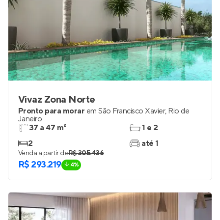
Vivaz Zona Norte
Pronto para morar
em
São Francisco Xavier
,
Rio de
Janeiro
37 a 47 m²
1 e 2
2
até 1
Venda a partir de
R$ 305.436
R$ 293.219
4%