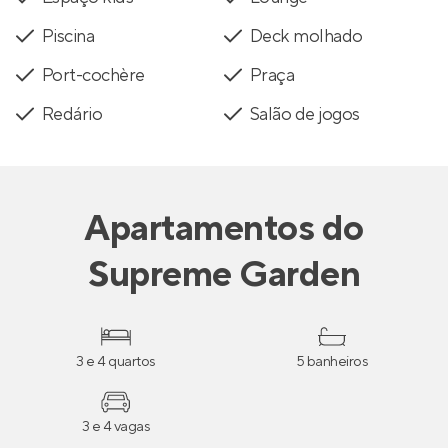
Piscina
Deck molhado
Port-cochère
Praça
Redário
Salão de jogos
Apartamentos
do
Supreme Garden
3 e 4 quartos
5 banheiros
3 e 4 vagas