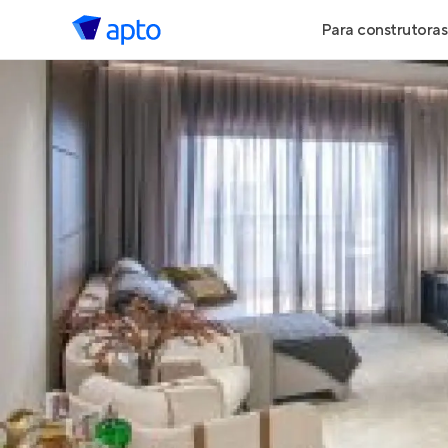
Para construtoras
Geração de 
Geração de Vi
Geração de 
Maiores Cons
Parcerias Imob
Anunciar Imó