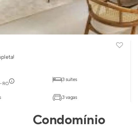
pleta!
3 suítes
 - RO
s
3 vagas
Condomínio