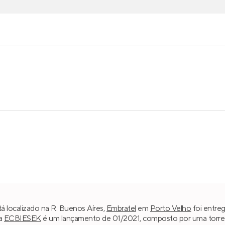
tá localizado na R. Buenos Aíres,
Embratel
em
Porto Velho
foi entreg
da
ECBIESEK
é um lançamento de 01/2021, composto por uma torre. A