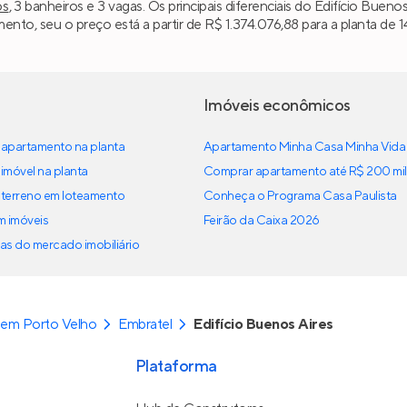
os
, 3 banheiros e 3 vagas. Os principais diferenciais do Edifício Bue
ento, seu o preço está a partir de R$ 1.374.076,88 para a planta de 1
Imóveis econômicos
apartamento na planta
Apartamento Minha Casa Minha Vida
imóvel na planta
Comprar apartamento até R$ 200 mil
terreno em loteamento
Conheça o Programa Casa Paulista
em imóveis
Feirão da Caixa 2026
as do mercado imobiliário
 em Porto Velho
Embratel
Edifício Buenos Aires
Plataforma