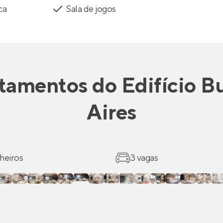
ca
Sala de jogos
tamentos
do
Edifício B
Aires
heiros
3 vagas