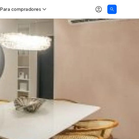
Para compradores
as
Buscar um imóvel novo
Calcule seu Poder de Compra
Comprar x Alugar
Correção do INCC
Simulador de Financiamento
Encontre um corretor