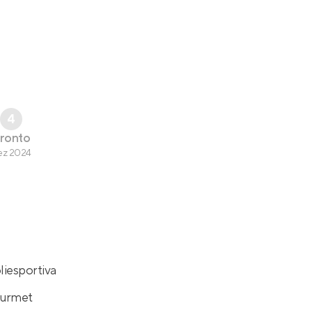
4
ronto
ez 2024
iesportiva
ourmet