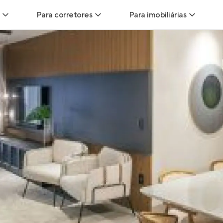
Para corretores
Para imobiliárias
Leads
Leads para Corretores
Leads para Imobiliári
sitas
Corretor+
Hub de imobiliárias
Vendas
Parcerias imobiliárias
Anunciar imóveis
trutoras
Hub de Corretores
iliárias
Perfil Verificado
veis
Anunciar imóveis