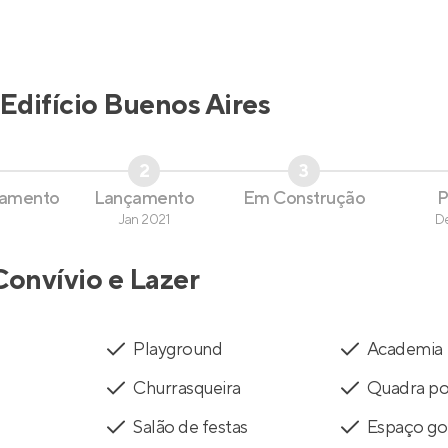
Edifício Buenos Aires
2
3
çamento
Lançamento
Em Construção
P
Jan 2021
D
Convívio e Lazer
Playground
Academia
Churrasqueira
Quadra pol
Salão de festas
Espaço g