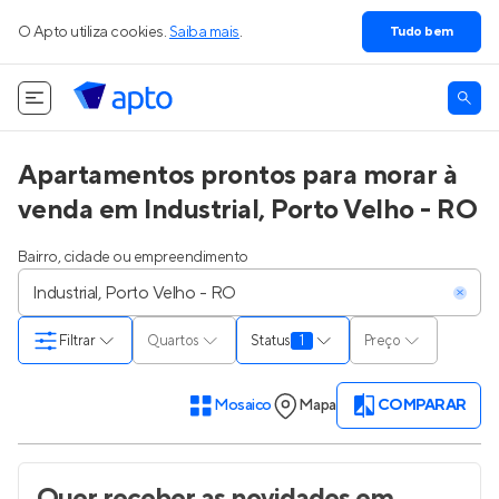
O Apto utiliza cookies.
Saiba mais
.
Tudo bem
Apartamentos prontos para morar à
venda em Industrial, Porto Velho - RO
Bairro, cidade ou empreendimento
Filtrar
Quartos
Status
1
Preço
Mosaico
Mapa
COMPARAR
Quer receber as novidades
em