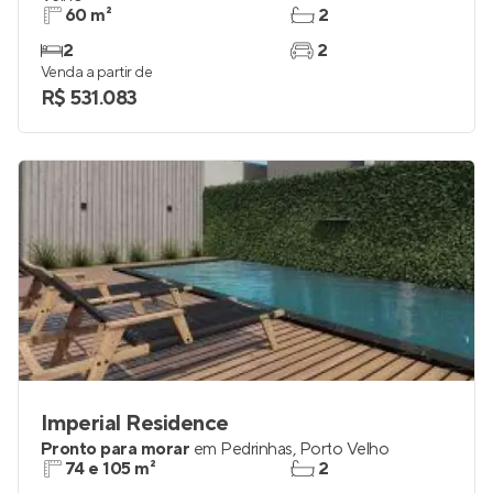
60 m²
2
2
2
Venda a partir de
R$ 531.083
Imperial Residence
Pronto para morar
em
Pedrinhas
,
Porto Velho
74 e 105 m²
2