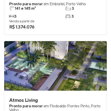
Pronto para morar
em
Embratel
,
Porto Velho
141 e 145 m²
3
3
3
Venda a partir de
R$ 1.374.076
Atmos Living
Pronto para morar
em
Flodoaldo Pontes Pinto
,
Porto
Velho