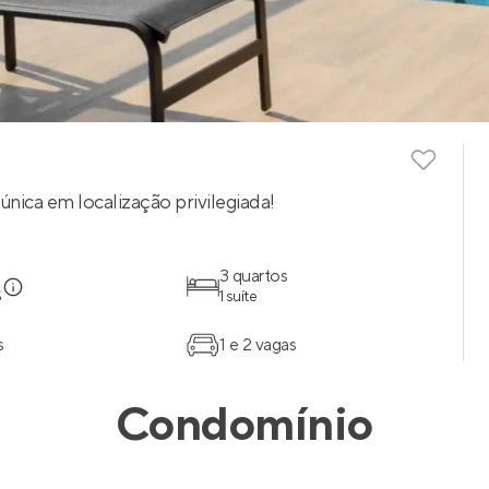
nica em localização privilegiada!
3 quartos
S
1 suíte
s
1 e 2 vagas
Condomínio