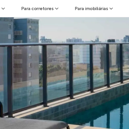
Para corretores
Para imobiliárias
Leads
Leads para Corretores
Leads para Imobiliári
sitas
Corretor+
Hub de imobiliárias
Vendas
Parcerias imobiliárias
Anunciar imóveis
trutoras
Hub de Corretores
iliárias
Perfil Verificado
veis
Anunciar imóveis