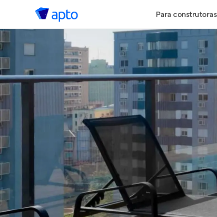
Para construtoras
Geração de 
Geração de Vi
Geração de 
Maiores Cons
Parcerias Imob
Anunciar Imó