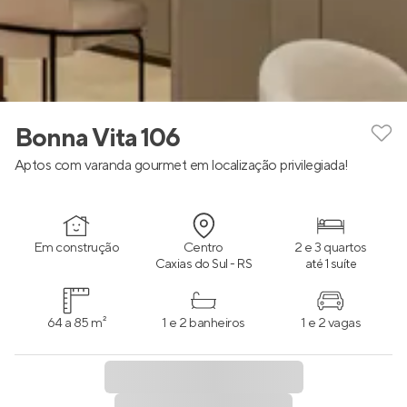
Bonna Vita 106
Aptos com varanda gourmet em localização privilegiada!
Em construção
Centro
2 e 3 quartos
Caxias do Sul - RS
até 1 suíte
64 a 85 m²
1 e 2 banheiros
1 e 2 vagas